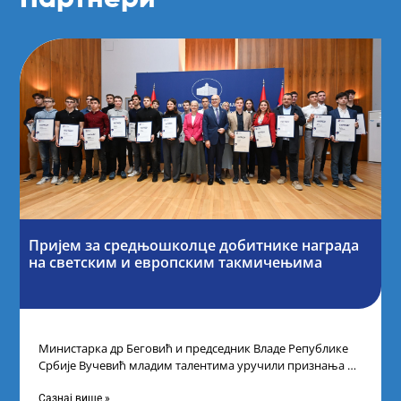
Пријем за средњошколце добитнике награда
на светским и европским такмичењима
Министарка др Беговић и председник Владе Републике
Србије Вучевић младим талентима уручили признања У
Палати Србија уприличен је пријем за
Сазнај више »