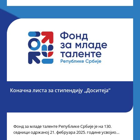
Коначна листа за стипендију „Доситеја“
Фонд за младе таленте Републике Србије је на 130.
седници одржаној 21. фебруара 2025. године усвојио
Листу коначних резултата по