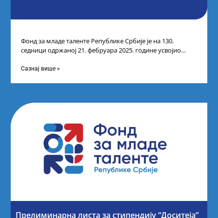
Фонд за младе таленте Републике Србије је на 130.
седници одржаној 21. фебруара 2025. године усвојио
Листу коначних резултата по
Сазнај више »
Прелиминарна листа за стипендију “Доситеја”