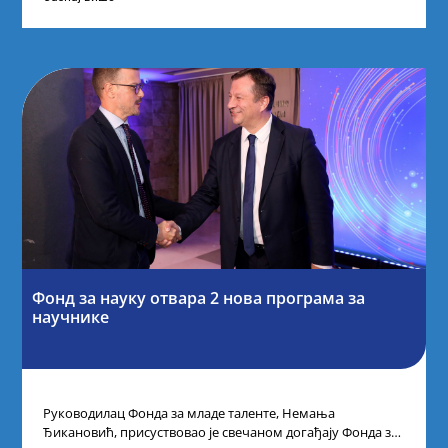
Фонд за науку отвара 2 нова програма за
научнике
Руководилац Фонда за младе таленте, Немања
Ђикановић, присуствовао је свечаном догађају Фонда за