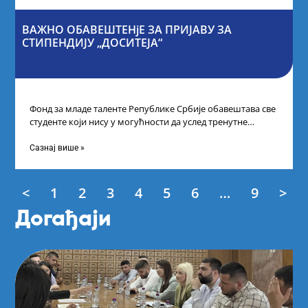
ВАЖНО ОБАВЕШТЕНјЕ ЗА ПРИЈАВУ ЗА
СТИПЕНДИЈУ „ДОСИТЕЈА“
Фонд за младе таленте Републике Србије обавештава све
студенте који нису у могућности да услед тренутне
ситуације на универзитетима и
Сазнај више »
<
1
2
3
4
5
6
…
9
>
Догађаји