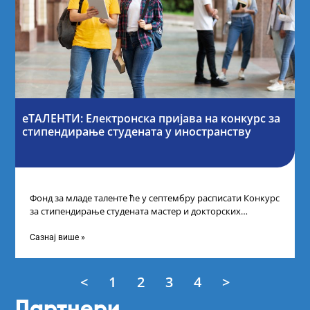
еТАЛЕНТИ: Електронска пријава на конкурс за
стипендирање студената у иностранству
Фонд за младе таленте ће у септембру расписати Конкурс
за стипендирање студената мастер и докторских
академских студија у иностранству, на
Сазнај више »
<
1
2
3
4
>
Партнери