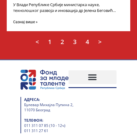
У Влади Републике Србије министарка науке,
технолошког развоја и иновација др Јелена Беговић
организовала је пријем за ученике средњошколце који
Сазнај више »
<
1
2
3
4
>
АДРЕСА:
Булевар Михајла Пупина 2,
11070 Београд
ТЕЛЕФОН:
011 311 07 85 (10 - 12ч)
011 311 27 61