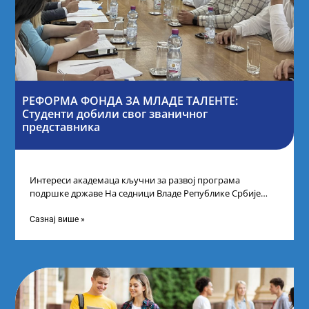
РЕФОРМА ФОНДА ЗА МЛАДЕ ТАЛЕНТЕ:
Студенти добили свог званичног
представника
Интереси академаца кључни за развој програма
подршке државе На седници Владе Републике Србије
одлучено је да први пут у оквиру
Сазнај више »