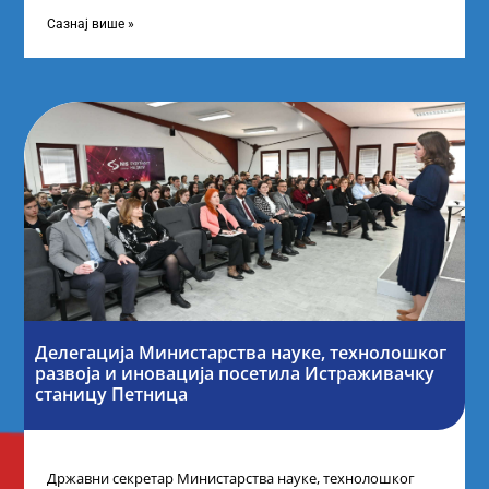
науку Републике Србије у Дому омладине на
Сазнај више »
Делегација Министарства науке, технолошког
развоја и иновација посетила Истраживачку
станицу Петница
Државни секретар Министарства науке, технолошког