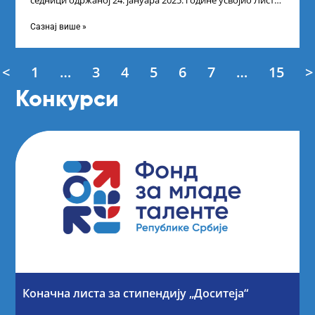
седници одржаној 24. јануара 2025. године усвојио Листу
прелиминарних резултата кандидата
Сазнај више »
<
1
…
3
4
5
6
7
…
15
>
Конкурси
Коначна листа за стипендију „Доситеја“