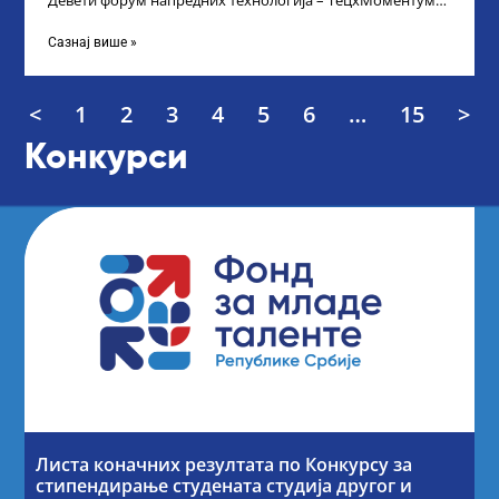
Девети форум напредних технологија – ТецхМоментум
2025 – уз подршку и покровитељство Министарства
Сазнај више »
<
1
2
3
4
5
6
…
15
>
Конкурси
Листа коначних резултата по Конкурсу за
стипендирање студената студија другог и