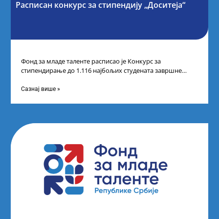
Расписан конкурс за стипендију „Доситеја“
Фонд за младе таленте расписао је Конкурс за
стипендирање до 1.116 најбољих студената завршне
године основних и интегрисаних академских студија
Сазнај више »