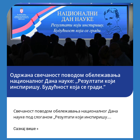
Одржана свечаност поводом обележавања
националног Дана науке: ,,Резултати који
инспиришу. Будућност која се гради.“
Свечаност поводом обележавања националног Дана
науке под слоганом „Резултати који инспиришу.
Будућност која се гради“ одржана је у организацији
Министарства
Сазнај више »