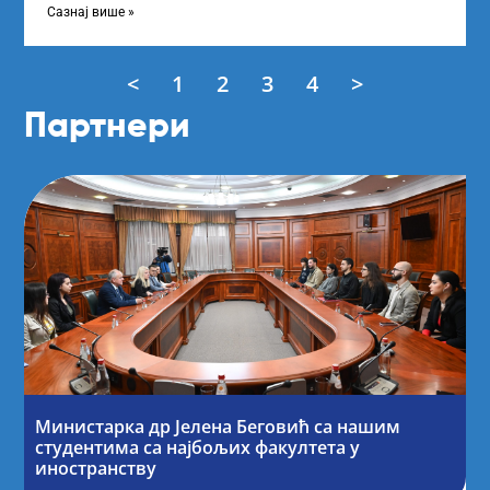
„Доситеја” Фонда
Сазнај више »
<
1
2
3
4
>
Партнери
Министарка др Јелена Беговић са нашим
студентима са најбољих факултета у
иностранству