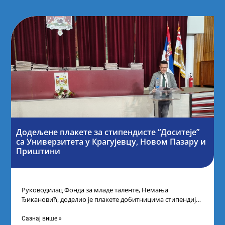
Додељене плакете за стипендисте “Доситеје”
са Универзитета у Крагујевцу, Новом Пазару и
Приштини
Руководилац Фонда за младе таленте, Немања
Ђикановић, доделио је плакете добитницима стипендије
„Доситеја” за школску 2023/24. годину у Градској кући
Сазнај више »