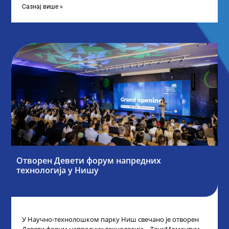
Сазнај више »
Отворен Девети форум напредних
технологија у Нишу
У Научно-технолошком парку Ниш свечано је отворен