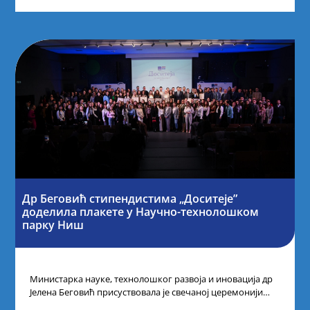
Др Беговић стипендистима „Доситеје”
доделила плакете у Научно-технолошком
парку Ниш
Министарка науке, технолошког развоја и иновација др
Јелена Беговић присуствовала је свечаној церемонији
доделе плакета овогодишњим добитницима стипендије