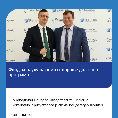
Фонд за науку најавио отварање два нова
програма
Руководилац Фонда за младе таленте, Немања
Ђикановић, присуствовао је свечаном догађају Фонда за
науку Републике Србије одржаном у Научно-
технолошком парку
Сазнај више »