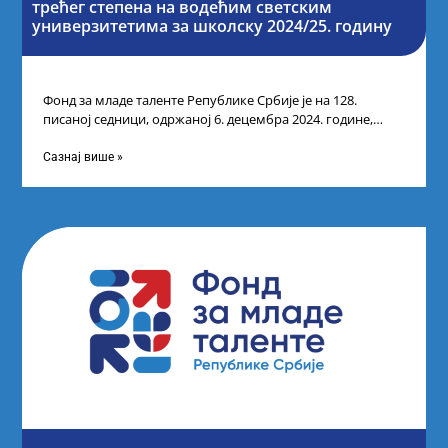
трећег степена на водећим светским
универзитетима за школску 2024/25. годину
Фонд за младе таленте Републике Србије је на 128.
писаној седници, одржаној 6. децембра 2024. године,
усвојио Одлуку о Листи
Сазнај више »