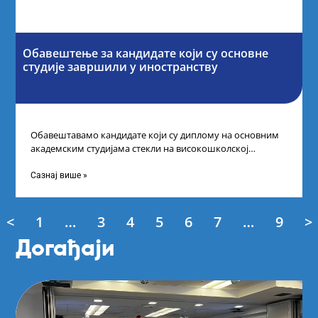
Обавештење за кандидате који су основне
студије завршили у иностранству
Обавештавамо кандидате који су диплому на основним
академским студијама стекли на високошколској
установи у иностранству да, како би успешно поднели
Сазнај више »
<
1
…
3
4
5
6
7
…
9
>
Догађаји