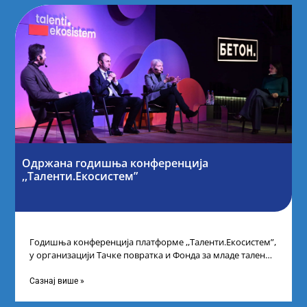
Одржана годишња конференција
,,Таленти.Екосистем”
Годишња конференција платформе ,,Таленти.Екосистем”,
у организацији Тачке повратка и Фонда за младе таленте
Републике Србије, одржана је у Београду. Овом
Сазнај више »