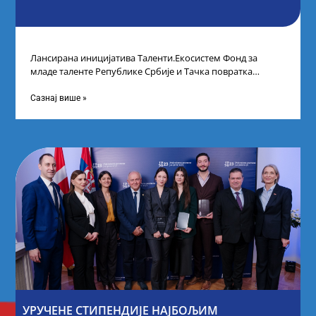
Лансирана иницијатива Таленти.Екосистем Фонд за
младе таленте Републике Србије и Тачка повратка
покренули су иницијативу Таленти.Екосистем. На
догађају су се
Сазнај више »
УРУЧЕНЕ СТИПЕНДИЈЕ НАЈБОЉИМ