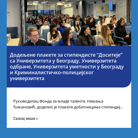
Додељене плакете за стипендисте “Доситеје”
са Универзитета у Београду, Универзитета
одбране, Универзитета уметности у Београду
и Криминалистичко-полицијског
универзитета
Руководилац Фонда за младе таленте, Немања
Ђикановић, доделио је плакете добитницима стипендије
„Доситеја” за школску 2023/24. годину у Научно-
технолошком парку
Сазнај више »