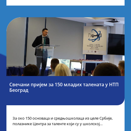
Свечани пријем за 150 младих талената у НТП
Београд
За око 150 основаца и средњошколаца из целе Србије,
полазнике Центра за таленте који су у школској
2024/2025. години остварили