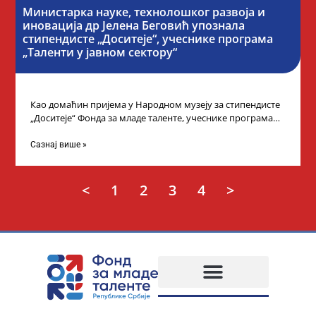
Министарка науке, технолошког развоја и
иновација др Јелена Беговић упознала
стипендисте „Доситеје“, учеснике програма
„Таленти у јавном сектору“
Као домаћин пријема у Народном музеју за стипендисте
„Доситеје“ Фонда за младе таленте, учеснике програма
„Таленти у јавном сектору“, министарка
Сазнај више »
<
1
2
3
4
>