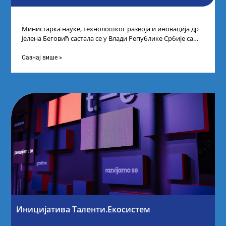
Министарка науке, технолошког развоја и иновација др
Јелена Беговић састала се у Влади Републике Србије са
најбољим студентима из Србије
Сазнај више »
Иницијатива Таленти.Екосистем