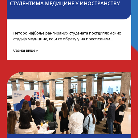
СТУДЕНТИМА МЕДИЦИНЕ У ИНОСТРАНСТВУ
Петоро најбоље рангираних студената постдипломских
студија медицине, који се образују на престижним
факултетима у иностранству, добило је додатне
стипендије од
Сазнај више »