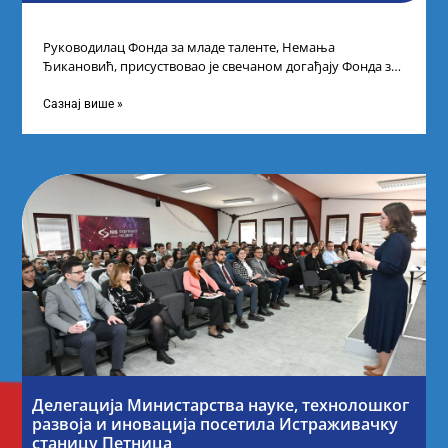
Руководилац Фонда за младе таленте, Немања
Ђикановић, присуствовао је свечаном догађају Фонда за
науку Републике Србије у Дому омладине на
Сазнај више »
Делегација Министарства науке, технолошког
развоја и иновација посетила Истраживачку
станицу Петница