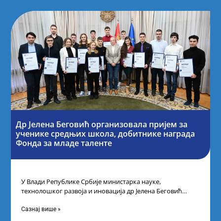
Др Јелена Беговић организовала пријем за
ученике средњих школа, добитнике награда
Фонда за младе таленте
У Влади Републике Србије министарка науке,
технолошког развоја и иновација др Јелена Беговић
организовала је пријем за ученике средњошколце који
Сазнај више »