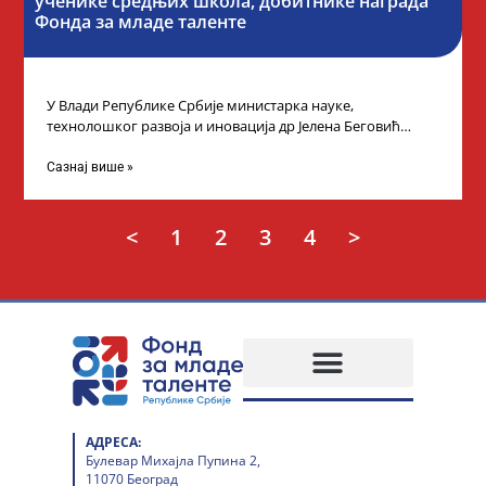
ученике средњих школа, добитнике награда
Фонда за младе таленте
У Влади Републике Србије министарка науке,
технолошког развоја и иновација др Јелена Беговић
организовала је пријем за ученике средњошколце који
Сазнај више »
<
1
2
3
4
>
АДРЕСА:
Булевар Михајла Пупина 2,
11070 Београд