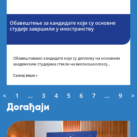
Обавештење за кандидате који су основне
студије завршили у иностранству
Обавештавамо кандидате који су диплому на основним
академским студијама стекли на високошколској
установи у иностранству да, како би успешно поднели
Сазнај више »
<
1
…
3
4
5
6
7
…
9
>
Догађаји