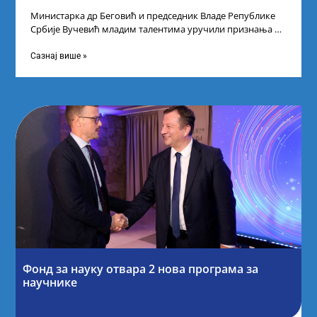
Министарка др Беговић и председник Владе Републике
Србије Вучевић младим талентима уручили признања У
Палати Србија уприличен је пријем за
Сазнај више »
Фонд за науку отвара 2 нова програма за
научнике