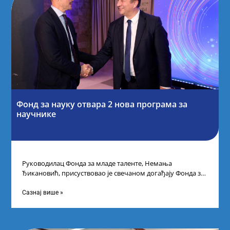
Фонд за науку отвара 2 нова програма за
научнике
Руководилац Фонда за младе таленте, Немања
Ђикановић, присуствовао је свечаном догађају Фонда за
науку Републике Србије у Дому омладине на
Сазнај више »