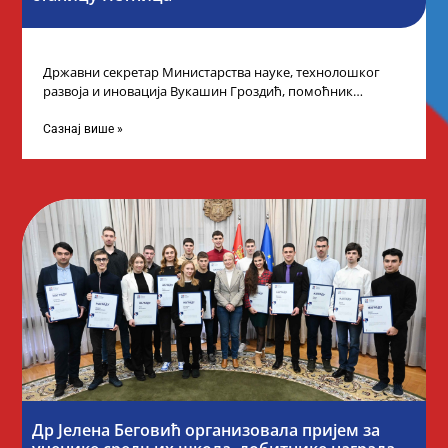
Државни секретар Министарства науке, технолошког
развоја и иновација Вукашин Гроздић, помоћник
министра др Марина Соковић и представници Центра за
промоцију
Сазнај више »
Др Јелена Беговић организовала пријем за