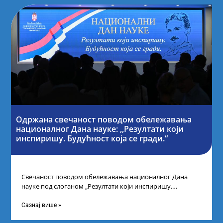
Одржана свечаност поводом обележавања
националног Дана науке: ,,Резултати који
инспиришу. Будућност која се гради.“
Свечаност поводом обележавања националног Дана
науке под слоганом „Резултати који инспиришу.
Будућност која се гради“ одржана је у организацији
Министарства
Сазнај више »