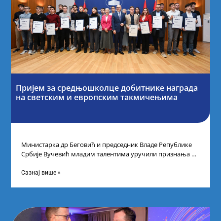
Пријем за средњошколце добитнике награда
на светским и европским такмичењима
Министарка др Беговић и председник Владе Републике
Србије Вучевић младим талентима уручили признања У
Палати Србија уприличен је пријем за
Сазнај више »