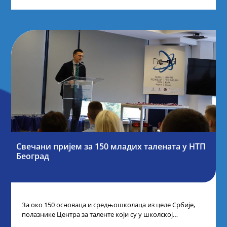
Свечани пријем за 150 младих талената у НТП
Београд
За око 150 основаца и средњошколаца из целе Србије,
полазнике Центра за таленте који су у школској
2024/2025. години остварили