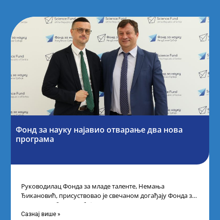
Фонд за науку најавио отварање два нова
програма
Руководилац Фонда за младе таленте, Немања
Ђикановић, присуствовао је свечаном догађају Фонда за
науку Републике Србије одржаном у Научно-
технолошком парку
Сазнај више »