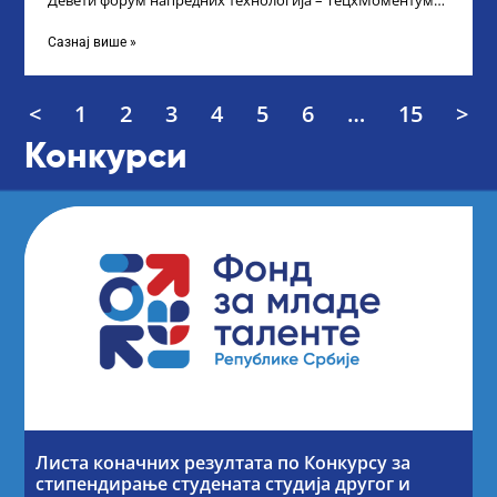
Девети форум напредних технологија – ТецхМоментум
2025 – уз подршку и покровитељство Министарства
Сазнај више »
<
1
2
3
4
5
6
…
15
>
Конкурси
Листа коначних резултата по Конкурсу за
стипендирање студената студија другог и