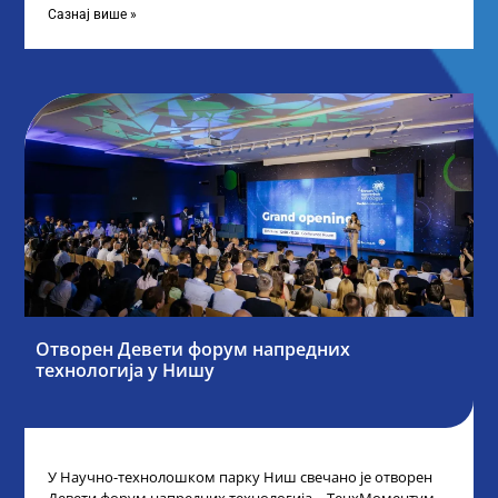
Сазнај више »
Отворен Девети форум напредних
технологија у Нишу
У Научно-технолошком парку Ниш свечано је отворен