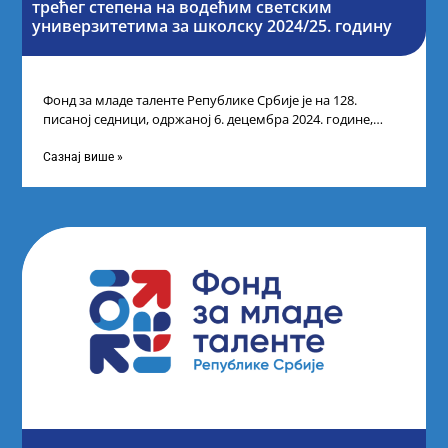
трећег степена на водећим светским
универзитетима за школску 2024/25. годину
Фонд за младе таленте Републике Србије је на 128.
писаној седници, одржаној 6. децембра 2024. године,
усвојио Одлуку о Листи
Сазнај више »