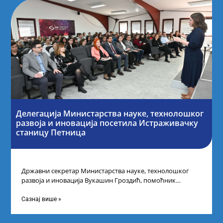
Делегација Министарства науке, технолошког
развоја и иновација посетила Истраживачку
станицу Петница
Државни секретар Министарства науке, технолошког
развоја и иновација Вукашин Гроздић, помоћник
министра др Марина Соковић и представници Центра за
промоцију
Сазнај више »