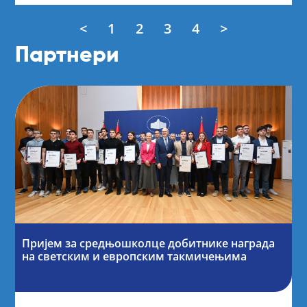
<
1
2
3
4
>
Партнери
Пријем за средњошколце добитнике награда
на светским и европским такмичењима