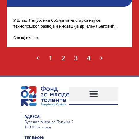
У Влади Републике Србије министарка науке,
технолошког развоја и иновација др Јелена Беговић
организовала је пријем за ученике средњошколце који
Сазнај више »
<
1
2
3
4
>
АДРЕСА:
Булевар Михајла Пупина 2,
11070 Београд
ТЕЛЕФОН: