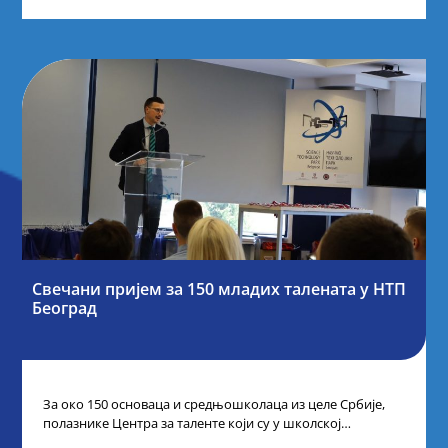
Свечани пријем за 150 младих талената у НТП
Београд
За око 150 основаца и средњошколаца из целе Србије,
полазнике Центра за таленте који су у школској
2024/2025. години остварили