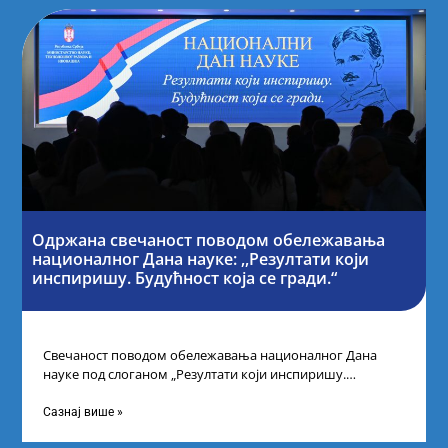
Одржана свечаност поводом обележавања
националног Дана науке: ,,Резултати који
инспиришу. Будућност која се гради.“
Свечаност поводом обележавања националног Дана
науке под слоганом „Резултати који инспиришу.
Будућност која се гради“ одржана је у организацији
Министарства
Сазнај више »