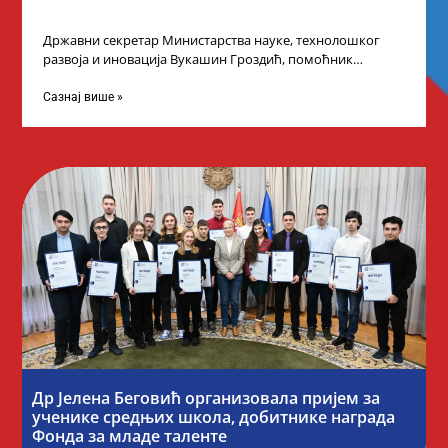
Државни секретар Министарства науке, технолошког
развоја и иновација Вукашин Гроздић, помоћник
министра др Марина Соковић и представници Центра за
промоцију
Сазнај више »
Др Јелена Беговић организовала пријем за
ученике средњих школа, добитнике награда
Фонда за младе таленте