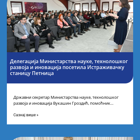
Делегација Министарства науке, технолошког
развоја и иновација посетила Истраживачку
станицу Петница
Државни секретар Министарства науке, технолошког
развоја и иновација Вукашин Гроздић, помоћник
министра др Марина Соковић и представници Центра за
промоцију
Сазнај више »