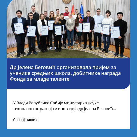
Др Јелена Беговић организовала пријем за
ученике средњих школа, добитнике награда
Фонда за младе таленте
У Влади Републике Србије министарка науке,
технолошког развоја и иновација др Јелена Беговић
организовала је пријем за ученике средњошколце који
Сазнај више »