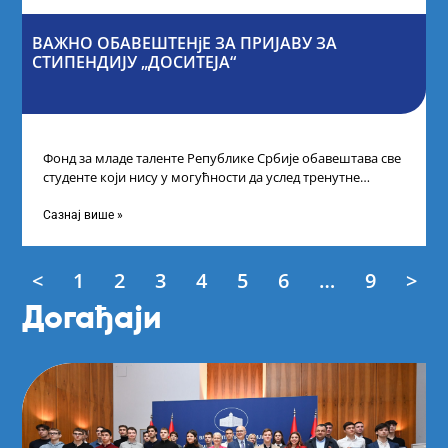
ВАЖНО ОБАВЕШТЕНјЕ ЗА ПРИЈАВУ ЗА
СТИПЕНДИЈУ „ДОСИТЕЈА“
Фонд за младе таленте Републике Србије обавештава све
студенте који нису у могућности да услед тренутне
ситуације на универзитетима и
Сазнај више »
<
1
2
3
4
5
6
…
9
>
Догађаји