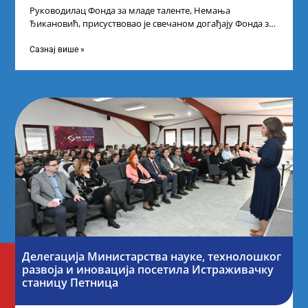
Руководилац Фонда за младе таленте, Немања
Ђикановић, присуствовао је свечаном догађају Фонда за
науку Републике Србије у Дому омладине на
Сазнај више »
Делегација Министарства науке, технолошког
развоја и иновација посетила Истраживачку
станицу Петница