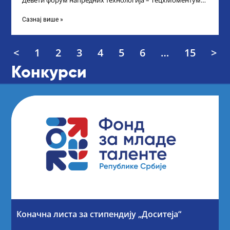
Девети форум напредних технологија – ТецхМоментум
2025 – уз подршку и покровитељство Министарства
Сазнај више »
<
1
2
3
4
5
6
…
15
>
Конкурси
Коначна листа за стипендију „Доситеја“