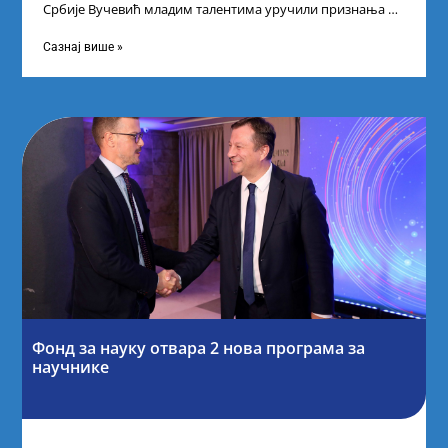
Србије Вучевић младим талентима уручили признања У
Палати Србија уприличен је пријем за
Сазнај више »
Фонд за науку отвара 2 нова програма за
научнике