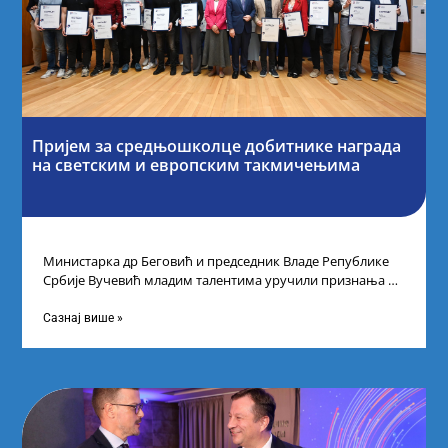
Пријем за средњошколце добитнике награда
на светским и европским такмичењима
Министарка др Беговић и председник Владе Републике
Србије Вучевић младим талентима уручили признања У
Палати Србија уприличен је пријем за
Сазнај више »