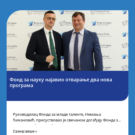
Фонд за науку најавио отварање два нова
програма
Руководилац Фонда за младе таленте, Немања
Ђикановић, присуствовао је свечаном догађају Фонда за
науку Републике Србије одржаном у Научно-
технолошком парку
Сазнај више »