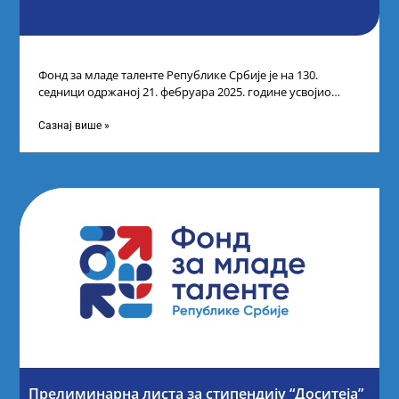
Фонд за младе таленте Републике Србије је на 130.
седници одржаној 21. фебруара 2025. године усвојио
Листу коначних резултата по
Сазнај више »
Прелиминарна листа за стипендију “Доситеја”