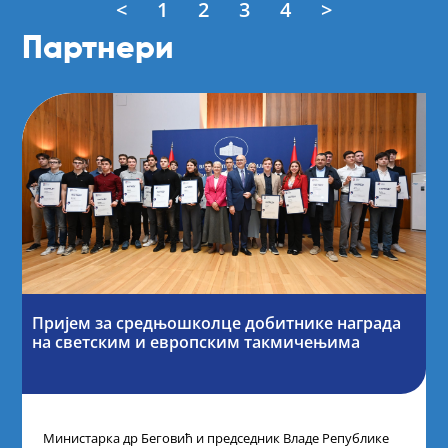
<
1
2
3
4
>
Партнери
Пријем за средњошколце добитнике награда
на светским и европским такмичењима
Министарка др Беговић и председник Владе Републике