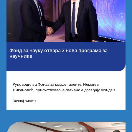
Фонд за науку отвара 2 нова програма за
научнике
Руководилац Фонда за младе таленте, Немања
Ђикановић, присуствовао је свечаном догађају Фонда за
науку Републике Србије у Дому омладине на
Сазнај више »