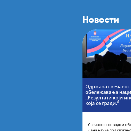
Новости
Одржана свечанос
обележавања наци
,,Резултати који и
која се гради.“
Свечаност поводом об
Дана науке под слогано