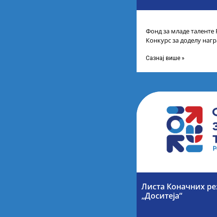
Фонд за младе таленте 
Конкурс за доделу наг
школа за постигнуте у
Сазнај више »
Листа Коначних ре
„Доситеја“