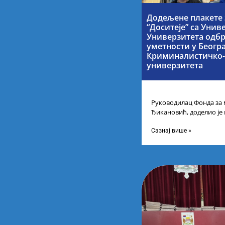
Додељене плакете 
“Доситеје” са Унив
Универзитета одбр
уметности у Беогр
Криминалистичко-
универзитета
Руководилац Фонда за 
Ђикановић, доделио је
стипендије „Доситеја” з
Научно-технолошком 
Сазнај више »