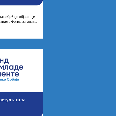
ике Србије објавио је
дствима Фонда за младе
езултата за