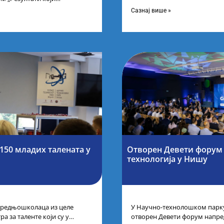
Фонда за науку Републике С
оја се гради“ одржана је у
Научно-технолошком парку
Сазнај више »
рства
150 младих талената у
Отворен Девети форум
технологија у Нишу
 средњошколаца из целе
У Научно-технолошком парку
а за таленте који су у
отворен Девети форум напре