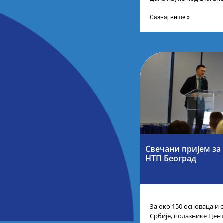
инспиришу. Будућност к
организацији Министа
Сазнај више »
Свечани пријем за 
НТП Београд
За око 150 основаца и
Србије, полазнике Центр