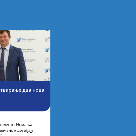
отварање два нова
 таленте, Немања
свечаном догађају