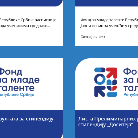
Републике Србије расписао је
Фонд за младе таленте Републ
рада ученицима средњих
Јавни позив за учешће у сре
спехе на признатим
таленте Републике Србије
Сазнај више »
зултата за стипендију
Листа Прелиминарних р
стипендију „Доситеја“