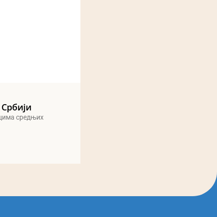
 Србији
ицима средњих