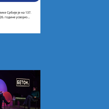
ике Србије је на 137.
26. године усвојио
ата кандидата