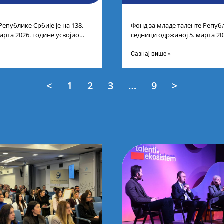
Републике Србије је на 138.
Фонд за младе таленте Републ
арта 2026. године усвојио
седници одржаној 5. марта 20
ата по
Листу прелиминарних резулт
Сазнај више »
<
1
2
3
…
9
>