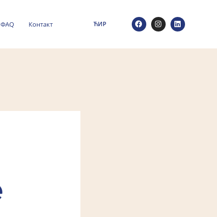
ФАQ
Контакт
ЋИР