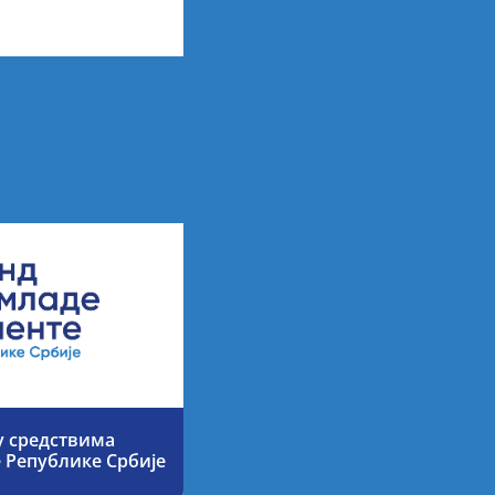
ршку и
ва
у средствима
е Републике Србије