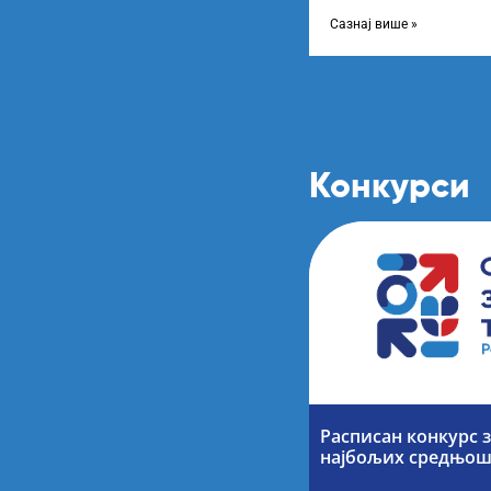
школској 2024/2025. го
Сазнај више »
Конкурси
Расписан конкурс 
најбољих средњош