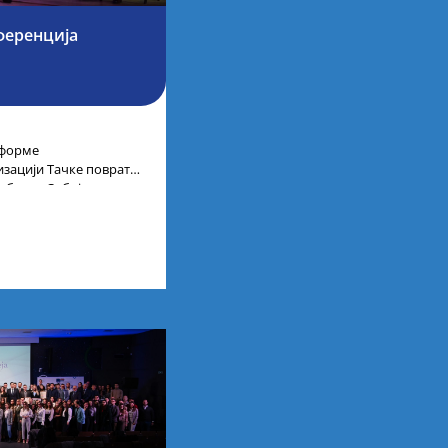
ференција
тформе
низацији Тачке повратка
ублике Србије,