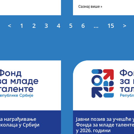
дини остварили
ТецхМоментум 2025 – уз под
покровитељство Министарст
Сазнај више »
<
1
2
3
4
5
6
…
15
>
за награђивање
Јавни позив за учешће 
колаца у Србији
Фонда за младе талент
у 2026. години