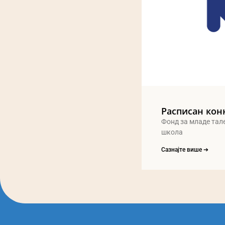
Расписан кон
Фонд за младе тал
школа
Сазнајте више ➔