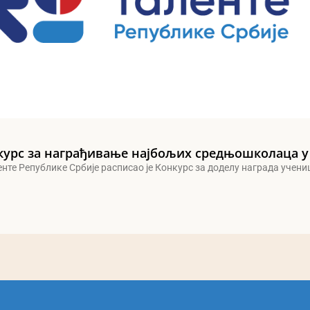
курс за награђивање најбољих средњошколаца у
енте Републике Србије расписао је Конкурс за доделу награда учен