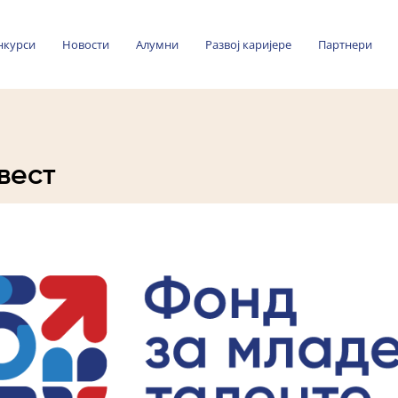
нкурси
Новости
Алумни
Развој каријере
Партнери
вест