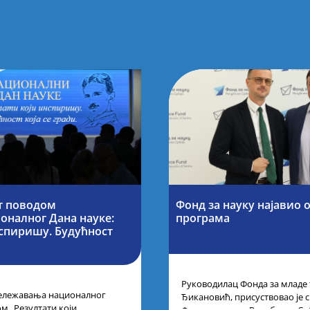
т поводом
Фонд за науку најавио 
оналног Дана науке:
програма
нспиришу. Будућност
Руководилац Фонда за младе
ележавања националног
Ђикановић, присуствовао је 
м „Резултати који