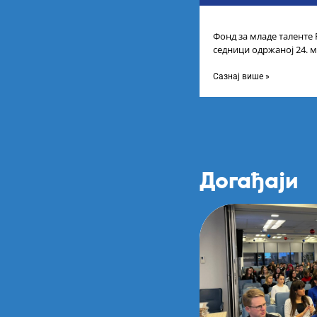
Фонд за младе таленте 
седници одржаној 24. м
Листу коначних резулт
Сазнај више »
Догађаји