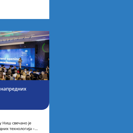
рбије одржаном у
 напредних
 Ниш свечано је
дних технологија –