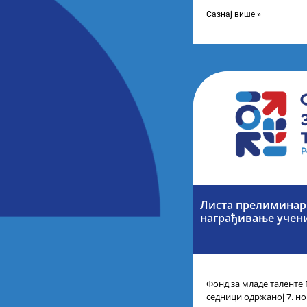
усвојио Листу коначних
Сазнај више »
Листа прелиминарн
награђивање учен
Фонд за младе таленте 
седници одржаној 7. но