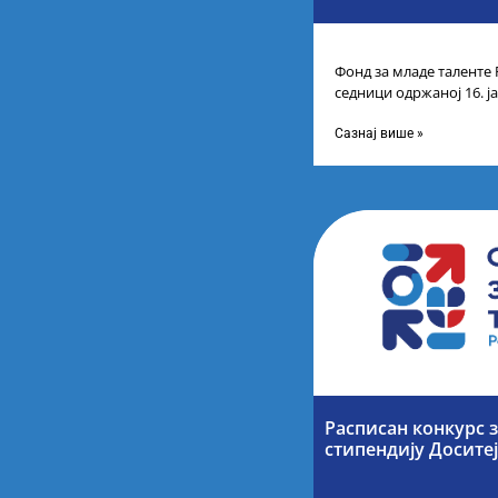
Фонд за младе таленте 
седници одржаној 16. ј
прелиминарну Листу ка
Сазнај више »
Расписан конкурс 
стипендију Досите