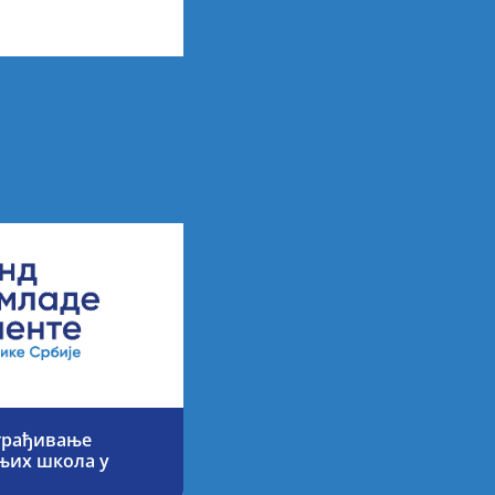
арних резултата по
 ученицима
аграђивање
њих школа у