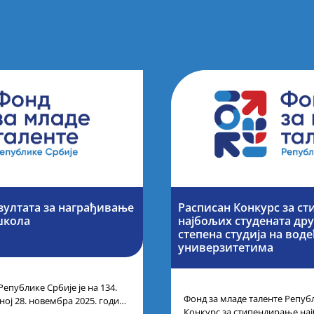
зултата за награђивање
Расписан Конкурс за с
школа
најбољих студената дру
степена студија на вод
универзитетима
Републике Србије је на 134.
Фонд за младе таленте Републ
ој 28. новембра 2025. године
Конкурс за стипендирање на