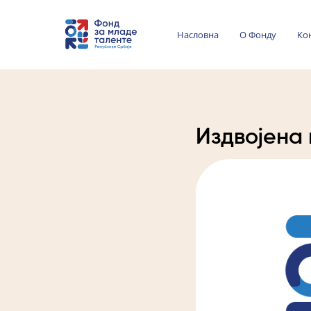
Насловна
О Фонду
Ко
Издвојена 