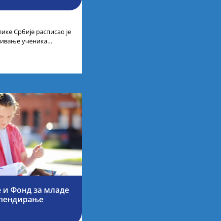
ике Србије расписао је
ађивање ученика
 изузетне
 и Фонд за младе
ипендирање