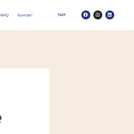
ФАQ
Контакт
ЋИР