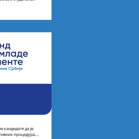
ија на водећим
 кандидате да је,
тивних процедура,