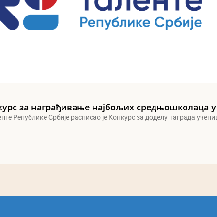
курс за награђивање најбољих средњошколаца у
енте Републике Србије расписао је Конкурс за доделу награда учен