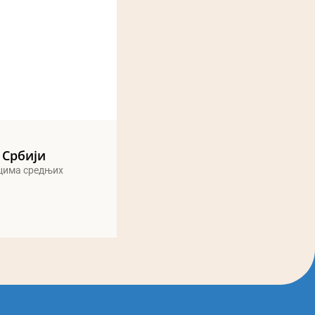
 Србији
ицима средњих