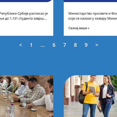
Републике Србије расписао је
Министарство просвете и Фон
ње до 1.131 студента завршне
који се налази у оквиру Мини
егрисаних академских
технолошког развоја и иновац
Сазнај више »
<
1
…
6
7
8
9
>