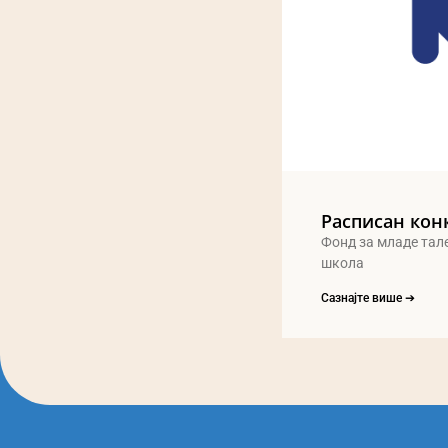
Расписан кон
Фонд за младе тал
школа
Сазнајте више ➔