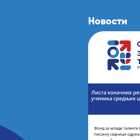
Новости
Листа коначних ре
ученика средњих 
Фонд за младе таленте 
писаној седници одржан