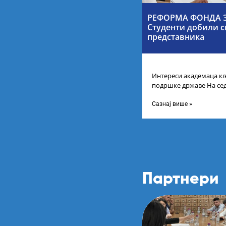
РЕФОРМА ФОНДА З
Студенти добили с
представника
Интереси академаца кљ
подршке државе На се
Србије одлучено је да 
Сазнај више »
Партнери