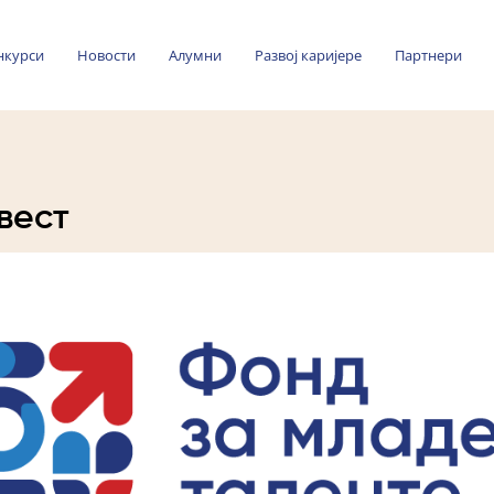
нкурси
Новости
Алумни
Развој каријере
Партнери
вест