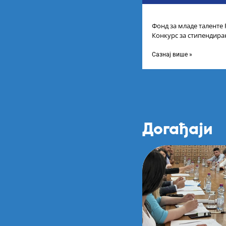
Фонд за младе таленте 
Конкурс за стипендира
године основних и инт
Сазнај више »
Догађаји