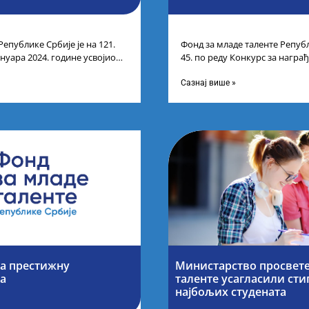
Републике Србије је на 121.
Фонд за младе таленте Републ
ануара 2024. године усвојио
45. по реду Конкурс за нагр
ндидата који
средњих школа за постигнуте
Сазнај више »
за престижну
Министарство просвете
ја
таленте усагласили ст
најбољих студената