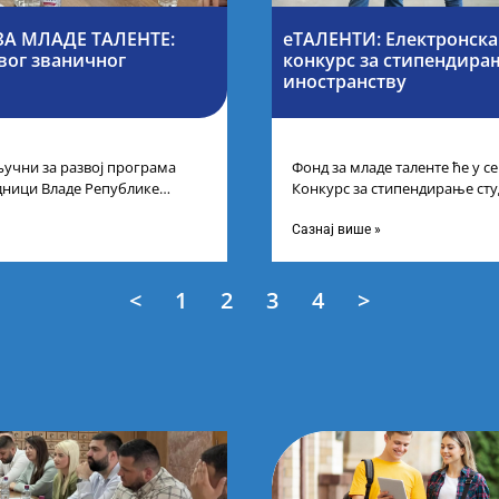
А МЛАДЕ ТАЛЕНТЕ:
еТАЛЕНТИ: Електронска
вог званичног
конкурс за стипендирањ
иностранству
учни за развој програма
Фонд за младе таленте ће у 
дници Владе Републике
Конкурс за стипендирање сту
први пут у оквиру
докторских академских студиј
Сазнај више »
<
1
2
3
4
>