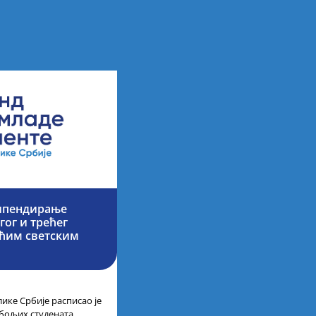
типендирање
гог и трећег
ећим светским
ике Србије расписао је
јбољих студената