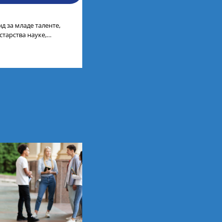
д за младе таленте,
старства науке,
ија, усагласили су