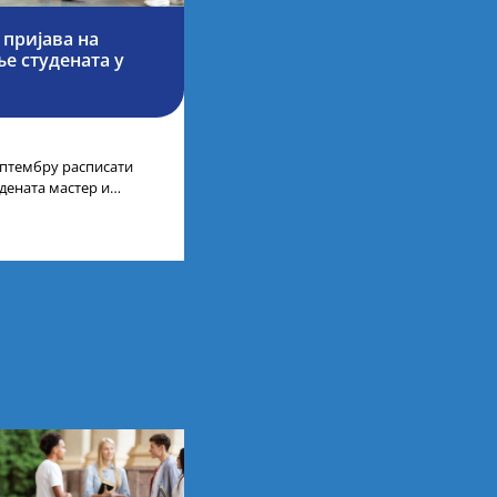
 пријава на
е студената у
септембру расписати
дената мастер и
а у иностранству, на