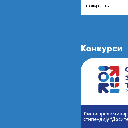
Листу прелиминарних р
Сазнај више »
Конкурси
Листа прелиминарн
стипендију “Досите