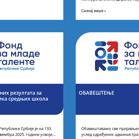
 резултата
другог и трећег степена студ
Сазнај више »
их резултата за
ОБАВЕШТЕЊЕ
ика средњих школа
Републике Србије је на 133.
Обавештавамо све пријављене
вембра 2025. године усвојио
услед одређених администра