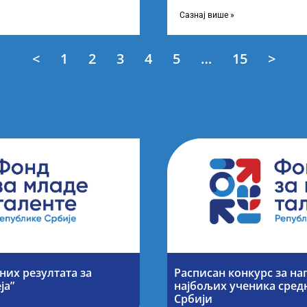
езултата по
објављивање Листе прелимин
Конкурсу за доделу награда
Сазнај више »
<
1
2
3
4
5
…
15
>
их резултата за
Расписан конкурс за н
ја”
најбољих ученика сред
Србији