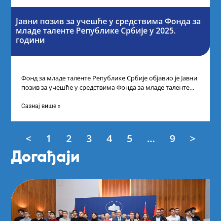
Јавни позив за учешће у средствима Фонда за
младе таленте Републике Србије у 2025.
години
Фонд за младе таленте Републике Србије објавио је Јавни
позив за учешће у средствима Фонда за младе таленте
Републике Србије
Сазнај више »
<
1
2
3
4
5
…
9
>
Догађаји