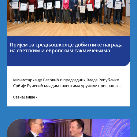
Пријем за средњошколце добитнике награда
на светским и европским такмичењима
Министарка др Беговић и председник Владе Републике
Србије Вучевић младим талентима уручили признања У
Палати Србија уприличен је пријем за
Сазнај више »