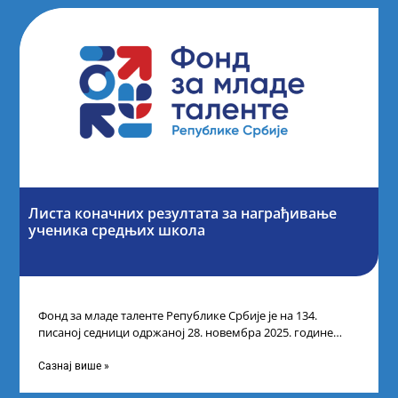
Листа коначних резултата за награђивање
ученика средњих школа
Фонд за младе таленте Републике Србије је на 134.
писаној седници одржаној 28. новембра 2025. године
усвојио Листу коначних резултата
Сазнај више »