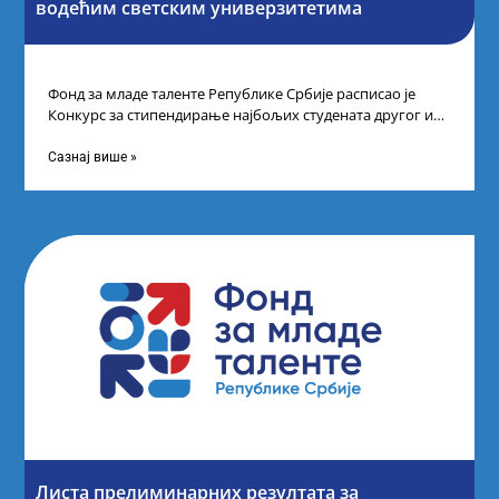
водећим светским универзитетима
Фонд за младе таленте Републике Србије расписао је
Конкурс за стипендирање најбољих студената другог и
трећег степена студија на водећим
Сазнај више »
Листа прелиминарних резултата за