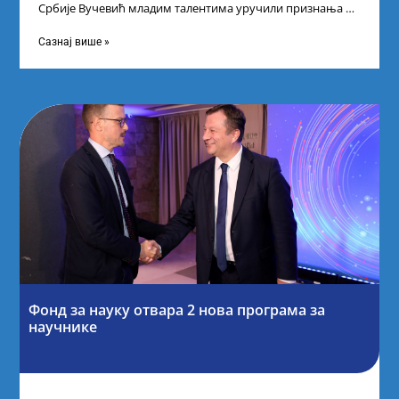
Србије Вучевић младим талентима уручили признања У
Палати Србија уприличен је пријем за
Сазнај више »
Фонд за науку отвара 2 нова програма за
научнике