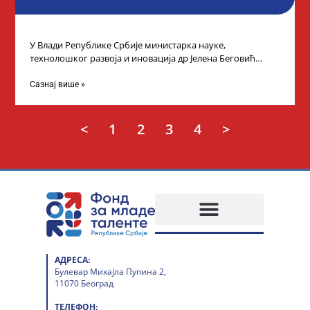
У Влади Републике Србије министарка науке,
технолошког развоја и иновација др Јелена Беговић
организовала је пријем за ученике средњошколце који
Сазнај више »
<
1
2
3
4
>
АДРЕСА:
Булевар Михајла Пупина 2,
11070 Београд
ТЕЛЕФОН: