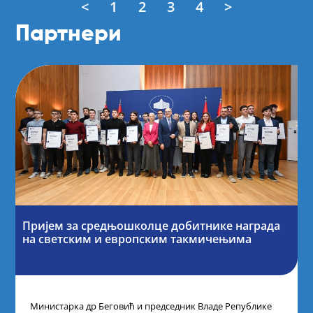
<
1
2
3
4
>
Партнери
Пријем за средњошколце добитнике награда
на светским и европским такмичењима
Министарка др Беговић и председник Владе Републике