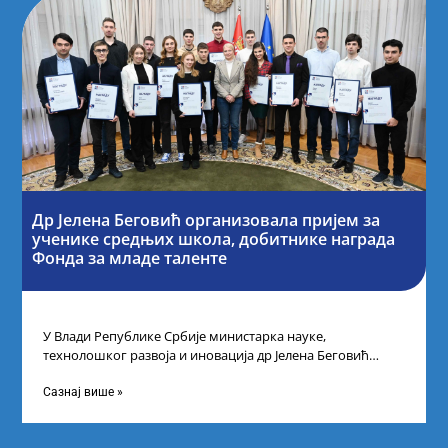
Др Јелена Беговић организовала пријем за
ученике средњих школа, добитнике награда
Фонда за младе таленте
У Влади Републике Србије министарка науке,
технолошког развоја и иновација др Јелена Беговић
организовала је пријем за ученике средњошколце који
Сазнај више »