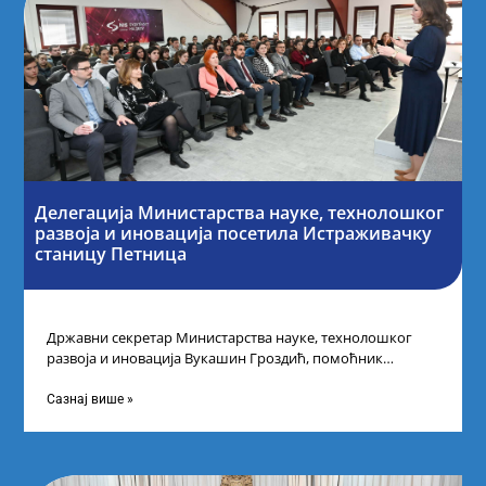
Делегација Министарства науке, технолошког
развоја и иновација посетила Истраживачку
станицу Петница
Државни секретар Министарства науке, технолошког
развоја и иновација Вукашин Гроздић, помоћник
министра др Марина Соковић и представници Центра за
промоцију
Сазнај више »