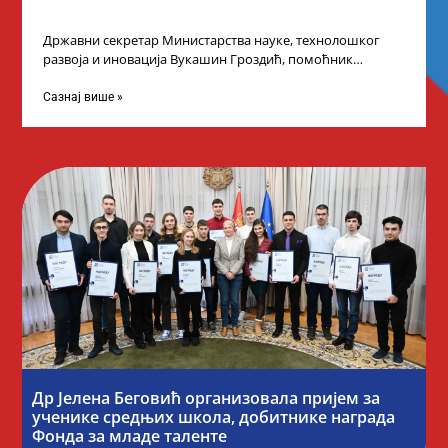
Државни секретар Министарства науке, технолошког
развоја и иновација Вукашин Гроздић, помоћник
министра др Марина Соковић и представници Центра за
промоцију
Сазнај више »
Др Јелена Беговић организовала пријем за
ученике средњих школа, добитнике награда
Фонда за младе таленте