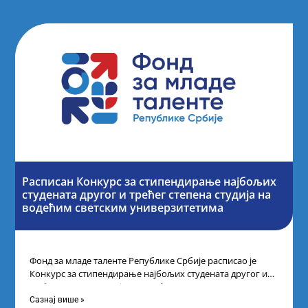
Расписан Конкурс за стипендирање најбољих
студената другог и трећег степена студија на
водећим светским универзитетима
Фонд за младе таленте Републике Србије расписао је
Конкурс за стипендирање најбољих студената другог и
трећег степена студија на водећим
Сазнај више »