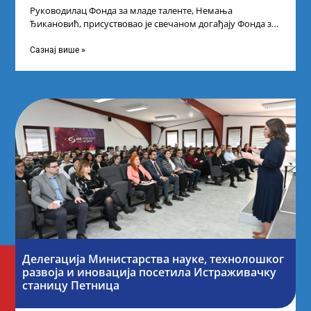
Руководилац Фонда за младе таленте, Немања
Ђикановић, присуствовао је свечаном догађају Фонда за
науку Републике Србије у Дому омладине на
Сазнај више »
Делегација Министарства науке, технолошког
развоја и иновација посетила Истраживачку
станицу Петница