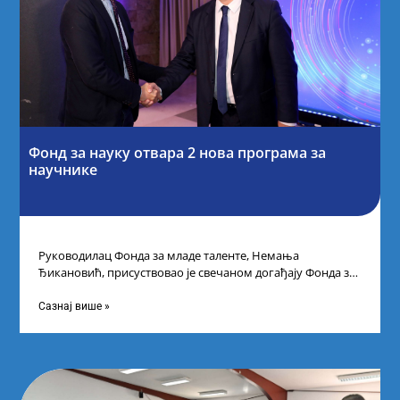
Фонд за науку отвара 2 нова програма за
научнике
Руководилац Фонда за младе таленте, Немања
Ђикановић, присуствовао је свечаном догађају Фонда за
науку Републике Србије у Дому омладине на
Сазнај више »