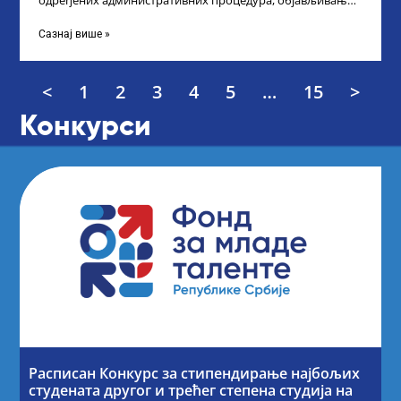
одређених административних процедура, објављивање
Листе прелиминарних резултата по Конкурсу за доделу
награда ученицима
Сазнај више »
<
1
2
3
4
5
…
15
>
Конкурси
Расписан Конкурс за стипендирање најбољих
студената другог и трећег степена студија на