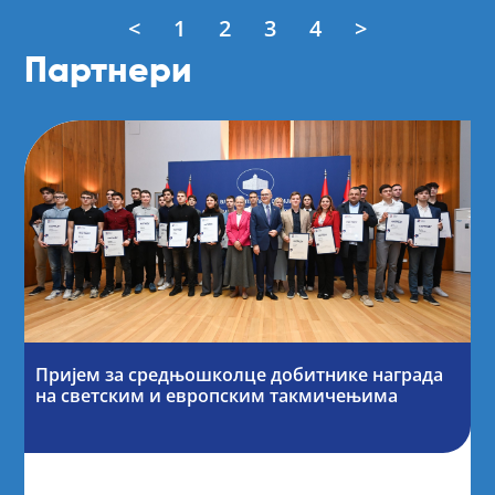
<
1
2
3
4
>
Партнери
Пријем за средњошколце добитнике награда
на светским и европским такмичењима