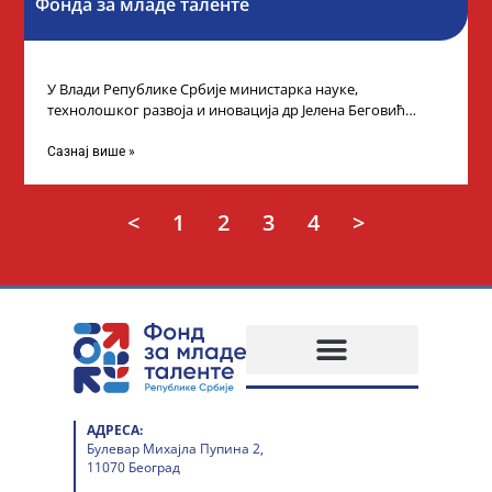
Фонда за младе таленте
У Влади Републике Србије министарка науке,
технолошког развоја и иновација др Јелена Беговић
организовала је пријем за ученике средњошколце који
Сазнај више »
<
1
2
3
4
>
АДРЕСА:
Булевар Михајла Пупина 2,
11070 Београд