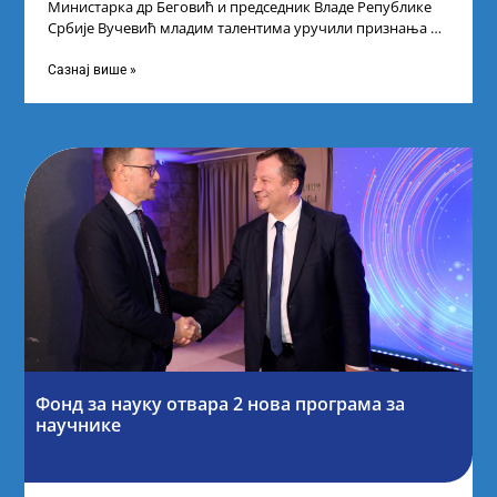
Министарка др Беговић и председник Владе Републике
Србије Вучевић младим талентима уручили признања У
Палати Србија уприличен је пријем за
Сазнај више »
Фонд за науку отвара 2 нова програма за
научнике