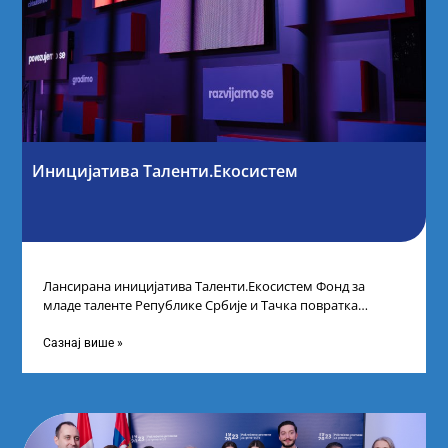
Иницијатива Таленти.Екосистем
Лансирана иницијатива Таленти.Екосистем Фонд за
младе таленте Републике Србије и Тачка повратка
покренули су иницијативу Таленти.Екосистем. На
догађају су се
Сазнај више »