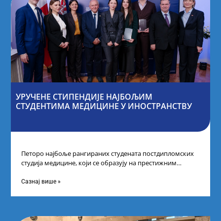
УРУЧЕНЕ СТИПЕНДИЈЕ НАЈБОЉИМ
СТУДЕНТИМА МЕДИЦИНЕ У ИНОСТРАНСТВУ
Петоро најбоље рангираних студената постдипломских
студија медицине, који се образују на престижним
факултетима у иностранству, добило је додатне
стипендије од
Сазнај више »