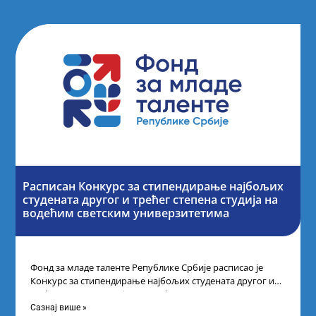
Расписан Конкурс за стипендирање најбољих
студената другог и трећег степена студија на
водећим светским универзитетима
Фонд за младе таленте Републике Србије расписао је
Конкурс за стипендирање најбољих студената другог и
трећег степена студија на водећим
Сазнај више »