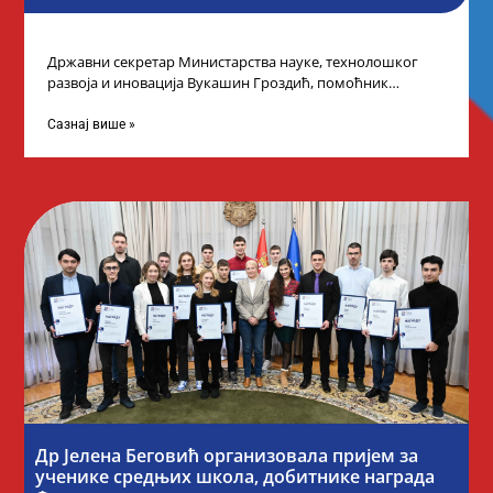
Државни секретар Министарства науке, технолошког
развоја и иновација Вукашин Гроздић, помоћник
министра др Марина Соковић и представници Центра за
промоцију
Сазнај више »
Др Јелена Беговић организовала пријем за
ученике средњих школа, добитнике награда