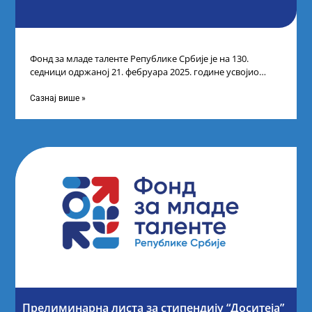
Фонд за младе таленте Републике Србије је на 130.
седници одржаној 21. фебруара 2025. године усвојио
Листу коначних резултата по
Сазнај више »
Прелиминарна листа за стипендију “Доситеја”