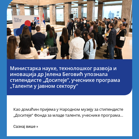
Министарка науке, технолошког развоја и
иновација др Јелена Беговић упознала
стипендисте „Доситеје“, учеснике програма
„Таленти у јавном сектору“
Као домаћин пријема у Народном музеју за стипендисте
„Доситеје“ Фонда за младе таленте, учеснике програма
„Таленти у јавном сектору“, министарка
Сазнај више »