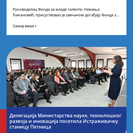
Руководилац Фонда за младе таленте, Немања
Ђикановић, присуствовао је свечаном догађају Фонда за
науку Републике Србије у Дому омладине на
Сазнај више »
Делегација Министарства науке, технолошког
развоја и иновација посетила Истраживачку
станицу Петница