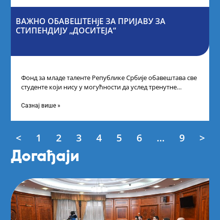
ВАЖНО ОБАВЕШТЕНјЕ ЗА ПРИЈАВУ ЗА
СТИПЕНДИЈУ „ДОСИТЕЈА“
Фонд за младе таленте Републике Србије обавештава све
студенте који нису у могућности да услед тренутне
ситуације на универзитетима и
Сазнај више »
<
1
2
3
4
5
6
…
9
>
Догађаји