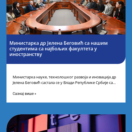
Министарка др Јелена Беговић са нашим
студентима са најбољих факултета у
иностранству
Министарка науке, технолошког развоја и иновација др
Јелена Беговић састала се у Влади Републике Србије са
најбољим студентима из Србије
Сазнај више »