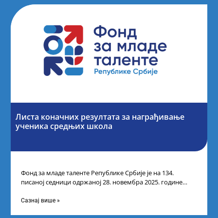
Листа коначних резултата за награђивање
ученика средњих школа
Фонд за младе таленте Републике Србије је на 134.
писаној седници одржаној 28. новембра 2025. године
усвојио Листу коначних резултата
Сазнај више »