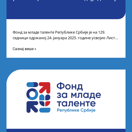
Фонд за младе таленте Републике Србије је на 129.
седници одржаној 24. јануара 2025. године усвојио Листу
прелиминарних резултата кандидата
Сазнај више »