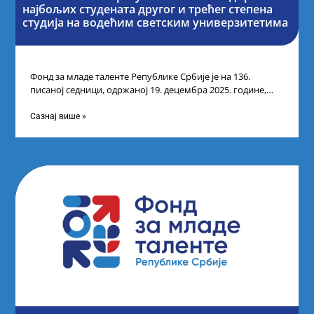
најбољих студената другог и трећег степена
студија на водећим светским универзитетима
Фонд за младе таленте Републике Србије је на 136.
писаној седници, одржаној 19. децембра 2025. године,
усвојио Одлуку о Листи
Сазнај више »