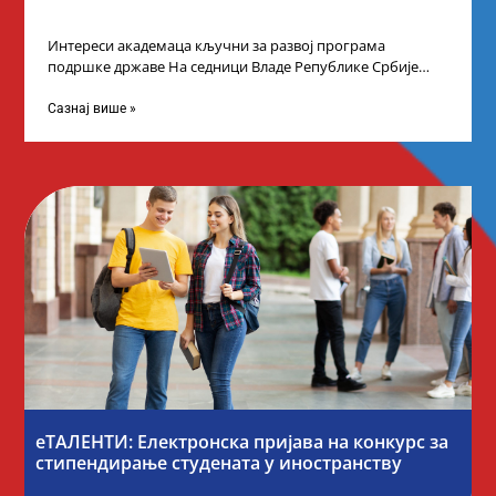
Интереси академаца кључни за развој програма
подршке државе На седници Владе Републике Србије
одлучено је да први пут у оквиру
Сазнај више »
еТАЛЕНТИ: Електронска пријава на конкурс за
стипендирање студената у иностранству