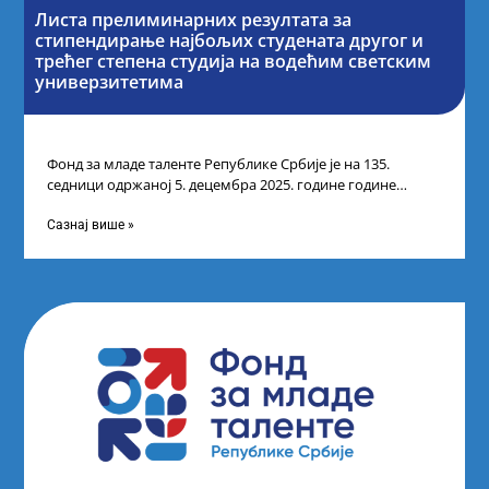
Листа прелиминарних резултата за
стипендирање најбољих студената другог и
трећег степена студија на водећим светским
универзитетима
Фонд за младе таленте Републике Србије је на 135.
седници одржаној 5. децембра 2025. године године
усвојио Листу прелиминарних резултата
Сазнај више »