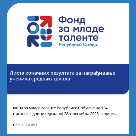
Листа коначних резултата за награђивање
ученика средњих школа
Фонд за младе таленте Републике Србије је на 134.
писаној седници одржаној 28. новембра 2025. године
усвојио Листу коначних резултата
Сазнај више »