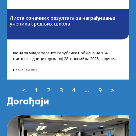
Листа коначних резултата за награђивање
ученика средњих школа
Фонд за младе таленте Републике Србије је на 134.
писаној седници одржаној 28. новембра 2025. године
усвојио Листу коначних резултата
Сазнај више »
<
1
2
3
4
…
9
>
Догађаји