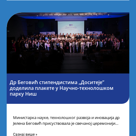
Др Беговић стипендистима „Доситеје”
доделила плакете у Научно-технолошком
парку Ниш
Министарка науке, технолошког развоја и иновација др
Јелена Беговић присуствовала је свечаној церемонији
доделе плакета овогодишњим добитницима стипендије
„Доситеја” Фонда
Сазнај више »