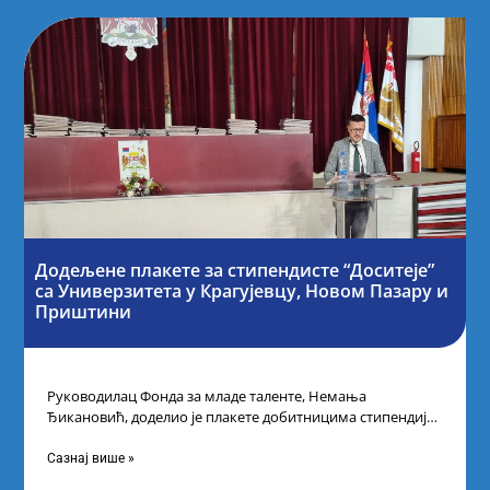
Додељене плакете за стипендисте “Доситеје”
са Универзитета у Крагујевцу, Новом Пазару и
Приштини
Руководилац Фонда за младе таленте, Немања
Ђикановић, доделио је плакете добитницима стипендије
„Доситеја” за школску 2023/24. годину у Градској кући
Сазнај више »