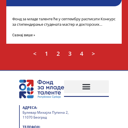
Фонд за младе таленте ће у септембру расписати Конкурс
за стипендирање студената мастер и докторских
академских студија у иностранству, на
Сазнај више »
<
1
2
3
4
>
АДРЕСА:
Булевар Михајла Пупина 2,
11070 Београд
ТЕЛЕФОН: