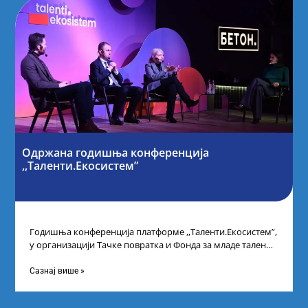
Одржана годишња конференција
,,Таленти.Екосистем”
Годишња конференција платформе ,,Таленти.Екосистем”,
у организацији Тачке повратка и Фонда за младе таленте
Републике Србије, одржана је у Београду. Овом
Сазнај више »