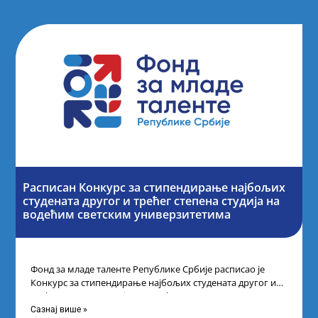
Расписан Конкурс за стипендирање најбољих
студената другог и трећег степена студија на
водећим светским универзитетима
Фонд за младе таленте Републике Србије расписао је
Конкурс за стипендирање најбољих студената другог и
трећег степена студија на водећим
Сазнај више »