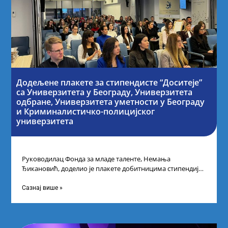
Додељене плакете за стипендисте “Доситеје”
са Универзитета у Београду, Универзитета
одбране, Универзитета уметности у Београду
и Криминалистичко-полицијског
универзитета
Руководилац Фонда за младе таленте, Немања
Ђикановић, доделио је плакете добитницима стипендије
„Доситеја” за школску 2023/24. годину у Научно-
технолошком парку
Сазнај више »