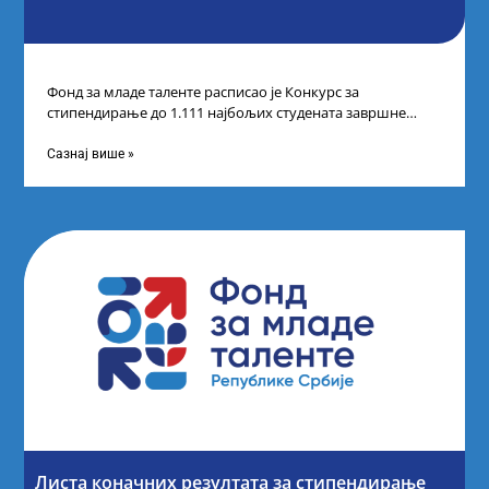
Фонд за младе таленте расписао је Конкурс за
стипендирање до 1.111 најбољих студената завршне
године основних и интегрисаних академских студија
Сазнај више »
Листа коначних резултата за стипендирање