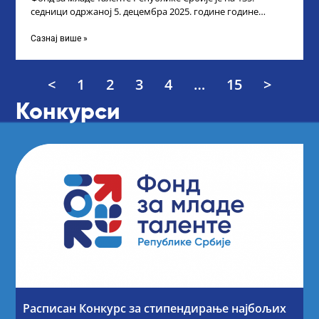
седници одржаној 5. децембра 2025. године године
усвојио Листу прелиминарних резултата
Сазнај више »
<
1
2
3
4
…
15
>
Конкурси
Расписан Конкурс за стипендирање најбољих