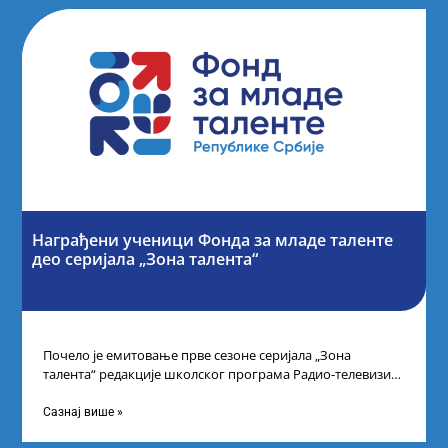
Награђени ученици Фонда за младе таленте
део серијала „Зона талента“
Почело је емитовање прве сезоне серијала „Зона
талента“ редакције школског програма Радио-телевизије
Србије, сваког петка у 10 часова на каналу
Сазнај више »