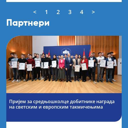
<
1
2
3
4
>
Партнери
Пријем за средњошколце добитнике награда
на светским и европским такмичењима