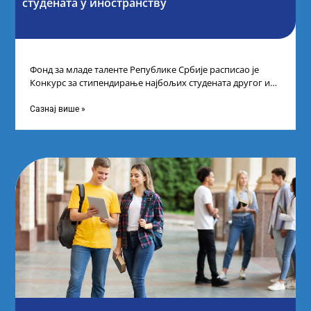
студената у иностранству
Фонд за младе таленте Републике Србије расписао је
Конкурс за стипендирање најбољих студената другог и
трећег степена студија на водећим
Сазнај више »