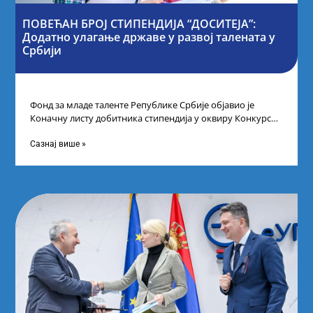
ПОВЕЋАН БРОЈ СТИПЕНДИЈА “ДОСИТЕЈА”:
Додатно улагање државе у развој талената у
Србији
Фонд за младе таленте Републике Србије објавио је
Коначну листу добитника стипендија у оквиру Конкурса
за стипендирање најбољих студената завршне
Сазнај више »