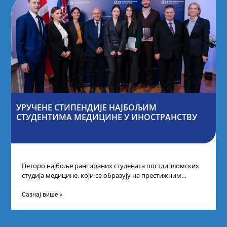
УРУЧЕНЕ СТИПЕНДИЈЕ НАЈБОЉИМ
СТУДЕНТИМА МЕДИЦИНЕ У ИНОСТРАНСТВУ
Петоро најбоље рангираних студената постдипломских
студија медицине, који се образују на престижним
факултетима у иностранству, добило је додатне
стипендије од
Сазнај више »