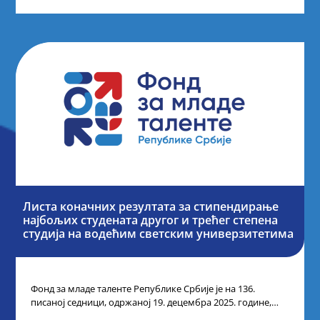
Листа коначних резултата за стипендирање
најбољих студената другог и трећег степена
студија на водећим светским универзитетима
Фонд за младе таленте Републике Србије је на 136.
писаној седници, одржаној 19. децембра 2025. године,
усвојио Одлуку о Листи