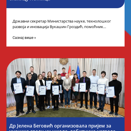
Државни секретар Министарства науке, технолошког
развоја и иновација Вукашин Гроздић, помоћник
министра др Марина Соковић и представници Центра за
промоцију
Сазнај више »
Др Јелена Беговић организовала пријем за