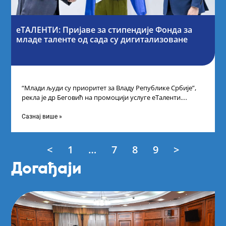
еТАЛЕНТИ: Пријаве за стипендије Фонда за
младе таленте од сада су дигитализоване
“Млади људи су приоритет за Владу Републике Србије”,
рекла је др Беговић на промоцији услуге еТаленти.
Министарка науке, технолошког развоја
Сазнај више »
<
1
…
7
8
9
>
Догађаји