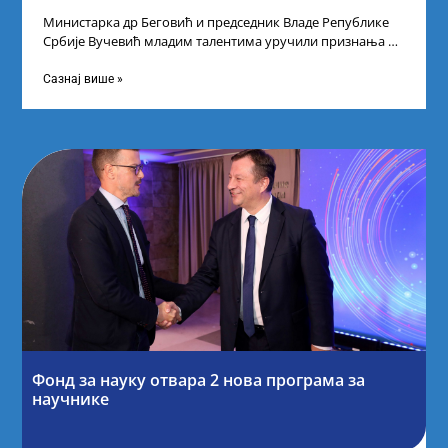
Министарка др Беговић и председник Владе Републике
Србије Вучевић младим талентима уручили признања У
Палати Србија уприличен је пријем за
Сазнај више »
Фонд за науку отвара 2 нова програма за
научнике