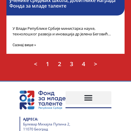
ученике средњих школа, добитнике награда
Фонда за младе таленте
У Влади Републике Србије министарка науке,
технолошког развоја и иновација др Јелена Беговић
организовала је пријем за ученике средњошколце који
Сазнај више »
<
1
2
3
4
>
АДРЕСА:
Булевар Михајла Пупина 2,
11070 Београд