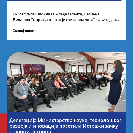
Руководилац Фонда за младе таленте, Немања
Ђикановић, присуствовао је свечаном догађају Фонда за
науку Републике Србије у Дому омладине на
Сазнај више »
Делегација Министарства науке, технолошког
развоја и иновација посетила Истраживачку
станицу Петница