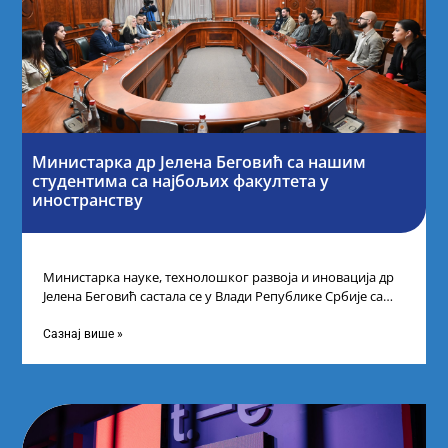
Министарка др Јелена Беговић са нашим
студентима са најбољих факултета у
иностранству
Министарка науке, технолошког развоја и иновација др
Јелена Беговић састала се у Влади Републике Србије са
најбољим студентима из Србије
Сазнај више »