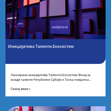
Иницијатива Таленти.Екосистем
Лансирана иницијатива Таленти.Екосистем Фонд за
младе таленте Републике Србије и Тачка повратка
покренули су иницијативу Таленти.Екосистем. На
догађају су се
Сазнај више »