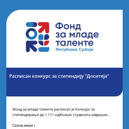
Расписан конкурс за стипендију “Доситеја”
Фонд за младе таленте расписао је Конкурс за
стипендирање до 1.111 најбољих студената завршне
године основних и интегрисаних академских студија
Сазнај више »