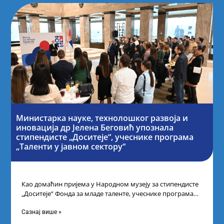
Министарка науке, технолошког развоја и
иновација др Јелена Беговић упознала
стипендисте „Доситеје“, учеснике програма
„Таленти у јавном сектору“
Као домаћин пријема у Народном музеју за стипендисте
„Доситеје“ Фонда за младе таленте, учеснике програма
„Таленти у јавном сектору“, министарка
Сазнај више »