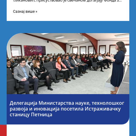
Ђикановић, присуствовао је свечаном догађају Фонда за
науку Републике Србије у Дому омладине на
Сазнај више »
Делегација Министарства науке, технолошког
развоја и иновација посетила Истраживачку
станицу Петница