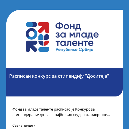
Расписан конкурс за стипендију “Доситеја”
Фонд за младе таленте расписао је Конкурс за
стипендирање до 1.111 најбољих студената завршне
године основних и интегрисаних академских студија
Сазнај више »