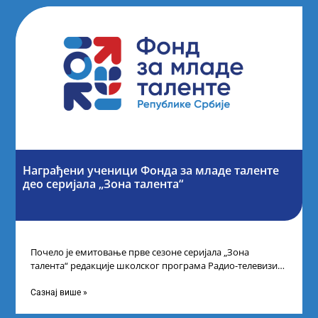
Награђени ученици Фонда за младе таленте
део серијала „Зона талента“
Почело је емитовање прве сезоне серијала „Зона
талента“ редакције школског програма Радио-телевизије
Србије, сваког петка у 10 часова на каналу
Сазнај више »