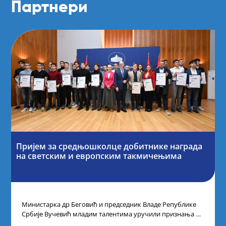
Партнери
Пријем за средњошколце добитнике награда
на светским и европским такмичењима
Министарка др Беговић и председник Владе Републике
Србије Вучевић младим талентима уручили признања У
Палати Србија уприличен је пријем за