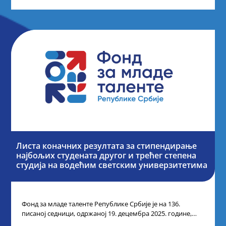
Листа коначних резултата за стипендирање
најбољих студената другог и трећег степена
студија на водећим светским универзитетима
Фонд за младе таленте Републике Србије је на 136.
писаној седници, одржаној 19. децембра 2025. године,
усвојио Одлуку о Листи