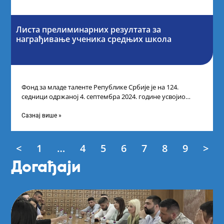
Листа прелиминарних резултата за
награђивање ученика средњих школа
Фонд за младе таленте Републике Србије је на 124.
седници одржаној 4. септембра 2024. године усвојио
Листу прелиминарних резултата по
Сазнај више »
<
1
…
4
5
6
7
8
9
>
Догађаји