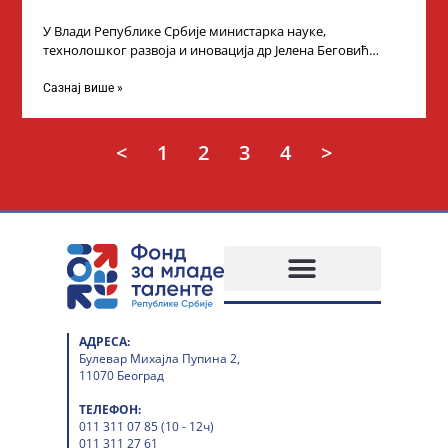
У Влади Републике Србије министарка науке,
технолошког развоја и иновација др Јелена Беговић
организовала је пријем за ученике средњошколце који
Сазнај више »
<
1
2
3
4
>
АДРЕСА:
Булевар Михајла Пупина 2,
11070 Београд
ТЕЛЕФОН:
011 311 07 85 (10 - 12ч)
011 311 27 61