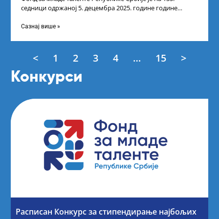
седници одржаној 5. децембра 2025. године године
усвојио Листу прелиминарних резултата
Сазнај више »
<
1
2
3
4
…
15
>
Конкурси
Расписан Конкурс за стипендирање најбољих