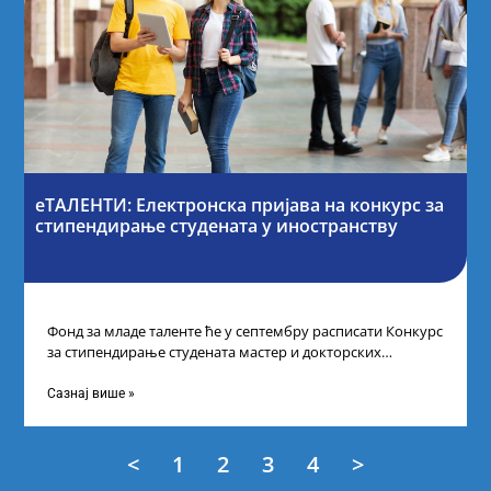
еТАЛЕНТИ: Електронска пријава на конкурс за
стипендирање студената у иностранству
Фонд за младе таленте ће у септембру расписати Конкурс
за стипендирање студената мастер и докторских
академских студија у иностранству, на
Сазнај више »
<
1
2
3
4
>