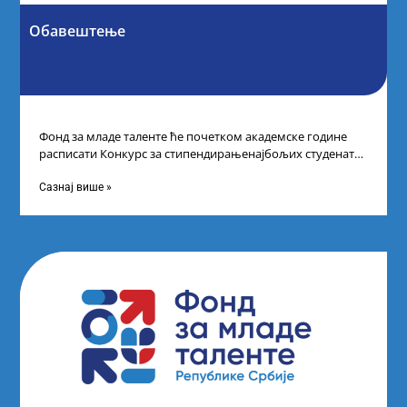
Обавештење
Фонд за младе таленте ће почетком академске године
расписати Конкурс за стипендирањенајбољих студената
другог и трећег степена студија на водећим
Сазнај више »