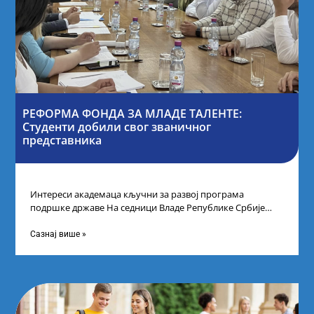
РЕФОРМА ФОНДА ЗА МЛАДЕ ТАЛЕНТЕ:
Студенти добили свог званичног
представника
Интереси академаца кључни за развој програма
подршке државе На седници Владе Републике Србије
одлучено је да први пут у оквиру
Сазнај више »