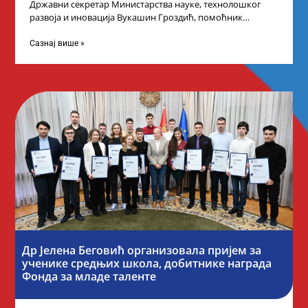
Државни секретар Министарства науке, технолошког
развоја и иновација Вукашин Гроздић, помоћник
министра др Марина Соковић и представници Центра за
промоцију
Сазнај више »
Др Јелена Беговић организовала пријем за
ученике средњих школа, добитнике награда
Фонда за младе таленте