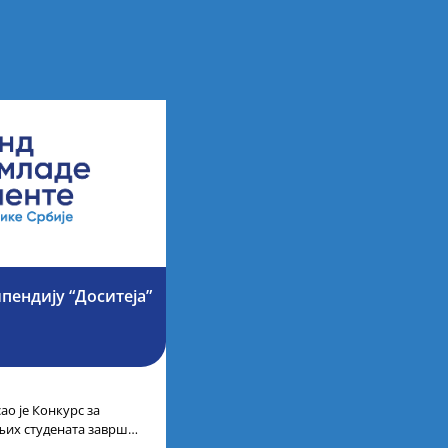
ипендију “Доситеја”
ао је Конкурс за
љих студената завршне