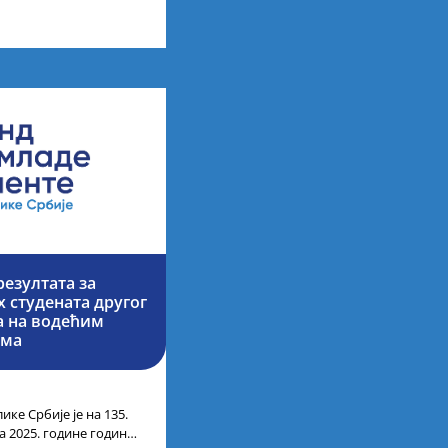
них академских студија
езултата за
 студената другог
ја на водећим
има
ике Србије је на 135.
а 2025. године године