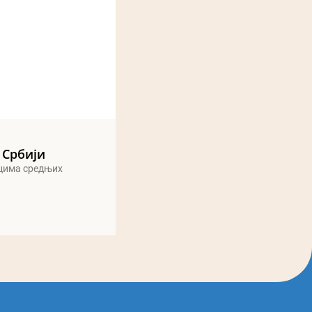
 Србији
ицима средњих