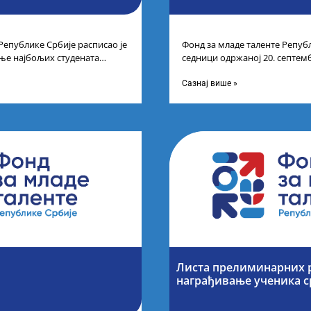
Републике Србије расписао је
Фонд за младе таленте Републ
ње најбољих студената
седници одржаној 20. септем
а студија на водећим
усвојио Одлуку о Листи кона
Сазнај више »
Листа прелиминарних р
награђивање ученика 