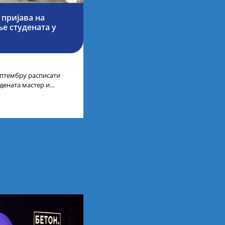
 пријава на
е студената у
септембру расписати
дената мастер и
а у иностранству, на