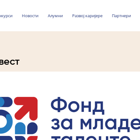
нкурси
Новости
Алумни
Развој каријере
Партнери
вест