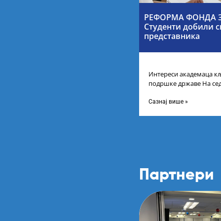
РЕФОРМА ФОНДА З
Студенти добили с
представника
Интереси академаца кљ
подршке државе На се
Србије одлучено је да 
Сазнај више »
Партнери