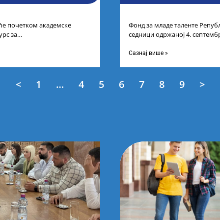
 ће почетком академске
Фонд за младе таленте Републ
урс за
седници одржаној 4. септембр
студената другог и трећег
Листу прелиминарних резулт
ећим
Сазнај више »
<
1
…
4
5
6
7
8
9
>