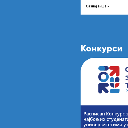
године, усвојио Одлуку
Сазнај више »
Конкурси
Расписан Конкурс 
најбољих студенат
универзитетима у 