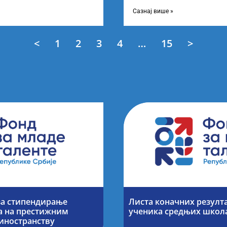
 о Листи
усвојио Листу прелиминарни
Сазнај више »
<
1
2
3
4
…
15
>
за стипендирање
Листа коначних резулт
а на престижним
ученика средњих школ
иностранству