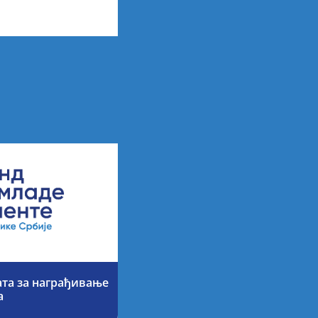
х резултата
ата за награђивање
а