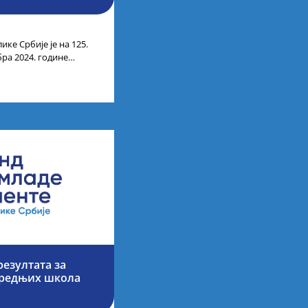
ике Србије је на 125.
бра 2024. године
чних
езултата за
средњих школа