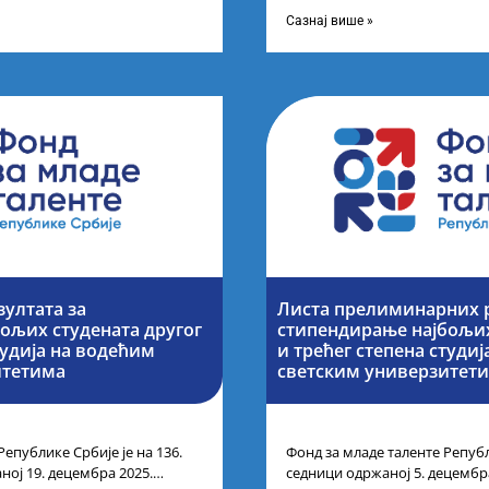
ог петка у 10 часова на
године основних и интегриса
Сазнај више »
зултата за
Листа прелиминарних р
ољих студената другог
стипендирање најбољих
тудија на водећим
и трећег степена студи
итетима
светским универзитет
Републике Србије је на 136.
Фонд за младе таленте Републ
ној 19. децембра 2025.
седници одржаној 5. децембр