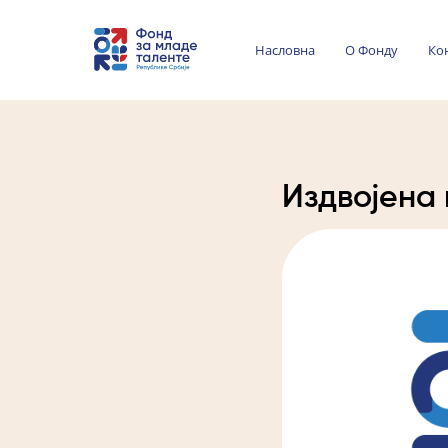
Насловна
О Фонду
Ко
Издвојена 