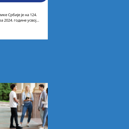
ике Србије је на 124.
а 2024. године усвојио
ата по