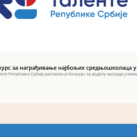
курс за награђивање најбољих средњошколаца у
енте Републике Србије расписао је Конкурс за доделу награда учен