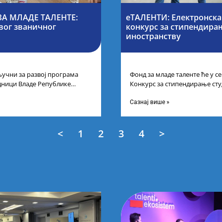
А МЛАДЕ ТАЛЕНТЕ:
еТАЛЕНТИ: Електронска
вог званичног
конкурс за стипендирањ
иностранству
учни за развој програма
Фонд за младе таленте ће у 
дници Владе Републике
Конкурс за стипендирање сту
први пут у оквиру
докторских академских студиј
Сазнај више »
<
1
2
3
4
>