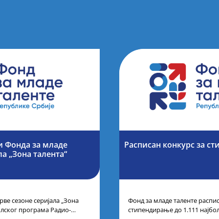
и Фонда за младе
Расписан конкурс за ст
ла „Зона талента“
рве сезоне серијала „Зона
Фонд за младе таленте распис
олског програма Радио-
стипендирање до 1.111 најбо