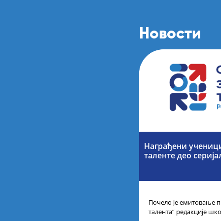
Новости
Награђени учениц
таленте део серија
Почело је емитовање п
талента“ редакције шк