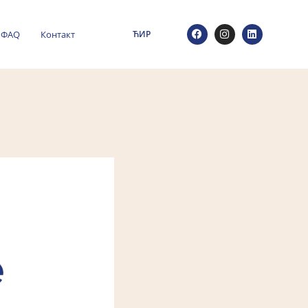
ФАQ
Контакт
ЋИР