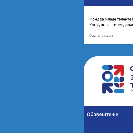
Фонд за младе таленте 
Конкурс за стипендира
другог и трећег степен
Сазнај више »
Обавештење