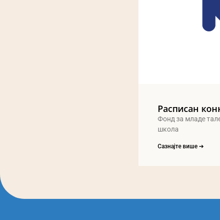
Расписан кон
Фонд за младе тал
школа
Сазнајте више ➔