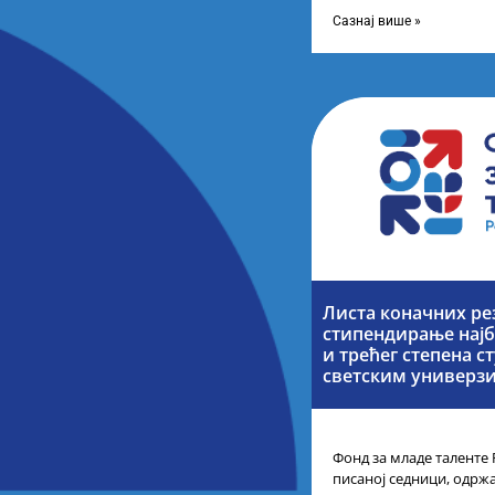
телевизије Србије, свак
каналу
Сазнај више »
Листа коначних ре
стипендирање најб
и трећег степена с
светским универз
Фонд за младе таленте 
писаној седници, одржа