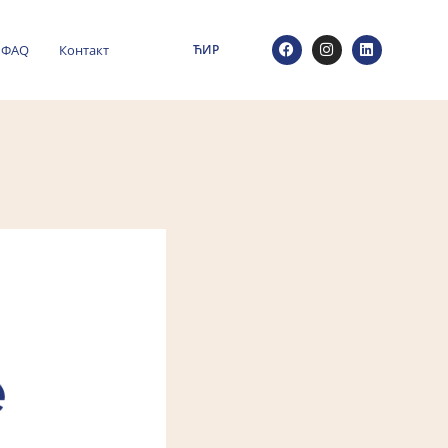
ФАQ
Контакт
ЋИР