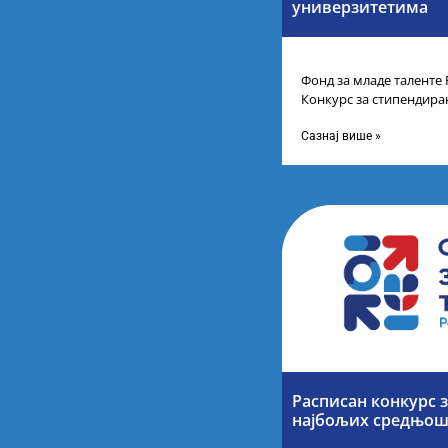
универзитетима
Фонд за младе таленте 
Конкурс за стипендира
другог и трећег степен
Сазнај више »
Расписан конкурс 
најбољих средњош