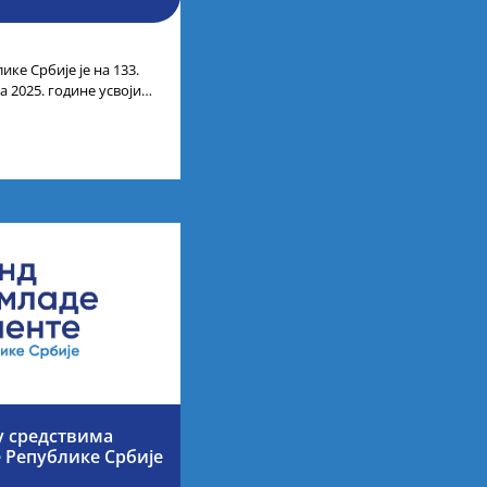
ике Србије је на 133.
 2025. године усвојио
ата по
у средствима
е Републике Србије