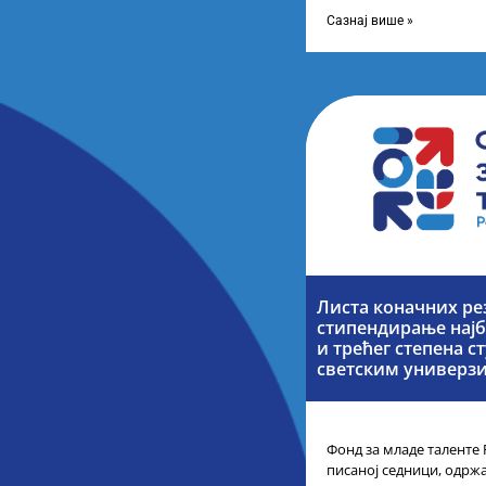
телевизије Србије, свак
каналу
Сазнај више »
Листа коначних ре
стипендирање најб
и трећег степена с
светским универз
Фонд за младе таленте 
писаној седници, одржа