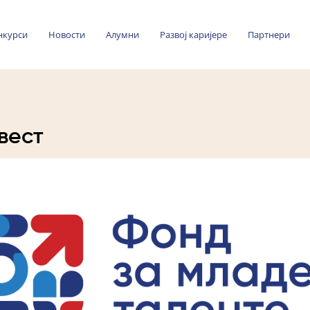
нкурси
Новости
Алумни
Развој каријере
Партнери
вест