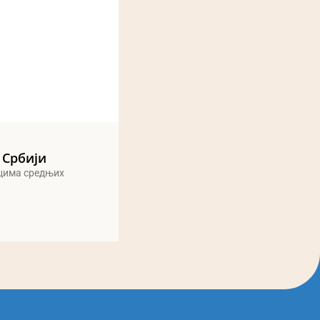
 Србији
ицима средњих