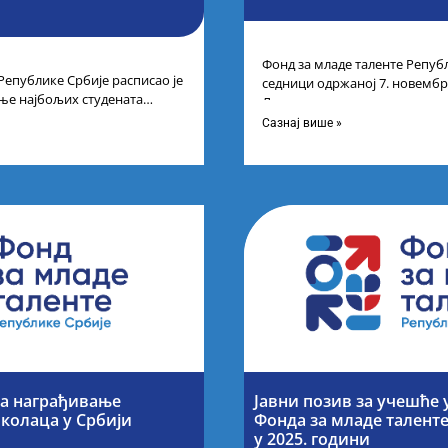
Фонд за младе таленте Републ
Републике Србије расписао је
седници одржаној 7. новембра
ње најбољих студената
Листу прелиминарних резулт
а студија на водећим
Сазнај више »
за награђивање
Јавни позив за учешће 
колаца у Србији
Фонда за младе талент
у 2025. години