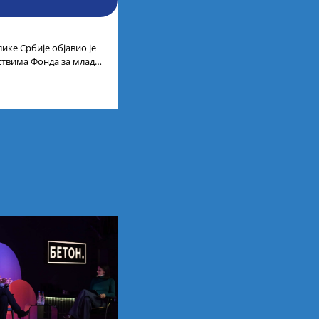
ике Србије објавио је
дствима Фонда за младе