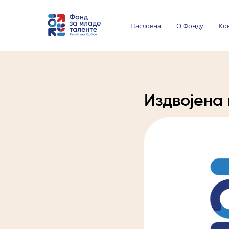
Насловна
О Фонду
Ко
Издвојена 