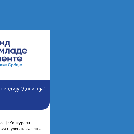
ипендију “Доситеја”
ао је Конкурс за
љих студената завршне