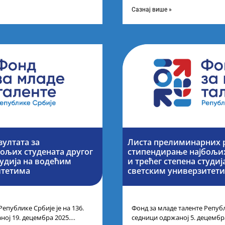
ог петка у 10 часова на
године основних и интегриса
Сазнај више »
зултата за
Листа прелиминарних р
ољих студената другог
стипендирање најбољих
тудија на водећим
и трећег степена студи
итетима
светским универзитет
Републике Србије је на 136.
Фонд за младе таленте Републ
ној 19. децембра 2025.
седници одржаној 5. децембр