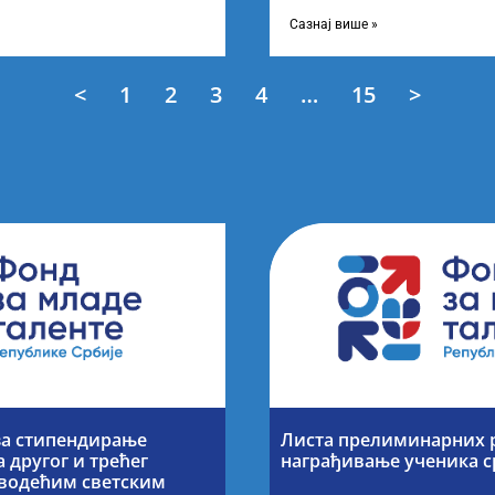
 о Листи
усвојио Листу прелиминарни
Сазнај више »
<
1
2
3
4
…
15
>
за стипендирање
Листа прелиминарних р
 другог и трећег
награђивање ученика 
а водећим светским