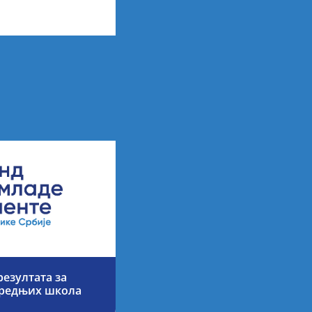
х резултата
езултата за
средњих школа