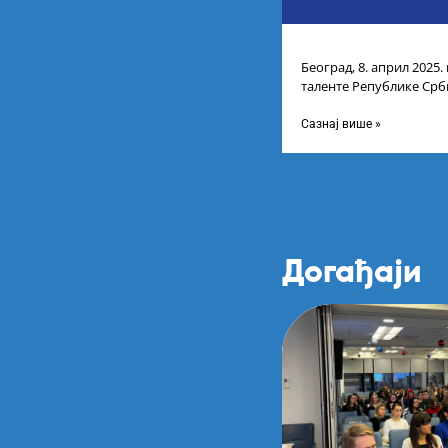
Београд, 8. април 2025.
таленте Републике Срби
доделу награда учени
Сазнај више »
Догађаји