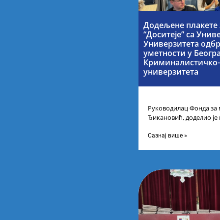
Додељене плакете 
“Доситеје” са Унив
Универзитета одбр
уметности у Беогр
Криминалистичко-
универзитета
Руководилац Фонда за 
Ђикановић, доделио је
стипендије „Доситеја” з
Научно-технолошком 
Сазнај више »