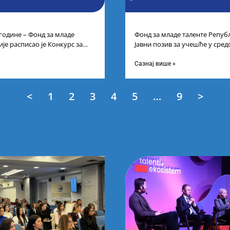
 године – Фонд за младе
Фонд за младе таленте Републ
је расписао је Конкурс за
Јавни позив за учешће у сре
цима средњих
таленте Републике Србије
Сазнај више »
<
1
2
3
4
5
…
9
>