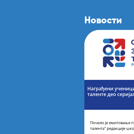
Новости
Награђени учениц
таленте део серија
Почело је емитовање п
талента“ редакције шк