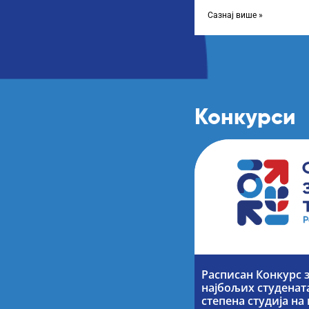
године, усвојио Одлуку
Сазнај више »
Конкурси
Расписан Конкурс 
најбољих студената
степена студија н