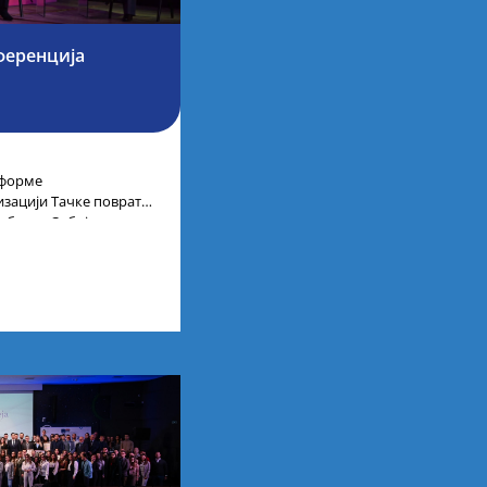
ференција
тформе
низацији Тачке повратка
ублике Србије,