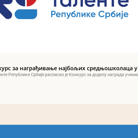
курс за награђивање најбољих средњошколаца у
енте Републике Србије расписао је Конкурс за доделу награда учен