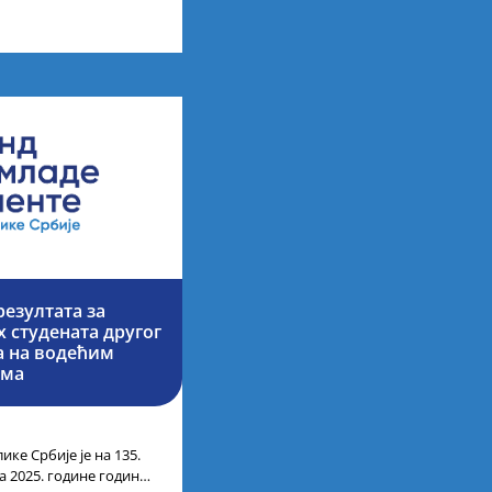
них академских студија
езултата за
 студената другог
ја на водећим
има
ике Србије је на 135.
а 2025. године године