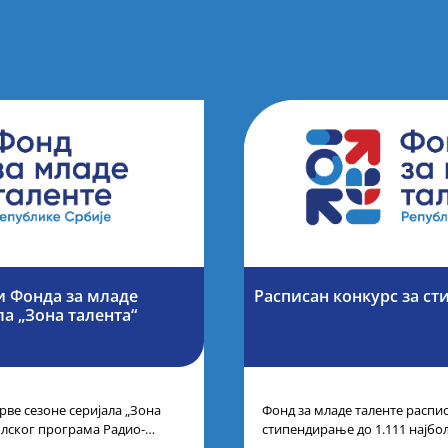
и Фонда за младе
Расписан конкурс за ст
ла „Зона талента“
рве сезоне серијала „Зона
Фонд за младе таленте распис
олског програма Радио-
стипендирање до 1.111 најбо