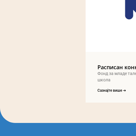
Расписан кон
Фонд за младе тал
школа
Сазнајте више ➔