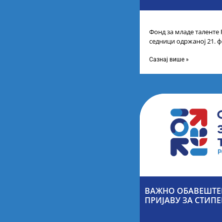
Фонд за младе таленте 
седници одржаној 21. ф
Листу коначних резулт
Сазнај више »
ВАЖНО ОБАВЕШТЕН
ПРИЈАВУ ЗА СТИПЕ