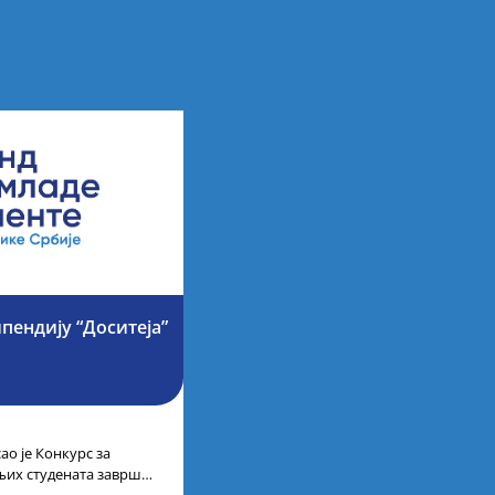
ипендију “Доситеја”
ао је Конкурс за
љих студената завршне