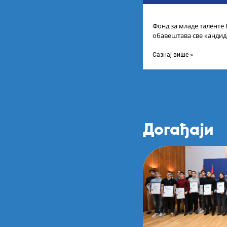
Фонд за младе таленте
обавештава све кандида
пријаву на Конкурс за с
Сазнај више »
Догађаји