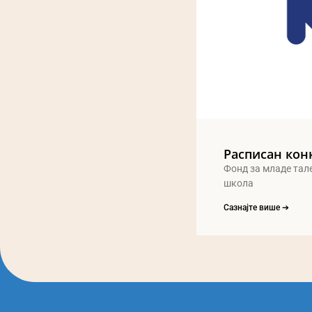
Расписан кон
Фонд за младе тал
школа
Сазнајте више ➔