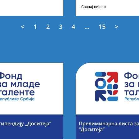
 о Листи
усвојио Листу прелиминарни
Сазнај више »
<
1
2
3
4
…
15
>
типендију „Доситеја“
Прелиминарна листа за
“Доситеја”