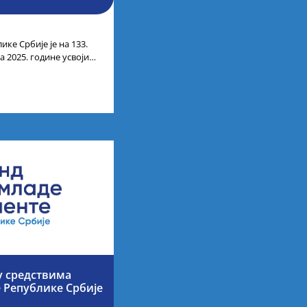
ике Србије је на 133.
 2025. године усвојио
ата по
у средствима
е Републике Србије