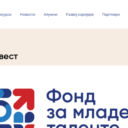
нкурси
Новости
Алумни
Развој каријере
Партнери
вест