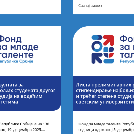
ог петка у 10 часова на
године основних и интегриса
Сазнај више »
зултата за
Листа прелиминарних р
ољих студената другог
стипендирање најбољих
тудија на водећим
и трећег степена студи
итетима
светским универзитет
Републике Србије је на 136.
Фонд за младе таленте Републ
ној 19. децембра 2025.
седници одржаној 5. децембр