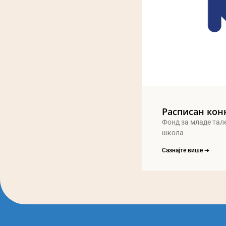
Расписан кон
Фонд за младе тал
школа
Сазнајте више ➔