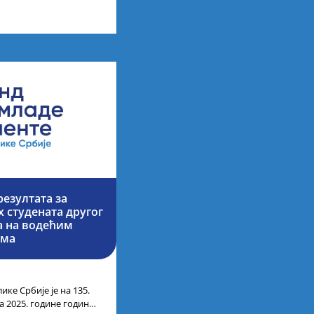
них академских студија
езултата за
 студената другог
ја на водећим
има
ике Србије је на 135.
а 2025. године године