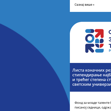
телевизије Србије, свак
каналу
Сазнај више »
Листа коначних ре
стипендирање најб
и трећег степена с
светским универз
Фонд за младе таленте 
писаној седници, одржа