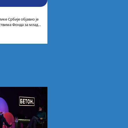
ике Србије објавио је
дствима Фонда за младе