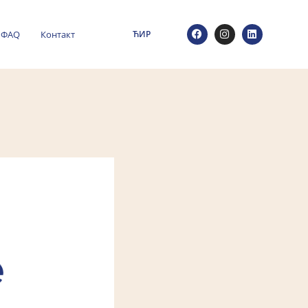
ФАQ
Контакт
ЋИР