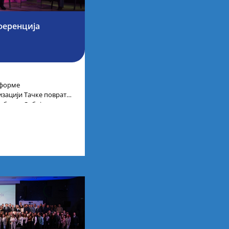
ференција
тформе
низацији Тачке повратка
ублике Србије,