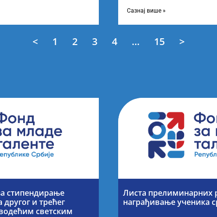
 о Листи
усвојио Листу прелиминарни
Сазнај више »
<
1
2
3
4
…
15
>
за стипендирање
Листа прелиминарних р
 другог и трећег
награђивање ученика 
а водећим светским