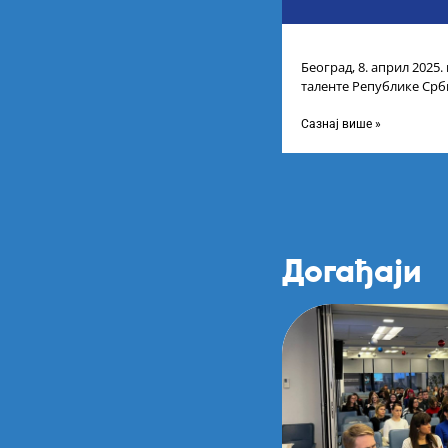
Београд, 8. април 2025.
таленте Републике Срби
доделу награда учени
Сазнај више »
Догађаји