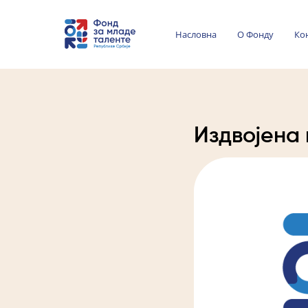
Насловна
О Фонду
Ко
Издвојена 