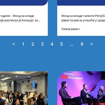
 године – Фонд за младе
Фонд за младе таленте Републ
је расписао је Конкурс за
Јавни позив за учешће у сре
цима средњих
таленте Републике Србије
Сазнај више »
<
1
2
3
4
5
…
9
>