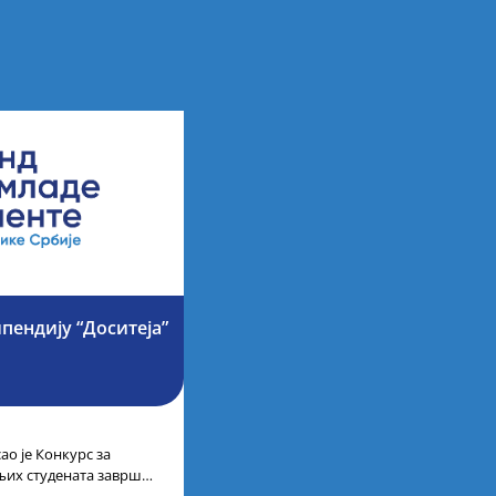
ипендију “Доситеја”
ао је Конкурс за
љих студената завршне