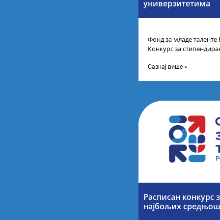
универзитетима
Фонд за младе таленте 
Конкурс за стипендира
другог и трећег степен
Сазнај више »
Расписан конкурс 
најбољих средњош