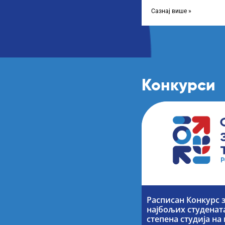
године, усвојио Одлуку
Сазнај више »
Конкурси
Расписан Конкурс 
најбољих студената
степена студија н