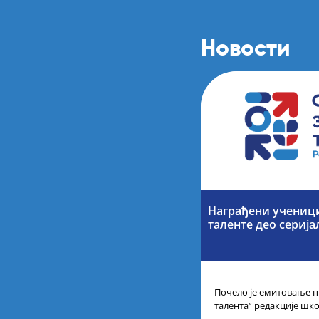
Новости
Награђени учениц
таленте део серија
Почело је емитовање п
талента“ редакције шк