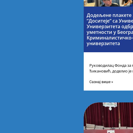
Додељене плакете 
“Доситеје” са Унив
Универзитета одбр
уметности у Беогр
Криминалистичко-
универзитета
Руководилац Фонда за 
Ђикановић, доделио је
стипендије „Доситеја” з
Научно-технолошком 
Сазнај више »