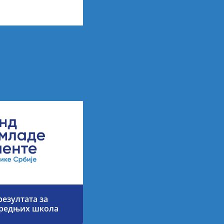
х резултата
езултата за
средњих школа