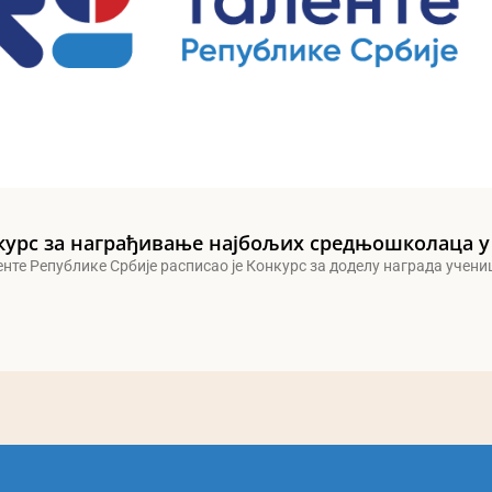
курс за награђивање најбољих средњошколаца у
енте Републике Србије расписао је Конкурс за доделу награда учен