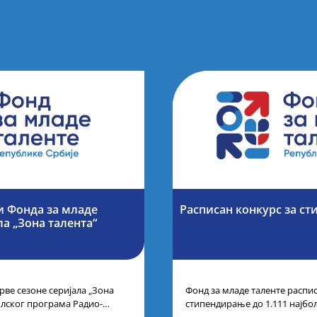
и Фонда за младе
Расписан конкурс за ст
ла „Зона талента“
рве сезоне серијала „Зона
Фонд за младе таленте распис
олског програма Радио-
стипендирање до 1.111 најбо