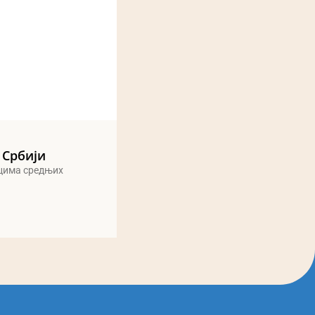
 Србији
ицима средњих