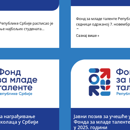
Фонд за младе таленте Републ
Републике Србије расписао је
седници одржаној 7. новембра
ње најбољих студената
Листу прелиминарних резулт
а студија на водећим
Сазнај више »
за награђивање
Јавни позив за учешће 
колаца у Србији
Фонда за младе талент
у 2025. години