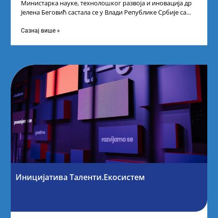
Министарка науке, технолошког развоја и иновација др
Јелена Беговић састала се у Влади Републике Србије са
најбољим студентима из Србије
Сазнај више »
Иницијатива Таленти.Екосистем