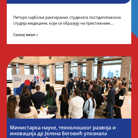
Петоро најбоље рангираних студената постдипломских
студија медицине, који се образују на престижним
факултетима у иностранству, добило је додатне
стипендије од
Сазнај више »
Министарка науке, технолошког развоја и
иновација др Јелена Беговић упознала