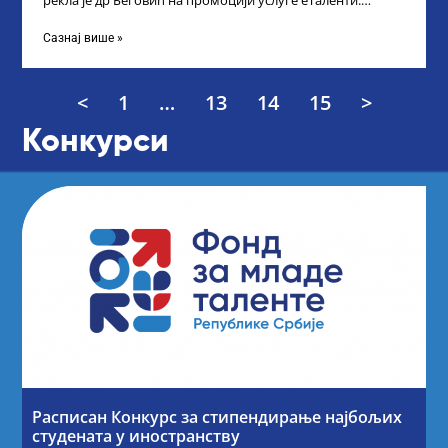
рекла је др Беговић на промоцији услуге еТаленти.
Министарка науке, технолошког развоја
Сазнај више »
<
1
…
13
14
15
>
Конкурси
Расписан Конкурс за стипендирање најбољих
студената у иностранству