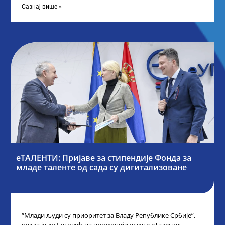
Сазнај више »
еТАЛЕНТИ: Пријаве за стипендије Фонда за
младе таленте од сада су дигитализоване
“Млади људи су приоритет за Владу Републике Србије”,