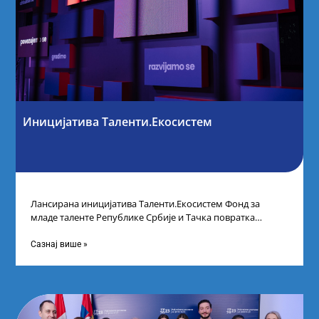
Иницијатива Таленти.Екосистем
Лансирана иницијатива Таленти.Екосистем Фонд за
младе таленте Републике Србије и Тачка повратка
покренули су иницијативу Таленти.Екосистем. На
догађају су се
Сазнај више »