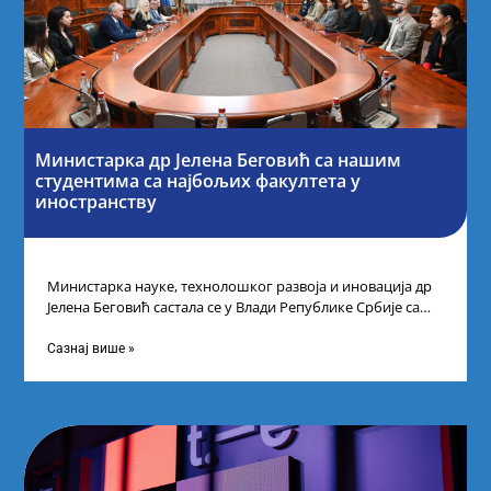
Министарка др Јелена Беговић са нашим
студентима са најбољих факултета у
иностранству
Министарка науке, технолошког развоја и иновација др
Јелена Беговић састала се у Влади Републике Србије са
најбољим студентима из Србије
Сазнај више »