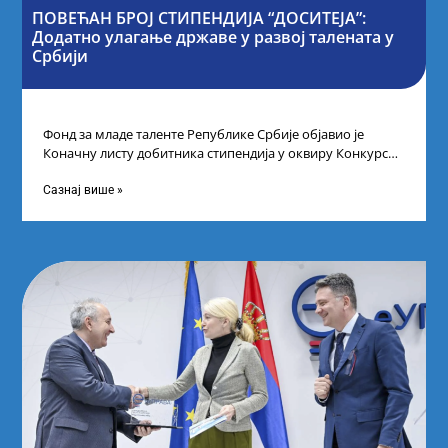
ПОВЕЋАН БРОЈ СТИПЕНДИЈА “ДОСИТЕЈА”:
Додатно улагање државе у развој талената у
Србији
Фонд за младе таленте Републике Србије објавио је
Коначну листу добитника стипендија у оквиру Конкурса
за стипендирање најбољих студената завршне
Сазнај више »