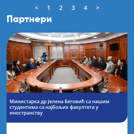
<
1
2
3
4
>
Партнери
Министарка др Јелена Беговић са нашим
студентима са најбољих факултета у
иностранству