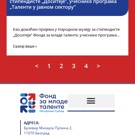
стипендисте „Доситеје“, учеснике програма
„Таленти у јавном сектору“
Као домаћин пријема у Народном музеју за стипендисте
„Доситеје“ Фонда за младе таленте, учеснике програма
„Таленти у јавном сектору“, министарка
Сазнај више »
<
1
2
3
4
>
АДРЕСА:
Булевар Михајла Пупина 2,
11070 Београд