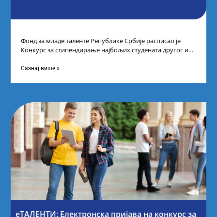
Фонд за младе таленте Републике Србије расписао је
Конкурс за стипендирање најбољих студената другог и
трећег степена студија на водећим
Сазнај више »
еТАЛЕНТИ: Електронска пријава на конкурс за