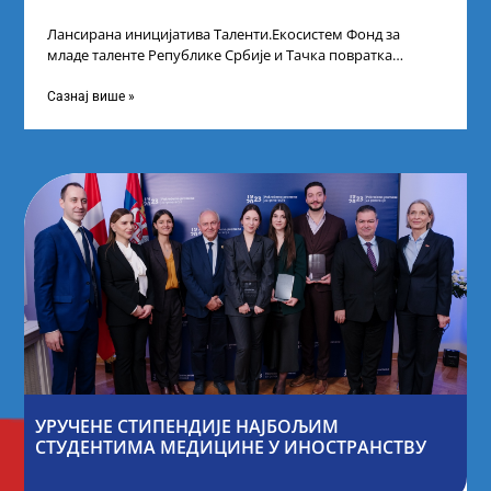
Лансирана иницијатива Таленти.Екосистем Фонд за
младе таленте Републике Србије и Тачка повратка
покренули су иницијативу Таленти.Екосистем. На
догађају су се
Сазнај више »
УРУЧЕНЕ СТИПЕНДИЈЕ НАЈБОЉИМ
СТУДЕНТИМА МЕДИЦИНЕ У ИНОСТРАНСТВУ