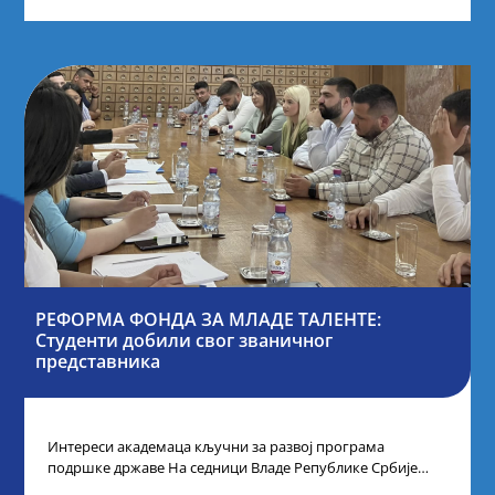
РЕФОРМА ФОНДА ЗА МЛАДЕ ТАЛЕНТЕ:
Студенти добили свог званичног
представника
Интереси академаца кључни за развој програма
подршке државе На седници Владе Републике Србије
одлучено је да први пут у оквиру