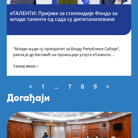
еТАЛЕНТИ: Пријаве за стипендије Фонда за
младе таленте од сада су дигитализоване
“Млади људи су приоритет за Владу Републике Србије”,
рекла је др Беговић на промоцији услуге еТаленти.
Министарка науке, технолошког развоја
Сазнај више »
<
1
…
7
8
9
>
Догађаји