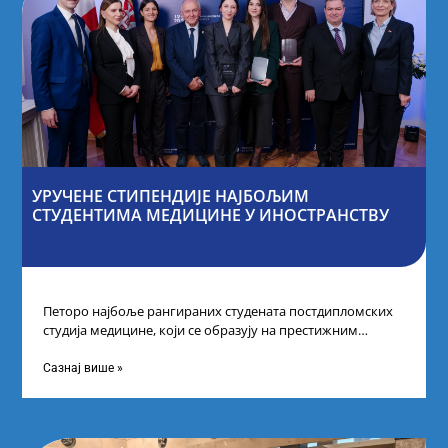
УРУЧЕНЕ СТИПЕНДИЈЕ НАЈБОЉИМ
СТУДЕНТИМА МЕДИЦИНЕ У ИНОСТРАНСТВУ
Петоро најбоље рангираних студената постдипломских
студија медицине, који се образују на престижним
факултетима у иностранству, добило је додатне
стипендије од
Сазнај више »