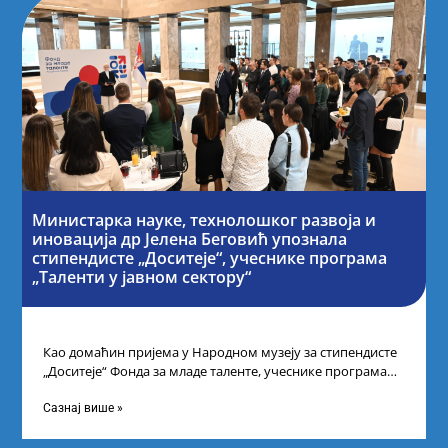
Министарка науке, технолошког развоја и
иновација др Јелена Беговић упознала
стипендисте „Доситеје“, учеснике програма
„Таленти у јавном сектору“
Као домаћин пријема у Народном музеју за стипендисте
„Доситеје“ Фонда за младе таленте, учеснике програма
„Таленти у јавном сектору“, министарка
Сазнај више »