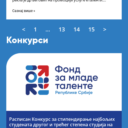
рекла је др Беговић на промоцији услуге еТаленти.
Министарка науке, технолошког развоја
Сазнај више »
<
1
…
13
14
15
>
Конкурси
Расписан Конкурс за стипендирање најбољих
студената другог и трећег степена студија на