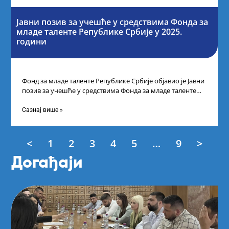
Јавни позив за учешће у средствима Фонда за
младе таленте Републике Србије у 2025.
години
Фонд за младе таленте Републике Србије објавио је Јавни
позив за учешће у средствима Фонда за младе таленте
Републике Србије
Сазнај више »
<
1
2
3
4
5
…
9
>
Догађаји