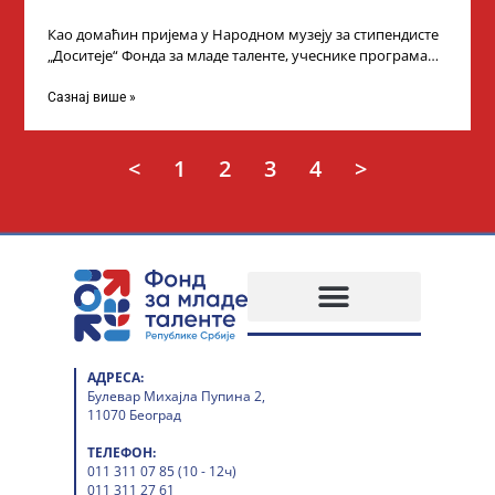
Као домаћин пријема у Народном музеју за стипендисте
„Доситеје“ Фонда за младе таленте, учеснике програма
„Таленти у јавном сектору“, министарка
Сазнај више »
<
1
2
3
4
>
АДРЕСА:
Булевар Михајла Пупина 2,
11070 Београд
ТЕЛЕФОН:
011 311 07 85 (10 - 12ч)
011 311 27 61