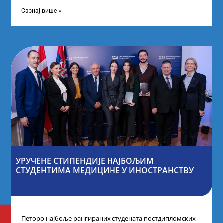
покренули су иницијативу Таленти.Екосистем. На
догађају су се
Сазнај више »
УРУЧЕНЕ СТИПЕНДИЈЕ НАЈБОЉИМ
СТУДЕНТИМА МЕДИЦИНЕ У ИНОСТРАНСТВУ
Петоро најбоље рангираних студената постдипломских