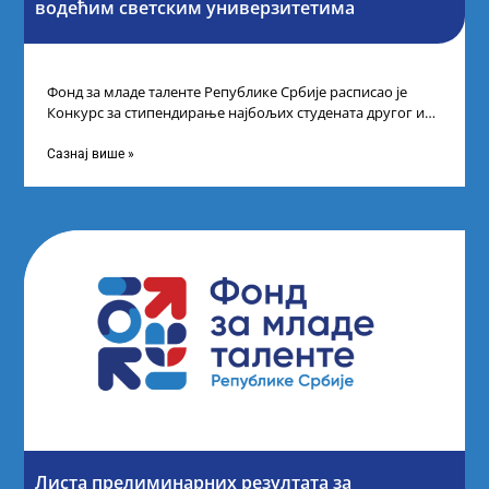
водећим светским универзитетима
Фонд за младе таленте Републике Србије расписао је
Конкурс за стипендирање најбољих студената другог и
трећег степена студија на водећим
Сазнај више »
Листа прелиминарних резултата за