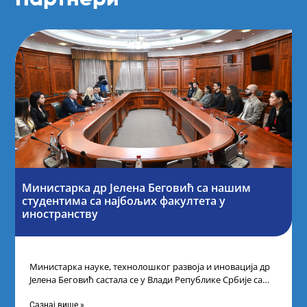
Министарка др Јелена Беговић са нашим
студентима са најбољих факултета у
иностранству
Министарка науке, технолошког развоја и иновација др
Јелена Беговић састала се у Влади Републике Србије са
најбољим студентима из Србије
Сазнај више »