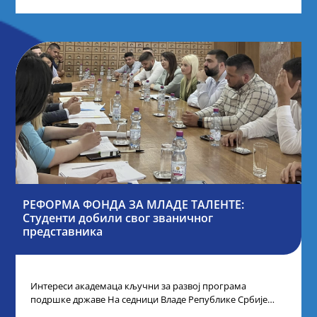
РЕФОРМА ФОНДА ЗА МЛАДЕ ТАЛЕНТЕ:
Студенти добили свог званичног
представника
Интереси академаца кључни за развој програма
подршке државе На седници Владе Републике Србије
одлучено је да први пут у оквиру