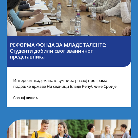
РЕФОРМА ФОНДА ЗА МЛАДЕ ТАЛЕНТЕ:
Студенти добили свог званичног
представника
Интереси академаца кључни за развој програма
подршке државе На седници Владе Републике Србије
одлучено је да први пут у оквиру
Сазнај више »