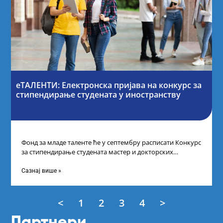
еТАЛЕНТИ: Електронска пријава на конкурс за
стипендирање студената у иностранству
Фонд за младе таленте ће у септембру расписати Конкурс
за стипендирање студената мастер и докторских
академских студија у иностранству, на
Сазнај више »
<
1
2
3
4
>
Партнери