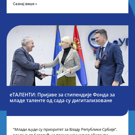
Сазнај више »
еТАЛЕНТИ: Пријаве за стипендије Фонда за
младе таленте од сада су дигитализоване
“Млади људи су приоритет за Владу Републике Србије”,