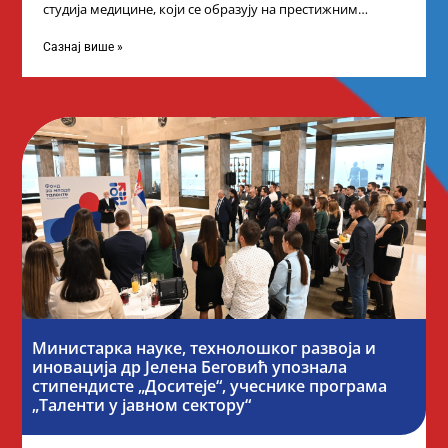
студија медицине, који се образују на престижним
факултетима у иностранству, добило је додатне
стипендије од
Сазнај више »
Министарка науке, технолошког развоја и
иновација др Јелена Беговић упознала
стипендисте „Доситеје“, учеснике програма
„Таленти у јавном сектору“