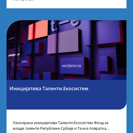
Иницијатива Таленти.Екосистем
Лансирана иницијатива Таленти.Екосистем Фонд за
младе таленте Републике Србије и Тачка повратка