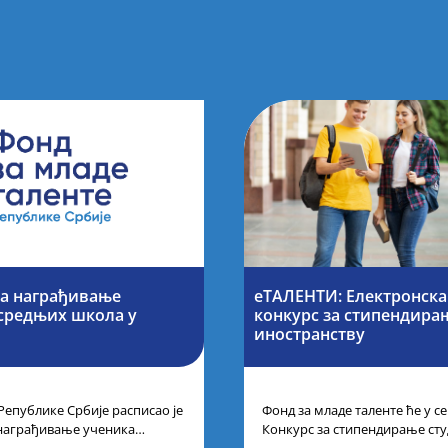
за награђивање
еТАЛЕНТИ: Електронска
средњих школа у
конкурс за стипендирањ
иностранству
Републике Србије расписао је
Фонд за младе таленте ће у 
а награђивање ученика
Конкурс за стипендирање сту