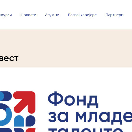
нкурси
Новости
Алумни
Развој каријере
Партнери
вест