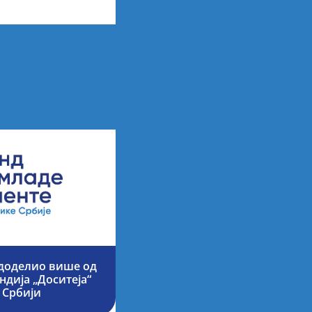
 доделио више од
ндија „Доситеја“
 Србији