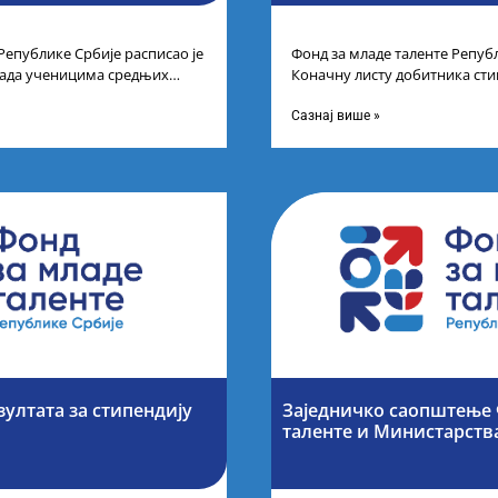
Републике Србије расписао је
Фонд за младе таленте Републ
рада ученицима средњих
Коначну листу добитника сти
спехе на признатим
Конкурса за стипендирање н
завршне
Сазнај више »
зултата за стипендију
Заједничко саопштење 
таленте и Министарств