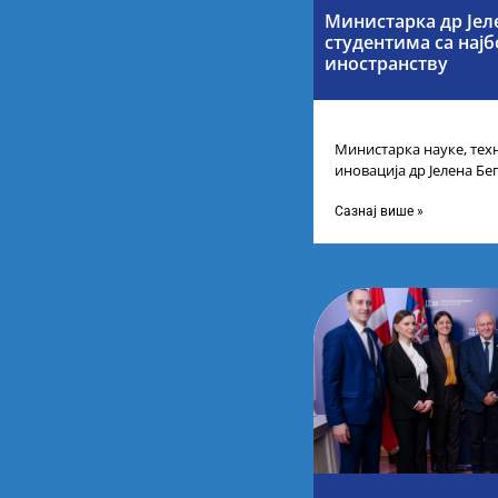
Министарка др Јел
студентима са нај
иностранству
Министарка науке, тех
иновација др Јелена Бег
Републике Србије са н
Сазнај више »