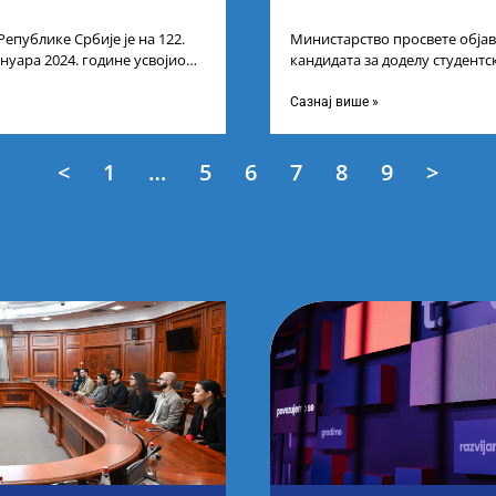
Републике Србије је на 122.
Министарство просвете објав
ануара 2024. године усвојио
кандидата за доделу студентс
ата по
стипендија, као и Коначну ли
Сазнај више »
<
1
…
5
6
7
8
9
>