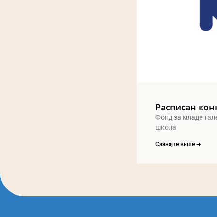
Расписан кон
Фонд за младе тал
школа
Сазнајте више ➔