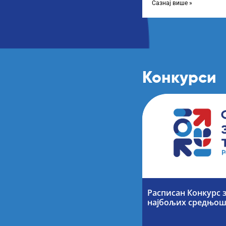
Сазнај више »
Конкурси
Расписан Конкурс 
најбољих средњош