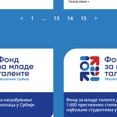
Сазнај више »
<
1
…
13
14
15
>
за награђивање
Фонд за младе таленте
колаца у Србији
1.600 престижних стипе
најбољим студентима у