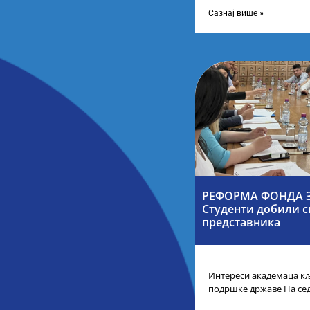
средњих школа за пост
Сазнај више »
РЕФОРМА ФОНДА З
Студенти добили с
представника
Интереси академаца кљ
подршке државе На се
Србије одлучено је да 