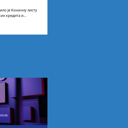
ило је Коначну листу
ких кредита и
сту ученика и студената