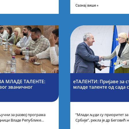
игнуте изузетне
докторских академских студиј
Сазнај више »
А МЛАДЕ ТАЛЕНТЕ:
еТАЛЕНТИ: Пријаве за с
вог званичног
младе таленте од сада 
учни за развој програма
“Млади људи су приоритет за
дници Владе Републике
Србије”, рекла је др Беговић
први пут у оквиру
еТаленти. Министарка науке,