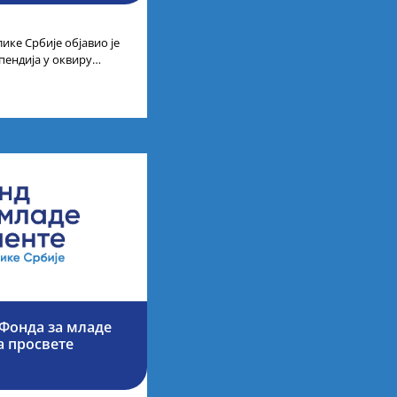
ике Србије објавио је
пендија у оквиру
ајбољих студената
Фонда за младе
а просвете