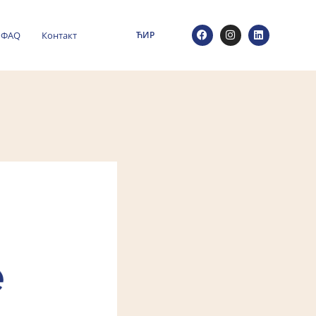
ФАQ
Контакт
ЋИР