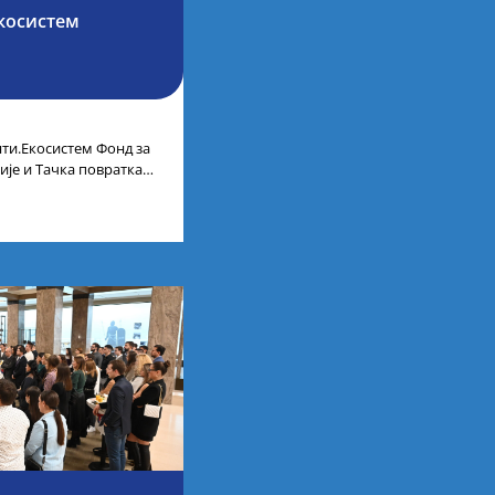
косистем
ти.Екосистем Фонд за
ије и Тачка повратка
ленти.Екосистем. На