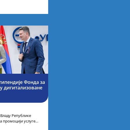
а у иностранству, на
типендије Фонда за
су дигитализоване
 Владу Републике
 на промоцији услуге
 технолошког развоја