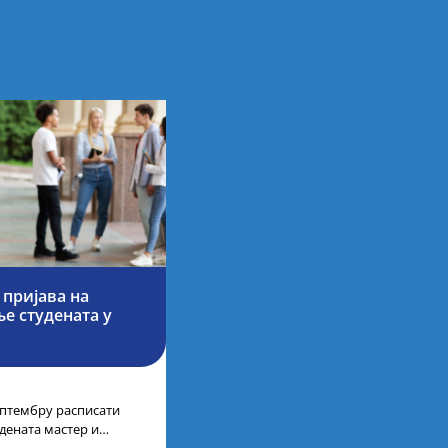
 пријава на
е студената у
септембру расписати
дената мастер и