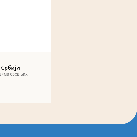
 Србији
ицима средњих