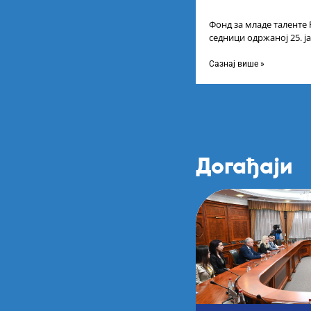
Фонд за младе таленте 
седници одржаној 25. ј
Листу коначних резулт
Сазнај више »
Догађаји