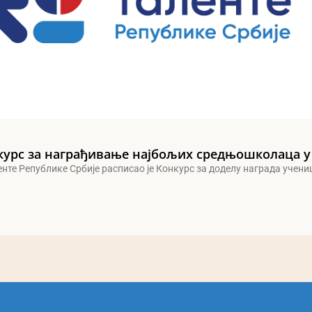
курс за награђивање најбољих средњошколаца у
енте Републике Србије расписао је Конкурс за доделу награда учен