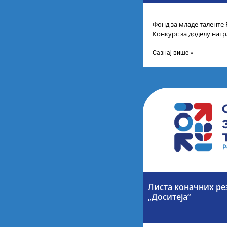
Фонд за младе таленте 
Конкурс за доделу наг
школа за постигнуте у
Сазнај више »
Листа коначних ре
„Доситеја“