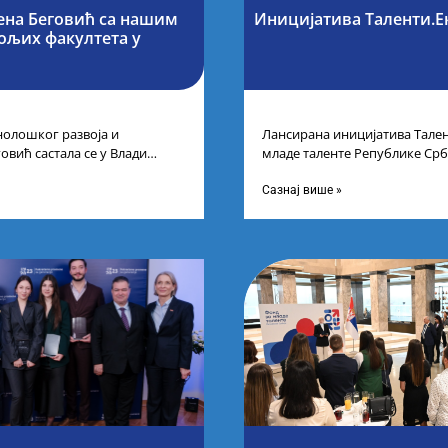
ена Беговић са нашим
Иницијатива Таленти.Е
бољих факултета у
нолошког развоја и
Лансирана иницијатива Тален
овић састала се у Влади
младе таленте Републике Срб
ајбољим студентима из Србије
покренули су иницијативу Та
догађају су се
Сазнај више »