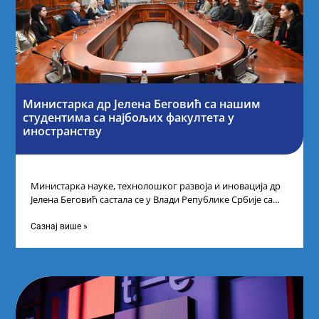
Министарка др Јелена Беговић са нашим
студентима са најбољих факултета у
иностранству
Министарка науке, технолошког развоја и иновација др
Јелена Беговић састала се у Влади Републике Србије са
најбољим студентима из Србије
Сазнај више »