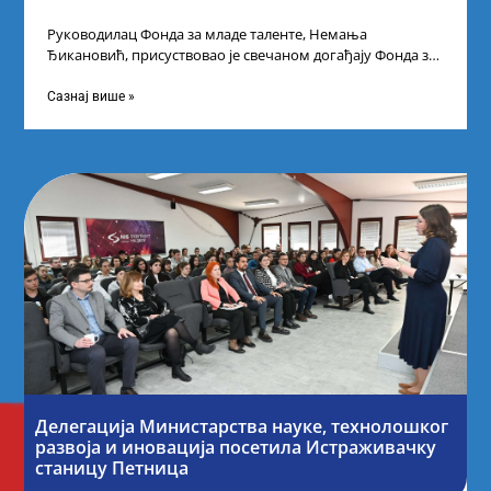
Руководилац Фонда за младе таленте, Немања
Ђикановић, присуствовао је свечаном догађају Фонда за
науку Републике Србије у Дому омладине на
Сазнај више »
Делегација Министарства науке, технолошког
развоја и иновација посетила Истраживачку
станицу Петница