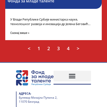
Фонда за младе таленте
У Влади Републике Србије министарка науке,
технолошког развоја и иновација др Јелена Беговић
организовала је пријем за ученике средњошколце који
Сазнај више »
<
1
2
3
4
>
АДРЕСА:
Булевар Михајла Пупина 2,
11070 Београд