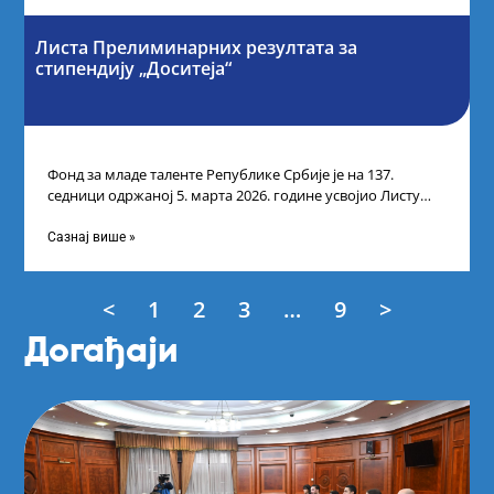
Листа Прелиминарних резултата за
стипендију „Доситеја“
Фонд за младе таленте Републике Србије је на 137.
седници одржаној 5. марта 2026. године усвојио Листу
прелиминарних резултата кандидата
Сазнај више »
<
1
2
3
…
9
>
Догађаји