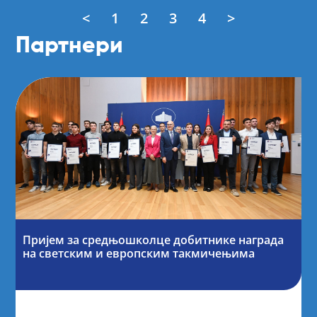
<
1
2
3
4
>
Партнери
Пријем за средњошколце добитнике награда
на светским и европским такмичењима