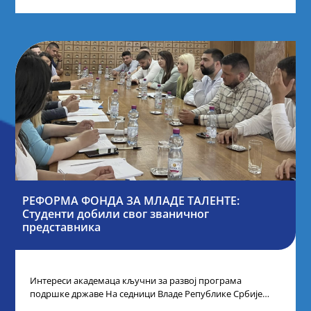
РЕФОРМА ФОНДА ЗА МЛАДЕ ТАЛЕНТЕ:
Студенти добили свог званичног
представника
Интереси академаца кључни за развој програма
подршке државе На седници Владе Републике Србије
одлучено је да први пут у оквиру