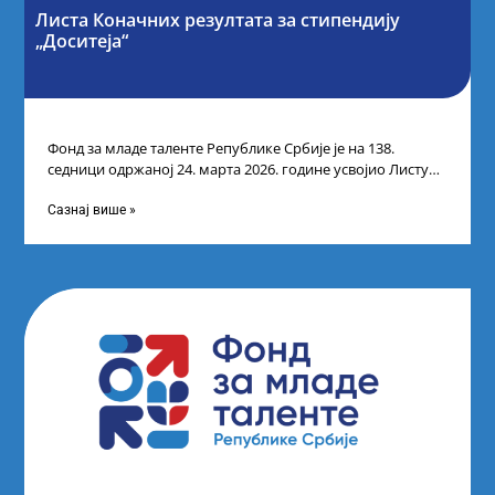
Листа Коначних резултата за стипендију
„Доситеја“
Фонд за младе таленте Републике Србије је на 138.
седници одржаној 24. марта 2026. године усвојио Листу
коначних резултата по
Сазнај више »