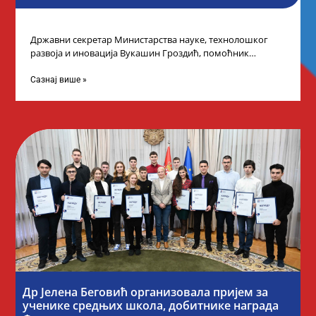
Државни секретар Министарства науке, технолошког
развоја и иновација Вукашин Гроздић, помоћник
министра др Марина Соковић и представници Центра за
промоцију
Сазнај више »
Др Јелена Беговић организовала пријем за
ученике средњих школа, добитнике награда