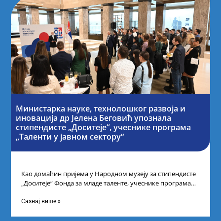
Министарка науке, технолошког развоја и
иновација др Јелена Беговић упознала
стипендисте „Доситеје“, учеснике програма
„Таленти у јавном сектору“
Као домаћин пријема у Народном музеју за стипендисте
„Доситеје“ Фонда за младе таленте, учеснике програма
„Таленти у јавном сектору“, министарка
Сазнај више »