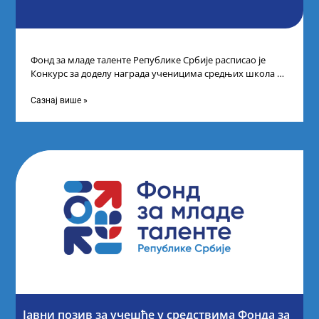
Фонд за младе таленте Републике Србије расписао је
Конкурс за доделу награда ученицима средњих школа за
постигнуте успехе на признатим
Сазнај више »
Јавни позив за учешће у средствима Фонда за