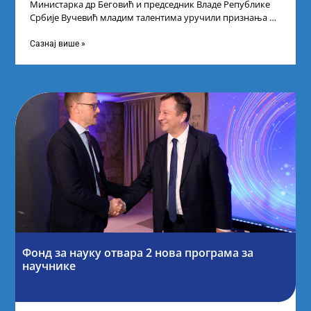
Министарка др Беговић и председник Владе Републике
Србије Вучевић младим талентима уручили признања У
Палати Србија уприличен је пријем за
Сазнај више »
Фонд за науку отвара 2 нова програма за
научнике