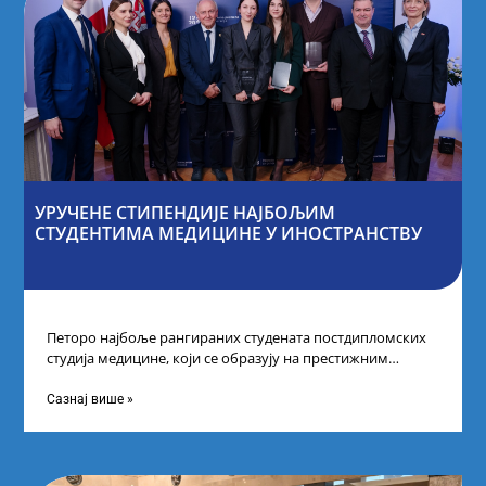
УРУЧЕНЕ СТИПЕНДИЈЕ НАЈБОЉИМ
СТУДЕНТИМА МЕДИЦИНЕ У ИНОСТРАНСТВУ
Петоро најбоље рангираних студената постдипломских
студија медицине, који се образују на престижним
факултетима у иностранству, добило је додатне
стипендије од
Сазнај више »