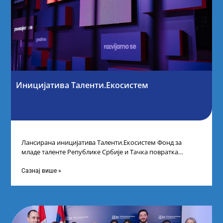
Иницијатива Таленти.Екосистем
Лансирана иницијатива Таленти.Екосистем Фонд за
младе таленте Републике Србије и Тачка повратка
покренули су иницијативу Таленти.Екосистем. На
догађају су се
Сазнај више »