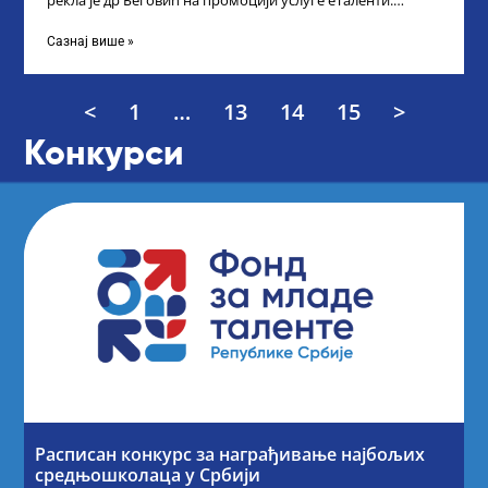
рекла је др Беговић на промоцији услуге еТаленти.
Министарка науке, технолошког развоја
Сазнај више »
<
1
…
13
14
15
>
Конкурси
Расписан конкурс за награђивање најбољих
средњошколаца у Србији