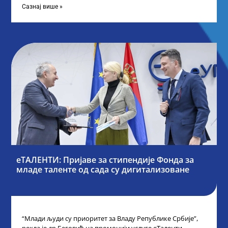
Сазнај више »
еТАЛЕНТИ: Пријаве за стипендије Фонда за
младе таленте од сада су дигитализоване
“Млади људи су приоритет за Владу Републике Србије”,