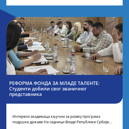
РЕФОРМА ФОНДА ЗА МЛАДЕ ТАЛЕНТЕ:
Студенти добили свог званичног
представника
Интереси академаца кључни за развој програма
подршке државе На седници Владе Републике Србије
одлучено је да први пут у оквиру