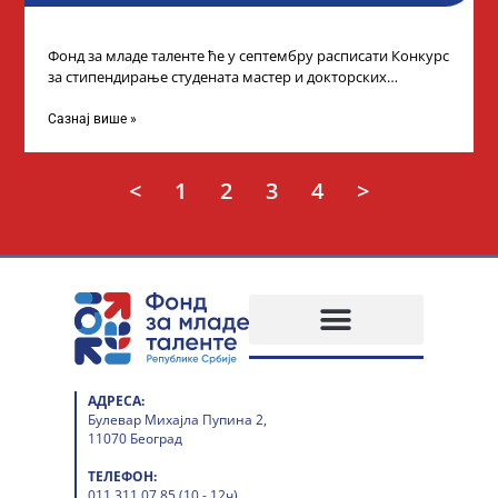
Фонд за младе таленте ће у септембру расписати Конкурс
за стипендирање студената мастер и докторских
академских студија у иностранству, на
Сазнај више »
<
1
2
3
4
>
АДРЕСА:
Булевар Михајла Пупина 2,
11070 Београд
ТЕЛЕФОН:
011 311 07 85 (10 - 12ч)