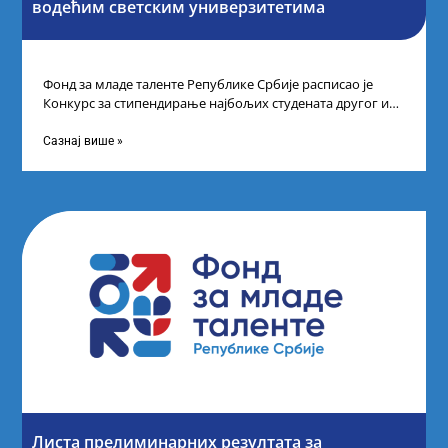
водећим светским универзитетима
Фонд за младе таленте Републике Србије расписао је
Конкурс за стипендирање најбољих студената другог и
трећег степена студија на водећим
Сазнај више »
Листа прелиминарних резултата за