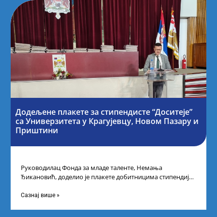
Додељене плакете за стипендисте “Доситеје”
са Универзитета у Крагујевцу, Новом Пазару и
Приштини
Руководилац Фонда за младе таленте, Немања
Ђикановић, доделио је плакете добитницима стипендије
„Доситеја” за школску 2023/24. годину у Градској кући
Сазнај више »