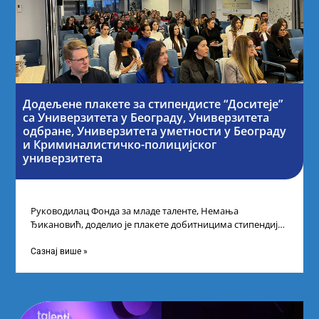
Додељене плакете за стипендисте “Доситеје”
са Универзитета у Београду, Универзитета
одбране, Универзитета уметности у Београду
и Криминалистичко-полицијског
универзитета
Руководилац Фонда за младе таленте, Немања
Ђикановић, доделио је плакете добитницима стипендије
„Доситеја” за школску 2023/24. годину у Научно-
технолошком парку
Сазнај више »