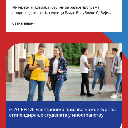
Интереси академаца кључни за развој програма
подршке државе На седници Владе Републике Србије
одлучено је да први пут у оквиру
Сазнај више »
еТАЛЕНТИ: Електронска пријава на конкурс за
стипендирање студената у иностранству