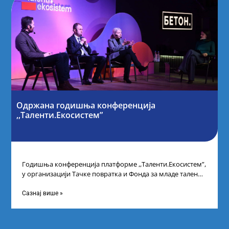
Одржана годишња конференција
,,Таленти.Екосистем”
Годишња конференција платформе ,,Таленти.Екосистем”,
у организацији Тачке повратка и Фонда за младе таленте
Републике Србије, одржана је у Београду. Овом
Сазнај више »