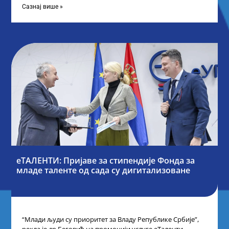
Сазнај више »
еТАЛЕНТИ: Пријаве за стипендије Фонда за
младе таленте од сада су дигитализоване
“Млади људи су приоритет за Владу Републике Србије”,