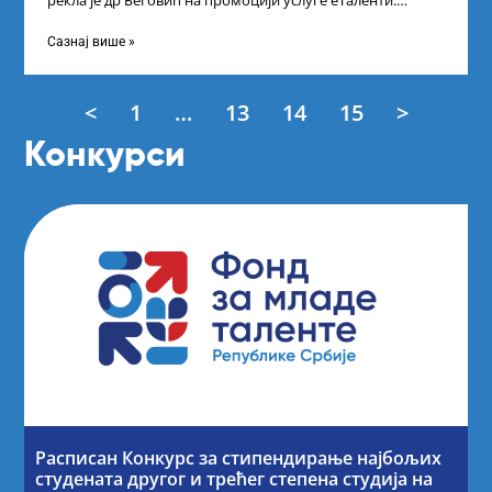
рекла је др Беговић на промоцији услуге еТаленти.
Министарка науке, технолошког развоја
Сазнај више »
<
1
…
13
14
15
>
Конкурси
Расписан Конкурс за стипендирање најбољих
студената другог и трећег степена студија на