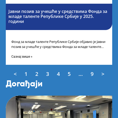
Јавни позив за учешће у средствима Фонда за
младе таленте Републике Србије у 2025.
години
Фонд за младе таленте Републике Србије објавио је Јавни
позив за учешће у средствима Фонда за младе таленте
Републике Србије
Сазнај више »
<
1
2
3
4
5
…
9
>
Догађаји