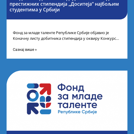
престижних стипендија „Доситеја“ најбољим
студентима у Србији
Фонд за младе таленте Републике Србије објавио је
Коначну листу добитника стипендија у оквиру Конкурса
за стипендирање најбољих студената завршне
Сазнај више »