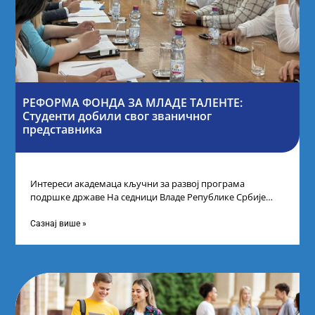
РЕФОРМА ФОНДА ЗА МЛАДЕ ТАЛЕНТЕ:
Студенти добили свог званичног
представника
Интереси академаца кључни за развој програма
подршке државе На седници Владе Републике Србије
одлучено је да први пут у оквиру
Сазнај више »