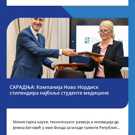
САРАДЊА: Компанија Ново Нордиск
стипендира најбоље студенте медицине
Министарка науке, технолошког развоја и иновација др
Јелена Беговић у име Фонда за младе таленте Републике
Србије потписала је са