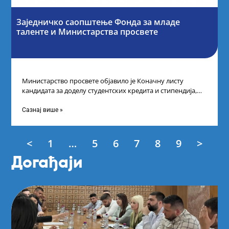
Заједничко саопштење Фонда за младе
таленте и Министарства просвете
Министарство просвете објавило је Коначну листу
кандидата за доделу студентских кредита и стипендија,
као и Коначну листу ученика и студената
Сазнај више »
<
1
…
5
6
7
8
9
>
Догађаји