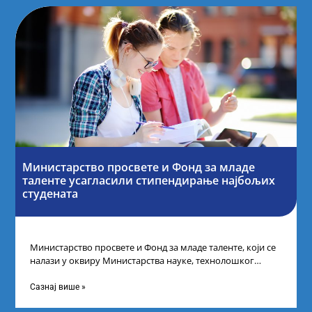
Министарство просвете и Фонд за младе
таленте усагласили стипендирање најбољих
студената
Министарство просвете и Фонд за младе таленте, који се
налази у оквиру Министарства науке, технолошког
развоја и иновација, усагласили су
Сазнај више »