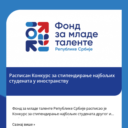
Расписан Конкурс за стипендирање најбољих
студената y иностранству
Фонд за младе таленте Републике Србије расписао је
Конкурс за стипендирање најбољих студената другог и
трећег степена студија на водећим
Сазнај више »