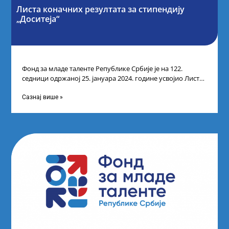
Листа коначних резултата за стипендију
„Доситеја“
Фонд за младе таленте Републике Србије је на 122.
седници одржаној 25. јануара 2024. године усвојио Листу
коначних резултата по
Сазнај више »