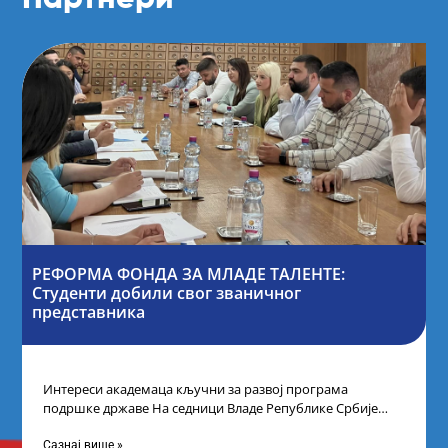
РЕФОРМА ФОНДА ЗА МЛАДЕ ТАЛЕНТЕ:
Студенти добили свог званичног
представника
Интереси академаца кључни за развој програма
подршке државе На седници Владе Републике Србије
одлучено је да први пут у оквиру
Сазнај више »