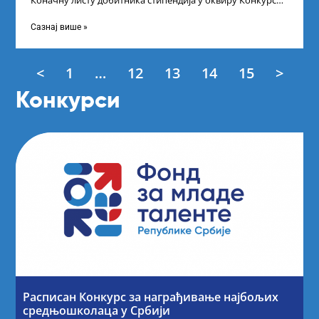
Коначну листу добитника стипендија у оквиру Конкурса
за стипендирање најбољих студената завршне
Сазнај више »
<
1
…
12
13
14
15
>
Конкурси
Расписан Конкурс за награђивање најбољих
средњошколаца у Србији