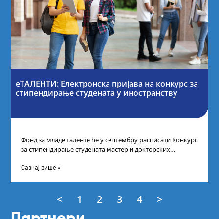
еТАЛЕНТИ: Електронска пријава на конкурс за
стипендирање студената у иностранству
Фонд за младе таленте ће у септембру расписати Конкурс
за стипендирање студената мастер и докторских
академских студија у иностранству, на
Сазнај више »
<
1
2
3
4
>
Партнери