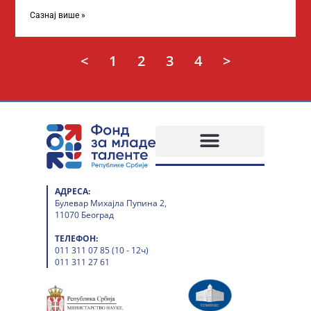
академских студија у иностранству, на
Сазнај више »
<
1
2
3
4
>
АДРЕСА:
Булевар Михајла Пупина 2,
11070 Београд
ТЕЛЕФОН:
011 311 07 85 (10 - 12ч)
011 311 27 61