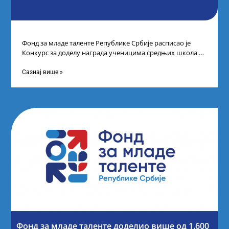
Фонд за младе таленте Републике Србије расписао је
Конкурс за доделу награда ученицима средњих школа за
постигнуте успехе на признатим
Сазнај више »
Фонд за младе таленте доделио више од 1.600