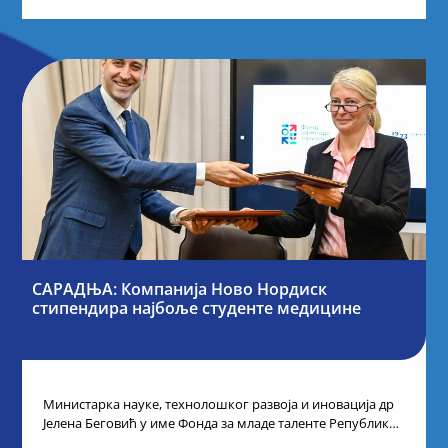
САРАДЊА: Компанија Ново Нордиск
стипендира најбоље студенте медицине
Министарка науке, технолошког развоја и иновација др
Јелена Беговић у име Фонда за младе таленте Републике
Србије потписала је са