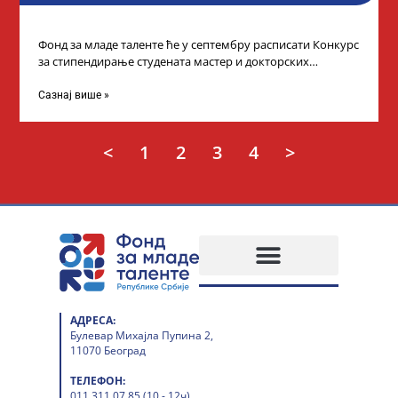
Фонд за младе таленте ће у септембру расписати Конкурс
за стипендирање студената мастер и докторских
академских студија у иностранству, на
Сазнај више »
<
1
2
3
4
>
АДРЕСА:
Булевар Михајла Пупина 2,
11070 Београд
ТЕЛЕФОН:
011 311 07 85 (10 - 12ч)