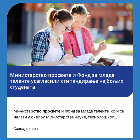
Министарство просвете и Фонд за младе
таленте усагласили стипендирање најбољих
студената
Министарство просвете и Фонд за младе таленте, који се
налази у оквиру Министарства науке, технолошког
развоја и иновација, усагласили су
Сазнај више »