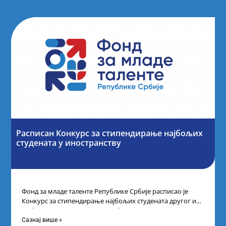
Расписан Конкурс за стипендирање најбољих
студената y иностранству
Фонд за младе таленте Републике Србије расписао је
Конкурс за стипендирање најбољих студената другог и
трећег степена студија на водећим
Сазнај више »