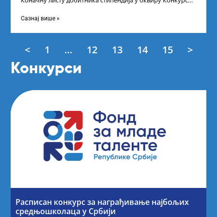
Коначну листу добитника стипендија у оквиру Конкурса
за стипендирање најбољих студената завршне
Сазнај више »
<
1
…
12
13
14
15
>
Конкурси
Расписан конкурс за награђивање најбољих
средњошколаца у Србији