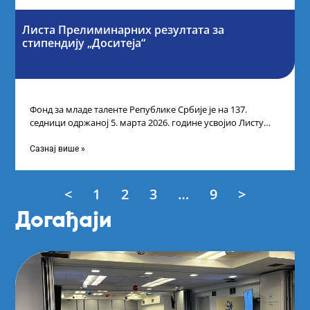
Листа Прелиминарних резултата за
стипендију „Доситеја“
Фонд за младе таленте Републике Србије је на 137.
седници одржаној 5. марта 2026. године усвојио Листу
прелиминарних резултата кандидата
Сазнај више »
<
1
2
3
…
9
>
Догађаји