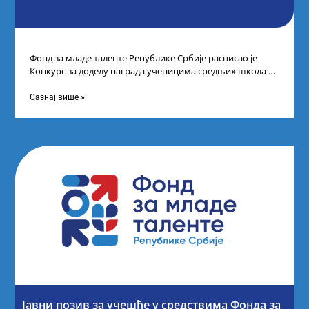
Фонд за младе таленте Републике Србије расписао је
Конкурс за доделу награда ученицима средњих школа за
постигнуте успехе на признатим
Сазнај више »
Јавни позив за учешће у средствима Фонда за