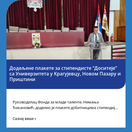
Додељене плакете за стипендисте “Доситеје”
са Универзитета у Крагујевцу, Новом Пазару и
Приштини
Руководилац Фонда за младе таленте, Немања
Ђикановић, доделио је плакете добитницима стипендије
„Доситеја” за школску 2023/24. годину у Градској кући
Сазнај више »