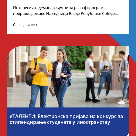
Интереси академаца кључни за развој програма
подршке државе На седници Владе Републике Србије
одлучено је да први пут у оквиру
Сазнај више »
еТАЛЕНТИ: Електронска пријава на конкурс за
стипендирање студената у иностранству