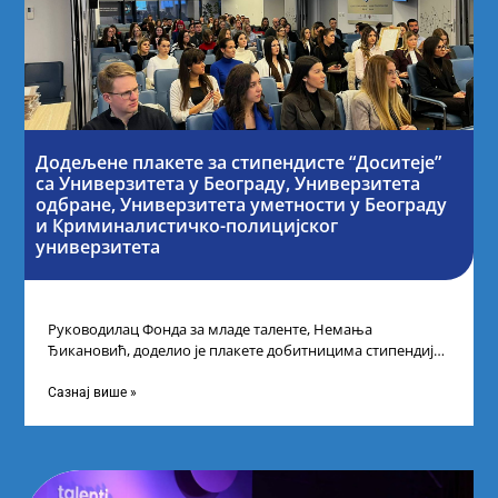
Додељене плакете за стипендисте “Доситеје”
са Универзитета у Београду, Универзитета
одбране, Универзитета уметности у Београду
и Криминалистичко-полицијског
универзитета
Руководилац Фонда за младе таленте, Немања
Ђикановић, доделио је плакете добитницима стипендије
„Доситеја” за школску 2023/24. годину у Научно-
технолошком парку
Сазнај више »