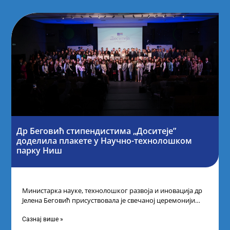
Др Беговић стипендистима „Доситеје”
доделила плакете у Научно-технолошком
парку Ниш
Министарка науке, технолошког развоја и иновација др
Јелена Беговић присуствовала је свечаној церемонији
доделе плакета овогодишњим добитницима стипендије
„Доситеја” Фонда
Сазнај више »