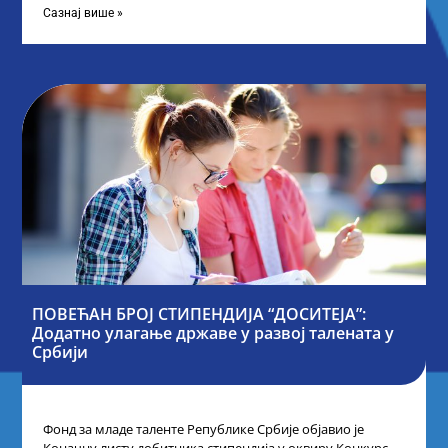
Сазнај више »
ПОВЕЋАН БРОЈ СТИПЕНДИЈА “ДОСИТЕЈА”:
Додатно улагање државе у развој талената у
Србији
Фонд за младе таленте Републике Србије објавио је