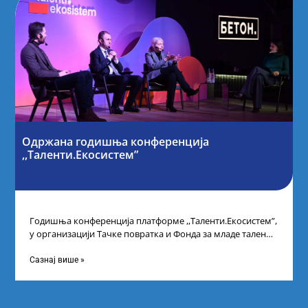
Одржана годишња конференција
,,Таленти.Екосистем”
Годишња конференција платформе ,,Таленти.Екосистем”,
у организацији Тачке повратка и Фонда за младе таленте
Републике Србије, одржана је у Београду. Овом
Сазнај више »