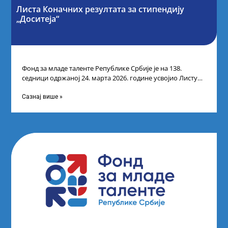
Листа Коначних резултата за стипендију
„Доситеја“
Фонд за младе таленте Републике Србије је на 138.
седници одржаној 24. марта 2026. године усвојио Листу
коначних резултата по
Сазнај више »