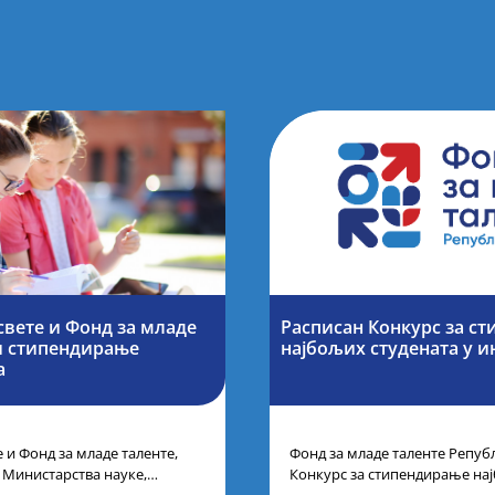
вете и Фонд за младе
Расписан Конкурс за с
и стипендирање
најбољих студената y и
а
 и Фонд за младе таленте,
Фонд за младе таленте Републ
у Министарства науке,
Конкурс за стипендирање на