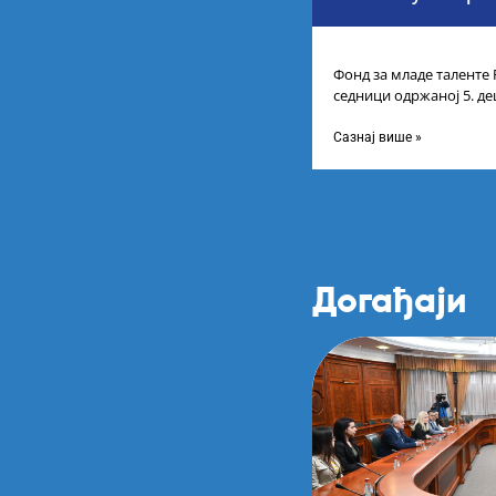
Фонд за младе таленте 
седници одржаној 5. де
усвојио Листу прелими
Сазнај више »
Догађаји