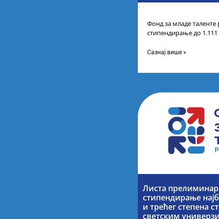
Фонд за младе таленте 
стипендирање до 1.111
године основних и инт
Сазнај више »
Листа прелиминарн
стипендирање најб
и трећег степена с
светским универз