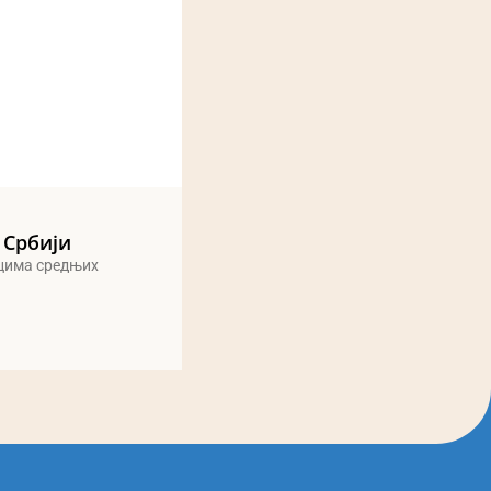
 Србији
ицима средњих