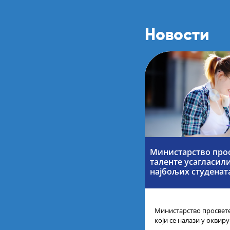
Новости
Министарство прос
таленте усагласил
најбољих студенат
Министарство просвете
који се налази у оквир