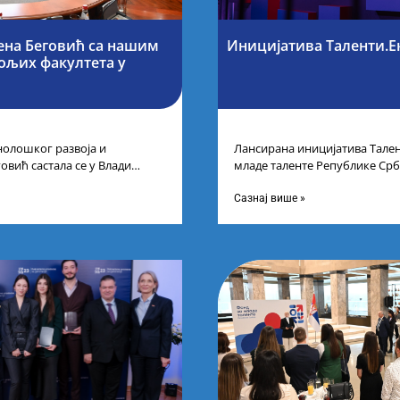
ена Беговић са нашим
Иницијатива Таленти.Е
бољих факултета у
нолошког развоја и
Лансирана иницијатива Тален
овић састала се у Влади
младе таленте Републике Срб
ајбољим студентима из Србије
покренули су иницијативу Та
догађају су се
Сазнај више »