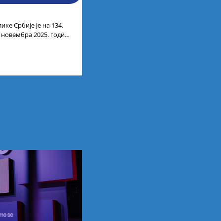
ике Србије је на 134.
. новембра 2025. године
лтата