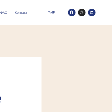
ФАQ
Контакт
ЋИР