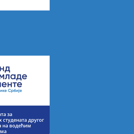
та за
 студената другог
ја на водећим
има