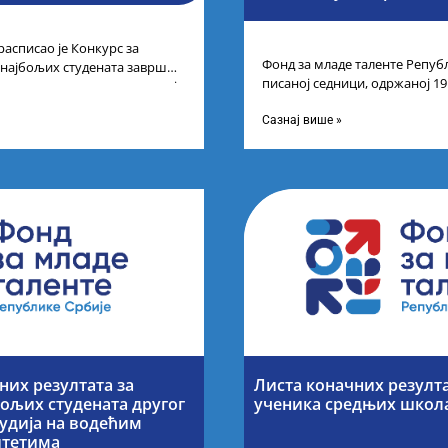
расписао је Конкурс за
Фонд за младе таленте Републ
 најбољих студената завршне
писаној седници, одржаној 19
егрисаних академских студија
године, усвојио Одлуку о Лис
Сазнај више »
их резултата за
Листа коначних резулт
ољих студената другог
ученика средњих школ
тудија на водећим
итетима