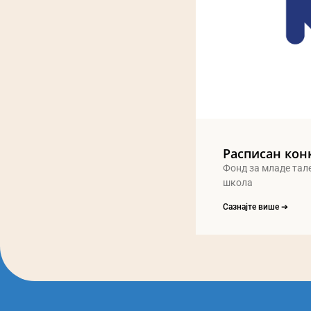
Расписан кон
Фонд за младе тал
школа
Сазнајте више ➔