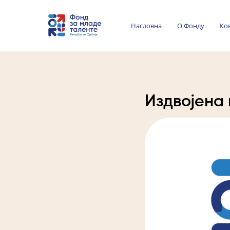
Насловна
О Фонду
Ко
Издвојена 