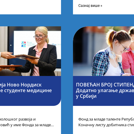
иновација, усагласили су
другог и трећег степена студ
Сазнај више »
ја Ново Нордиск
ПОВЕЋАН БРОЈ СТИПЕНД
е студенте медицине
Додатно улагање државе
у Србији
нолошког развоја и
Фонд за младе таленте Републ
говић у име Фонда за младе
Коначну листу добитника сти
је потписала је са
Конкурса за стипендирање н