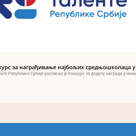
курс за награђивање најбољих средњошколаца у
енте Републике Србије расписао је Конкурс за доделу награда учен