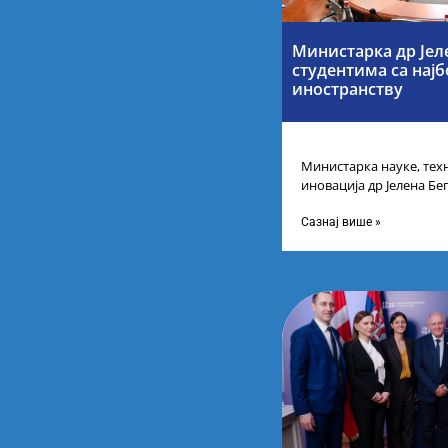
Министарка др Јел
студентима са нај
иностранству
Министарка науке, тех
иновација др Јелена Бег
Републике Србије са н
Сазнај више »