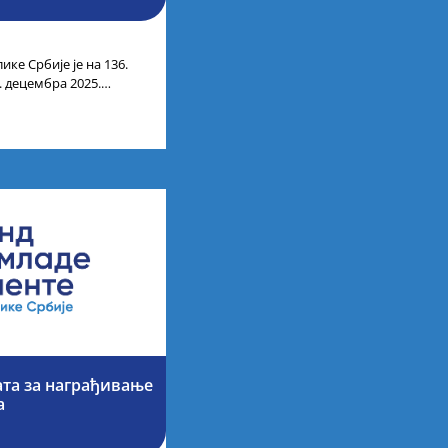
ике Србије је на 136.
. децембра 2025.
ти
ата за награђивање
а