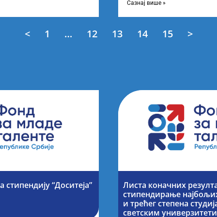
завршне
Сазнај више »
<
1
…
12
13
14
15
>
а стипендију “Доситеја”
Листа коначних резулта
стипендирање најбољих
и трећег степена студи
светским универзитет