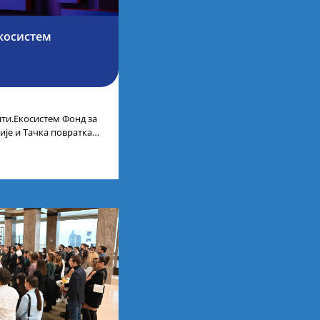
косистем
ти.Екосистем Фонд за
ије и Тачка повратка
ленти.Екосистем. На