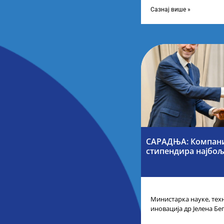
технолошког развоја и 
Сазнај више »
САРАДЊА: Компани
стипендира најбољ
Министарка науке, тех
иновација др Јелена Бе
таленте Републике Срби