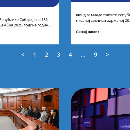
Фонд за младе таленте Републ
Републике Србије је на 135.
писаној седници одржаној 28
цембра 2025. године године
усвојио Листу коначних резу
нарних резултата
Сазнај више »
<
1
2
3
4
…
9
>