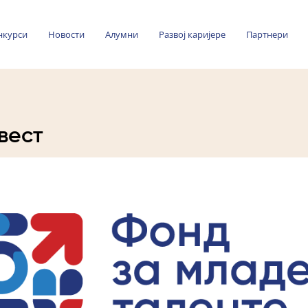
нкурси
Новости
Алумни
Развој каријере
Партнери
вест