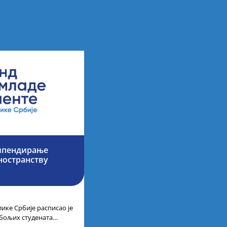
типендирање
ностранству
ике Србије расписао је
јбољих студената