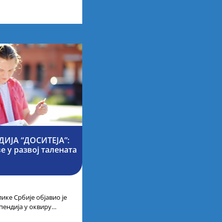
ија на водећим
ИЈА “ДОСИТЕЈА”:
 у развој талената
ике Србије објавио је
пендија у оквиру
ајбољих студената