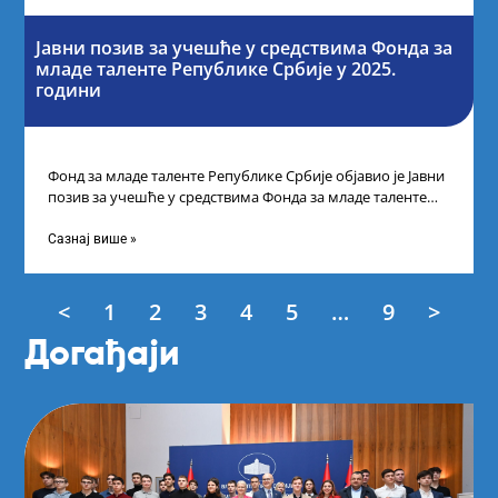
Јавни позив за учешће у средствима Фонда за
младе таленте Републике Србије у 2025.
години
Фонд за младе таленте Републике Србије објавио је Јавни
позив за учешће у средствима Фонда за младе таленте
Републике Србије
Сазнај више »
<
1
2
3
4
5
…
9
>
Догађаји