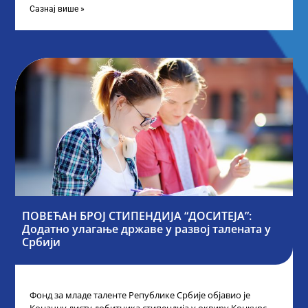
Сазнај више »
ПОВЕЋАН БРОЈ СТИПЕНДИЈА “ДОСИТЕЈА”:
Додатно улагање државе у развој талената у
Србији
Фонд за младе таленте Републике Србије објавио је