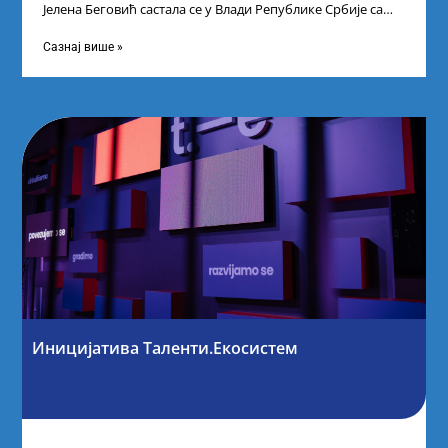
Јелена Беговић састала се у Влади Републике Србије са
најбољим студентима из Србије
Сазнај више »
Иницијатива Таленти.Екосистем