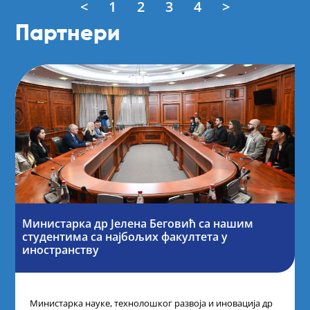
<
1
2
3
4
>
Партнери
Министарка др Јелена Беговић са нашим
студентима са најбољих факултета у
иностранству
Министарка науке, технолошког развоја и иновација др