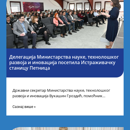
Делегација Министарства науке, технолошког
развоја и иновација посетила Истраживачку
станицу Петница
Државни секретар Министарства науке, технолошког
развоја и иновација Вукашин Гроздић, помоћник
министра др Марина Соковић и представници Центра за
промоцију
Сазнај више »