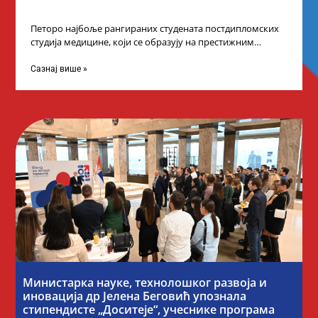
Петоро најбоље рангираних студената постдипломских
студија медицине, који се образују на престижним
факултетима у иностранству, добило је додатне
стипендије од
Сазнај више »
Министарка науке, технолошког развоја и
иновација др Јелена Беговић упознала
стипендисте „Доситеје“, учеснике програма