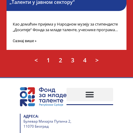
„Таленти у јавном сектору“
Као домаћин пријема у Народном музеју за стипендисте
„Доситеје“ Фонда за младе таленте, учеснике програма
„Таленти у јавном сектору“, министарка
Сазнај више »
<
1
2
3
4
>
АДРЕСА:
Булевар Михајла Пупина 2,
11070 Београд