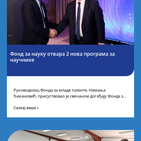
Фонд за науку отвара 2 нова програма за
научнике
Руководилац Фонда за младе таленте, Немања
Ђикановић, присуствовао је свечаном догађају Фонда за
науку Републике Србије у Дому омладине на
Сазнај више »