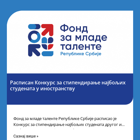
Расписан Конкурс за стипендирање најбољих
студената y иностранству
Фонд за младе таленте Републике Србије расписао је
Конкурс за стипендирање најбољих студената другог и
трећег степена студија на водећим
Сазнај више »