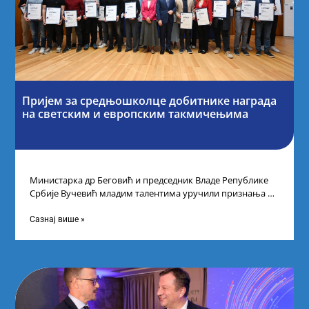
Пријем за средњошколце добитнике награда
на светским и европским такмичењима
Министарка др Беговић и председник Владе Републике
Србије Вучевић младим талентима уручили признања У
Палати Србија уприличен је пријем за
Сазнај више »