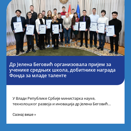
Др Јелена Беговић организовала пријем за
ученике средњих школа, добитнике награда
Фонда за младе таленте
У Влади Републике Србије министарка науке,
технолошког развоја и иновација др Јелена Беговић
организовала је пријем за ученике средњошколце који
Сазнај више »