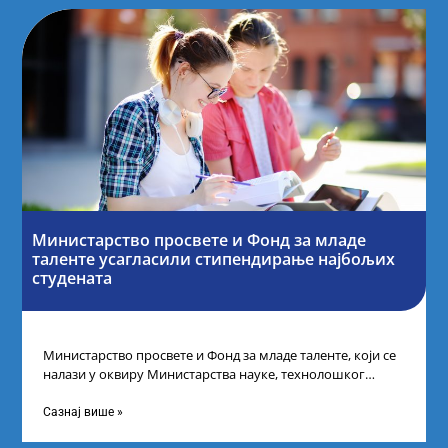
Министарство просвете и Фонд за младе
таленте усагласили стипендирање најбољих
студената
Министарство просвете и Фонд за младе таленте, који се
налази у оквиру Министарства науке, технолошког
развоја и иновација, усагласили су
Сазнај више »