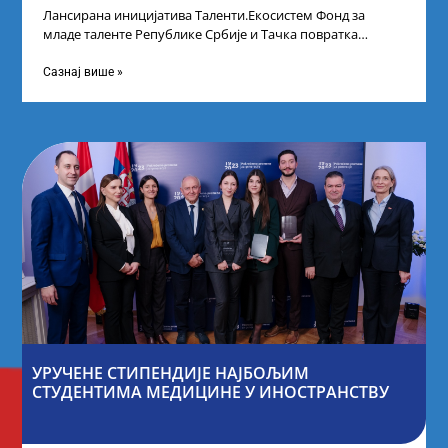
Лансирана иницијатива Таленти.Екосистем Фонд за
младе таленте Републике Србије и Тачка повратка
покренули су иницијативу Таленти.Екосистем. На
догађају су се
Сазнај више »
УРУЧЕНЕ СТИПЕНДИЈЕ НАЈБОЉИМ
СТУДЕНТИМА МЕДИЦИНЕ У ИНОСТРАНСТВУ