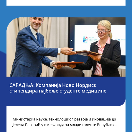
САРАДЊА: Компанија Ново Нордиск
стипендира најбоље студенте медицине
Министарка науке, технолошког развоја и иновација др
Јелена Беговић у име Фонда за младе таленте Републике
Србије потписала је са