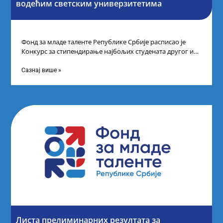
водећим светским универзитетима
Фонд за младе таленте Републике Србије расписао је
Конкурс за стипендирање најбољих студената другог и
трећег степена студија на водећим
Сазнај више »
Листа прелиминарних резултата за