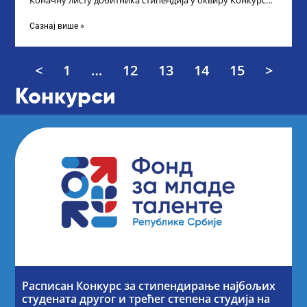
Коначну листу добитника стипендија у оквиру Конкурса
за стипендирање најбољих студената завршне
Сазнај више »
<
1
…
12
13
14
15
>
Конкурси
Расписан Конкурс за стипендирање најбољих
студената другог и трећег степена студија на