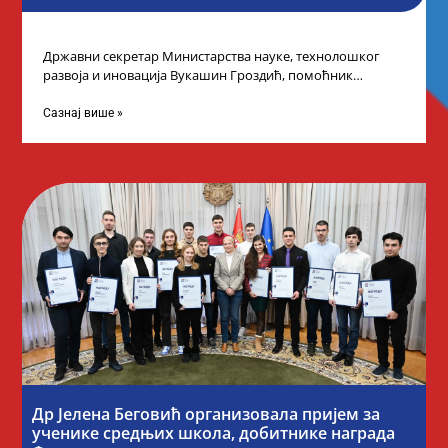
Државни секретар Министарства науке, технолошког
развоја и иновација Вукашин Гроздић, помоћник
министра др Марина Соковић и представници Центра за
промоцију
Сазнај више »
Др Јелена Беговић организовала пријем за
ученике средњих школа, добитнике награда