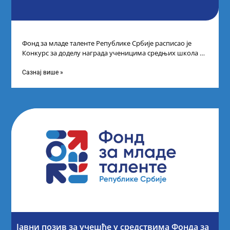
Фонд за младе таленте Републике Србије расписао је
Конкурс за доделу награда ученицима средњих школа за
постигнуте успехе на признатим
Сазнај више »
Јавни позив за учешће у средствима Фонда за