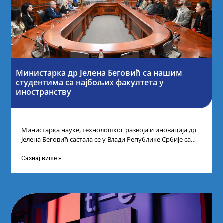
Министарка др Јелена Беговић са нашим
студентима са најбољих факултета у
иностранству
Министарка науке, технолошког развоја и иновација др
Јелена Беговић састала се у Влади Републике Србије са
најбољим студентима из Србије
Сазнај више »