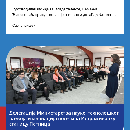
Руководилац Фонда за младе таленте, Немања
Ђикановић, присуствовао је свечаном догађају Фонда за
науку Републике Србије у Дому омладине на
Сазнај више »
Делегација Министарства науке, технолошког
развоја и иновација посетила Истраживачку
станицу Петница