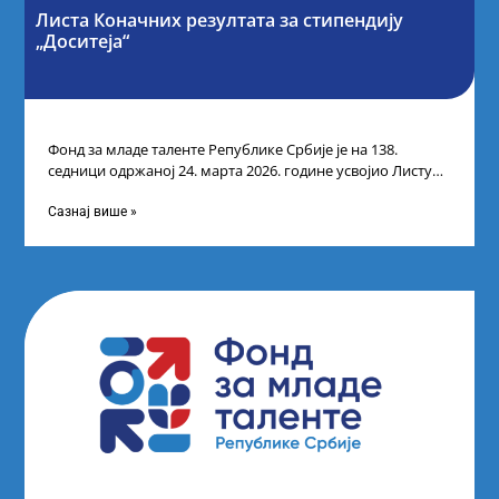
Листа Коначних резултата за стипендију
„Доситеја“
Фонд за младе таленте Републике Србије је на 138.
седници одржаној 24. марта 2026. године усвојио Листу
коначних резултата по
Сазнај више »