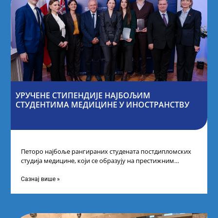
УРУЧЕНЕ СТИПЕНДИЈЕ НАЈБОЉИМ
СТУДЕНТИМА МЕДИЦИНЕ У ИНОСТРАНСТВУ
Петоро најбоље рангираних студената постдипломских
студија медицине, који се образују на престижним
факултетима у иностранству, добило је додатне
стипендије од
Сазнај више »