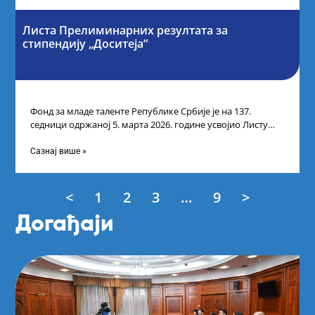
Листа Прелиминарних резултата за
стипендију „Доситеја“
Фонд за младе таленте Републике Србије је на 137.
седници одржаној 5. марта 2026. године усвојио Листу
прелиминарних резултата кандидата
Сазнај више »
<
1
2
3
…
9
>
Догађаји