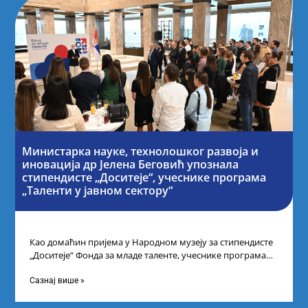
Министарка науке, технолошког развоја и
иновација др Јелена Беговић упознала
стипендисте „Доситеје“, учеснике програма
„Таленти у јавном сектору“
Као домаћин пријема у Народном музеју за стипендисте
„Доситеје“ Фонда за младе таленте, учеснике програма
„Таленти у јавном сектору“, министарка
Сазнај више »