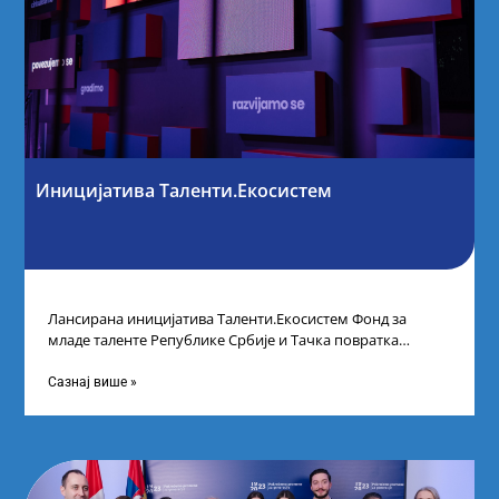
Иницијатива Таленти.Екосистем
Лансирана иницијатива Таленти.Екосистем Фонд за
младе таленте Републике Србије и Тачка повратка
покренули су иницијативу Таленти.Екосистем. На
догађају су се
Сазнај више »