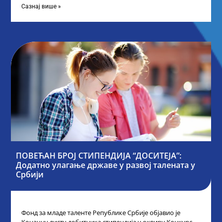
Сазнај више »
ПОВЕЋАН БРОЈ СТИПЕНДИЈА “ДОСИТЕЈА”:
Додатно улагање државе у развој талената у
Србији
Фонд за младе таленте Републике Србије објавио је