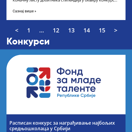
Коначну листу добитника стипендија у оквиру Конкурса
за стипендирање најбољих студената завршне
Сазнај више »
<
1
…
12
13
14
15
>
Конкурси
Расписан конкурс за награђивање најбољих
средњошколаца у Србији