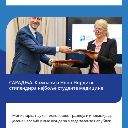
САРАДЊА: Компанија Ново Нордиск
стипендира најбоље студенте медицине
Министарка науке, технолошког развоја и иновација др
Јелена Беговић у име Фонда за младе таленте Републике
Србије потписала је са