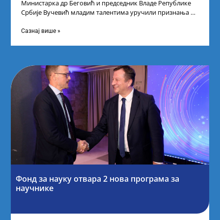
Министарка др Беговић и председник Владе Републике
Србије Вучевић младим талентима уручили признања У
Палати Србија уприличен је пријем за
Сазнај више »
Фонд за науку отвара 2 нова програма за
научнике