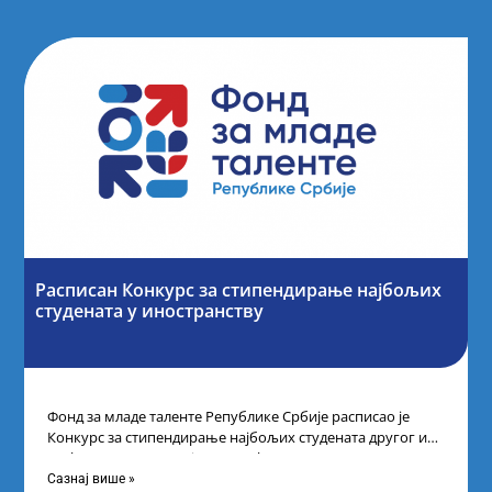
Расписан Конкурс за стипендирање најбољих
студената y иностранству
Фонд за младе таленте Републике Србије расписао је
Конкурс за стипендирање најбољих студената другог и
трећег степена студија на водећим
Сазнај више »