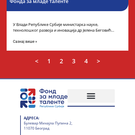
Фонда за младе таленте
У Влади Републике Србије министарка науке,
технолошког развоја и иновација др Јелена Беговић
организовала је пријем за ученике средњошколце који
Сазнај више »
<
1
2
3
4
>
АДРЕСА:
Булевар Михајла Пупина 2,
11070 Београд