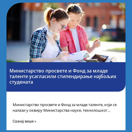
Министарство просвете и Фонд за младе
таленте усагласили стипендирање најбољих
студената
Министарство просвете и Фонд за младе таленте, који се
налази у оквиру Министарства науке, технолошког
развоја и иновација, усагласили су
Сазнај више »