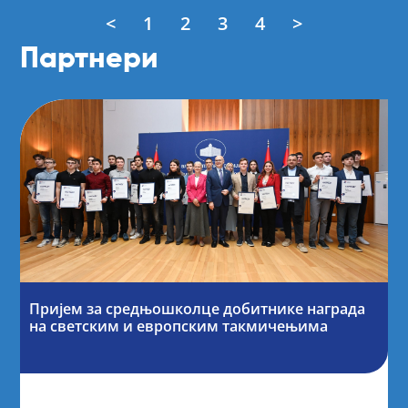
<
1
2
3
4
>
Партнери
Пријем за средњошколце добитнике награда
на светским и европским такмичењима