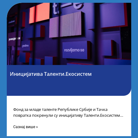
Иницијатива Таленти.Екосистем
Фонд за младе таленте Републике Србије и Тачка
повратка покренули су иницијативу Таленти.Екосистем.
На догађају су се окупили представници привреде,
Сазнај више »