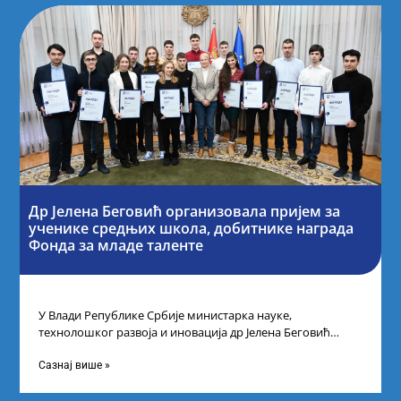
Др Јелена Беговић организовала пријем за
ученике средњих школа, добитнике награда
Фонда за младе таленте
У Влади Републике Србије министарка науке,
технолошког развоја и иновација др Јелена Беговић
организовала је пријем за ученике средњошколце који
Сазнај више »