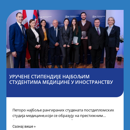
УРУЧЕНЕ СТИПЕНДИЈЕ НАЈБОЉИМ
СТУДЕНТИМА МЕДИЦИНЕ У ИНОСТРАНСТВУ
Петоро најбоље рангираних студената постдипломских
студија медицине,који се образују на престижним
факултетима у иностранству, добило је
додатнестипендије од по 10.000
Сазнај више »