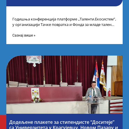
Годишња конференција платформе ,,Таленти.Екосистем”,
у организацији Тачке повратка и Фонда за младе таленте
Републике Србије, одржана је у Београду. Овом
Сазнај више »
Додељене плакете за стипендисте “Доситеје”
са Универзитета у Крагујевцу, Новом Пазару и