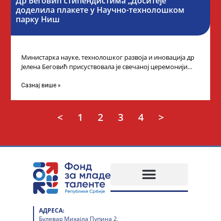
Др Беговић стипендистима „Доситеје”
доделила плакете у Научно-технолошком
парку Ниш
Министарка науке, технолошког развоја и иновација др
Јелена Беговић присуствовала је свечаној церемонији
доделе плакета овогодишњим добитницима стипендије
„Доситеја” Фонда
Сазнај више »
<
1
2
3
4
>
АДРЕСА:
Булевар Михајла Пупина 2,