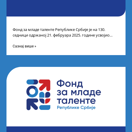
Фонд за младе таленте Републике Србије је на 130.
седници одржаној 21. фебруара 2025. године усвојио
Листу коначних резултата по
Сазнај више »