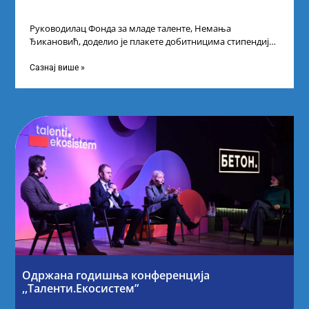
Руководилац Фонда за младе таленте, Немања
Ђикановић, доделио је плакете добитницима стипендије
„Доситеја” за школску 2023/24. годину у Научно-
технолошком парку
Сазнај више »
Одржана годишња конференција
,,Таленти.Екосистем”