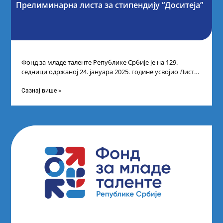
Прелиминарна листа за стипендију “Доситеја”
Фонд за младе таленте Републике Србије је на 129.
седници одржаној 24. јануара 2025. године усвојио Листу
прелиминарних резултата кандидата
Сазнај више »