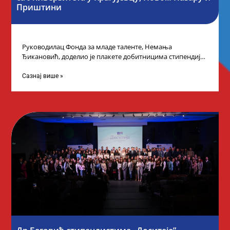
Приштини
Руководилац Фонда за младе таленте, Немања
Ђикановић, доделио је плакете добитницима стипендије
„Доситеја” за школску 2023/24. годину у Градској кући
Сазнај више »