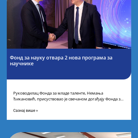
Фонд за науку отвара 2 нова програма за
научнике
Руководилац Фонда за младе таленте, Немања
Ђикановић, присуствовао је свечаном догађају Фонда за
науку Републике Србије у Дому омладине на
Сазнај више »