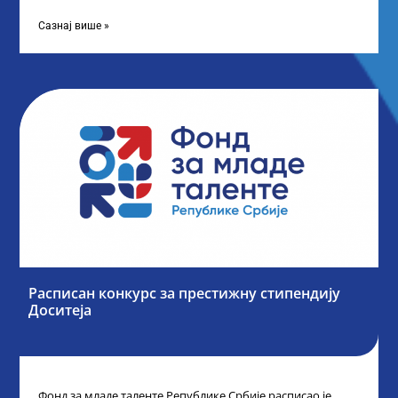
„Таленти у јавном сектору“, министарка
Сазнај више »
Расписан конкурс за престижну стипендију
Доситеја
Фонд за младе таленте Републике Србије расписао је