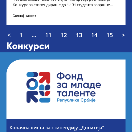
Конкурс за стипендирање до 1.131 студента завршне
године основних и интегрисаних академских
Сазнај више »
<
1
…
11
12
13
14
15
>
Конкурси
Коначна листа за стипендију „Доситеја“