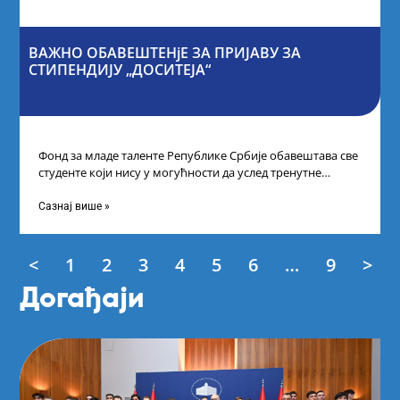
ВАЖНО ОБАВЕШТЕНјЕ ЗА ПРИЈАВУ ЗА
СТИПЕНДИЈУ „ДОСИТЕЈА“
Фонд за младе таленте Републике Србије обавештава све
студенте који нису у могућности да услед тренутне
ситуације на универзитетима и
Сазнај више »
<
1
2
3
4
5
6
…
9
>
Догађаји