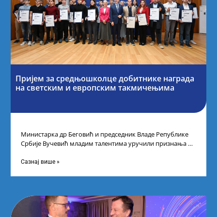
Пријем за средњошколце добитнике награда
на светским и европским такмичењима
Министарка др Беговић и председник Владе Републике
Србије Вучевић младим талентима уручили признања У
Палати Србија уприличен је пријем за
Сазнај више »