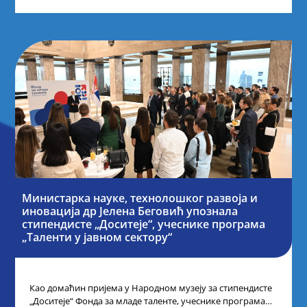
Министарка науке, технолошког развоја и
иновација др Јелена Беговић упознала
стипендисте „Доситеје“, учеснике програма
„Таленти у јавном сектору“
Као домаћин пријема у Народном музеју за стипендисте
„Доситеје“ Фонда за младе таленте, учеснике програма