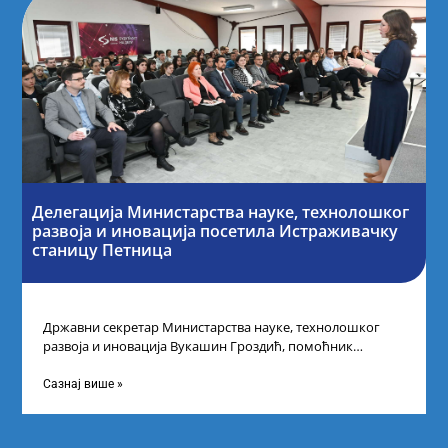
Делегација Министарства науке, технолошког
развоја и иновација посетила Истраживачку
станицу Петница
Државни секретар Министарства науке, технолошког
развоја и иновација Вукашин Гроздић, помоћник
министра др Марина Соковић и представници Центра за
промоцију
Сазнај више »