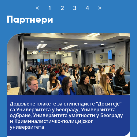
<
1
2
3
4
>
Партнери
Додељене плакете за стипендисте “Доситеје”
са Универзитета у Београду, Универзитета
одбране, Универзитета уметности у Београду
и Криминалистичко-полицијског
универзитета