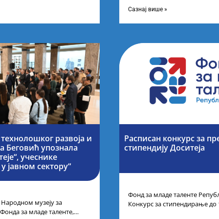
догађају су се окупили
на престижним факултетима 
,
је додатнестипендије од по 10
Сазнај више »
 технолошког развоја и
Расписан конкурс за п
на Беговић упознала
стипендију Доситеја
еје“, учеснике
у јавном сектору“
Фонд за младе таленте Републ
 Народном музеју за
Конкурс за стипендирање до 
 Фонда за младе таленте,
године основних и интегрис