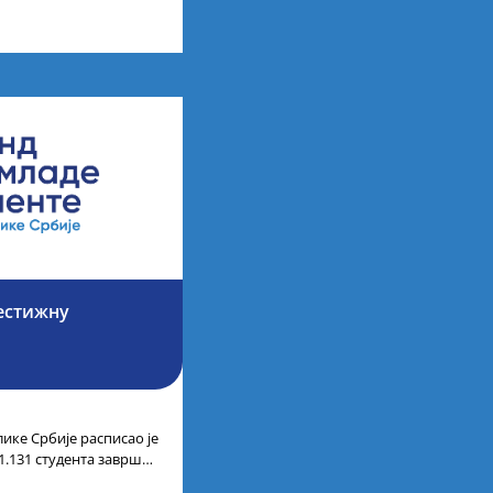
у иностранству, добило
.000
рестижну
ике Србије расписао је
1.131 студента завршне
аних академских