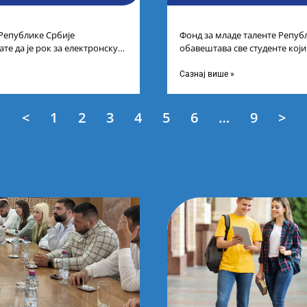
 Републике Србије
Фонд за младе таленте Репуб
те да је рок за електронску
обавештава све студенте који
типендију „Доситеја“,
услед тренутне ситуације на
Сазнај више »
<
1
2
3
4
5
6
…
9
>