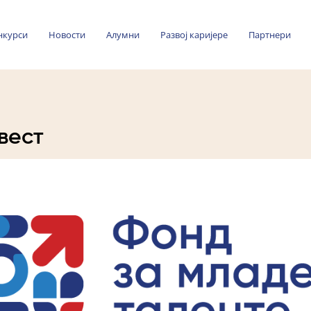
нкурси
Новости
Алумни
Развој каријере
Партнери
вест