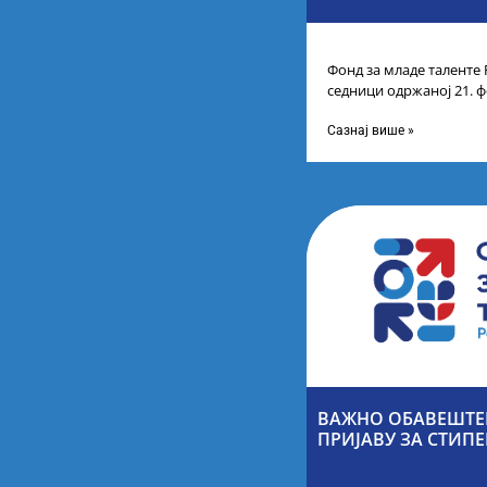
Фонд за младе таленте 
седници одржаној 21. ф
Листу коначних резулт
Сазнај више »
ВАЖНО ОБАВЕШТЕН
ПРИЈАВУ ЗА СТИПЕ