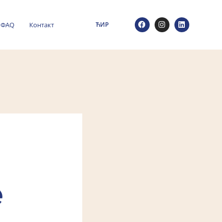
ФАQ
Контакт
ЋИР