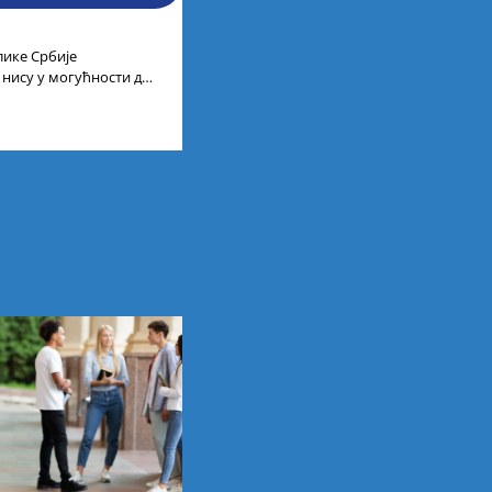
лике Србије
 нису у могућности да
 универзитетима и