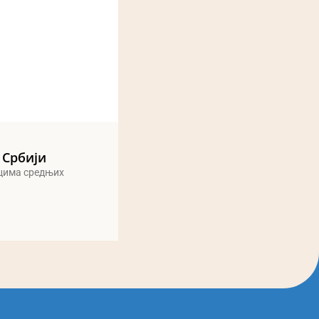
 Србији
ицима средњих