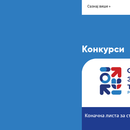
учеснике програма „Тал
министарка
Сазнај више »
Конкурси
Коначна листа за с