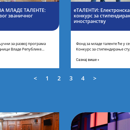
А МЛАДЕ ТАЛЕНТЕ:
еТАЛЕНТИ: Електронска
вог званичног
конкурс за стипендирањ
иностранству
учни за развој програма
Фонд за младе таленте ће у 
дници Владе Републике
Конкурс за стипендирање сту
први пут у оквиру
докторских академских студиј
Сазнај више »
<
1
2
3
4
>