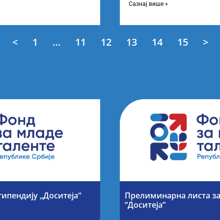
енти у јавном сектору“,
Сазнај више »
<
1
…
11
12
13
14
15
>
типендију „Доситеја“
Прелиминарна листа за
“Доситеја”