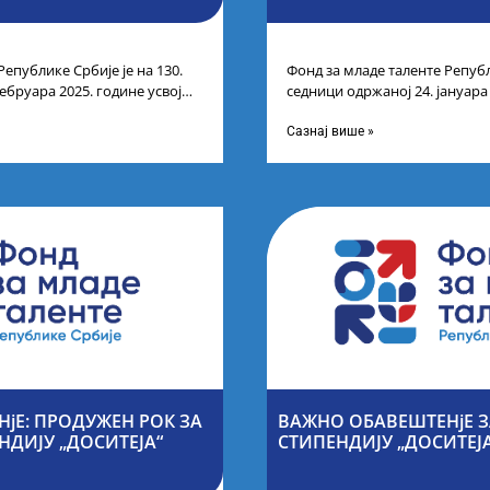
Републике Србије је на 130.
Фонд за младе таленте Републ
ебруара 2025. године усвојио
седници одржаној 24. јануара
ата по
Листу прелиминарних резулт
Сазнај више »
јЕ: ПРОДУЖЕН РОК ЗА
ВАЖНО ОБАВЕШТЕНјЕ З
НДИЈУ „ДОСИТЕЈА“
СТИПЕНДИЈУ „ДОСИТЕЈ