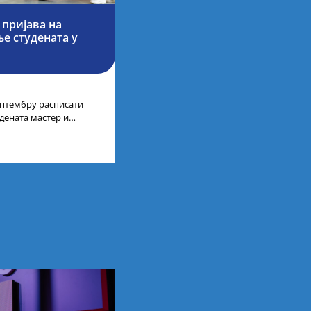
 пријава на
е студената у
септембру расписати
дената мастер и
а у иностранству, на