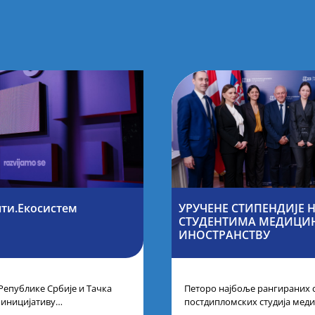
нти.Екосистем
УРУЧЕНЕ СТИПЕНДИЈЕ
СТУДЕНТИМА МЕДИЦИН
ИНОСТРАНСТВУ
Републике Србије и Тачка
Петоро најбоље рангираних 
 иницијативу
постдипломских студија меди