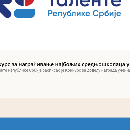
курс за награђивање најбољих средњошколаца у
енте Републике Србије расписао је Конкурс за доделу награда учен