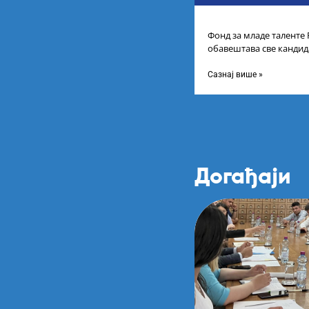
Фонд за младе таленте
обавештава све кандида
пријаву на Конкурс за с
Сазнај више »
Догађаји