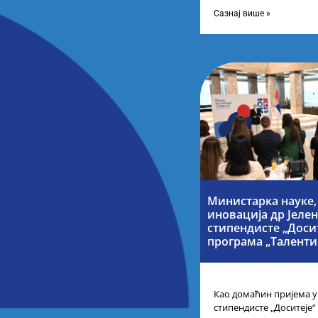
Таленти.Екосистем. На 
представници привреде
Сазнај више »
Министарка науке,
иновација др Јеле
стипендисте „Досит
програма „Таленти 
Као домаћин пријема у
стипендисте „Доситеје“