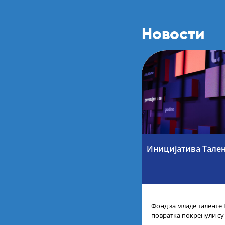
Новости
Иницијатива Тале
Фонд за младе таленте 
повратка покренули су