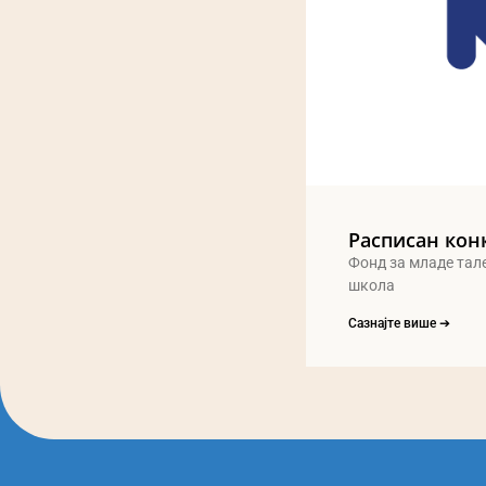
Расписан кон
Фонд за младе тал
школа
Сазнајте више ➔