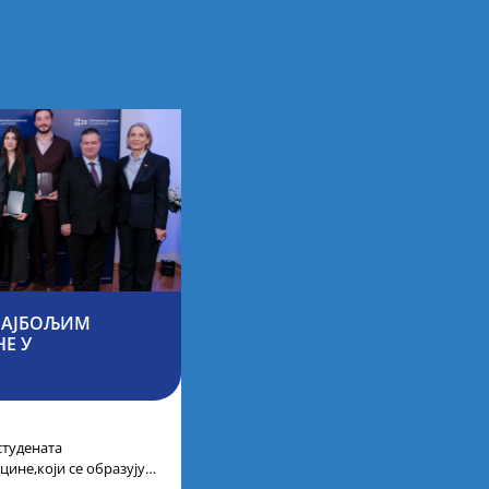
 НАЈБОЉИМ
Е У
студената
цине,који се образују