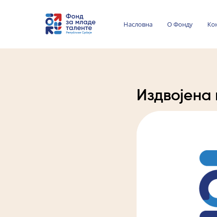
Насловна
О Фонду
Ко
Издвојена 