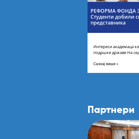
РЕФОРМА ФОНДА З
Студенти добили с
представника
Интереси академаца кљ
подршке државе На се
Србије одлучено је да 
Сазнај више »
Партнери