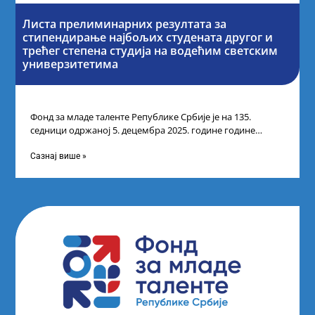
Листа прелиминарних резултата за
стипендирање најбољих студената другог и
трећег степена студија на водећим светским
универзитетима
Фонд за младе таленте Републике Србије је на 135.
седници одржаној 5. децембра 2025. године године
усвојио Листу прелиминарних резултата
Сазнај више »