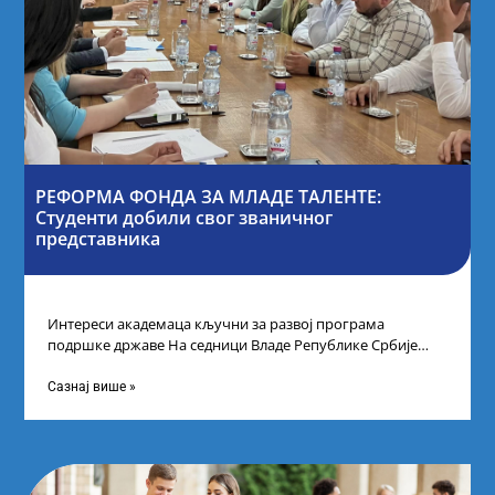
РЕФОРМА ФОНДА ЗА МЛАДЕ ТАЛЕНТЕ:
Студенти добили свог званичног
представника
Интереси академаца кључни за развој програма
подршке државе На седници Владе Републике Србије
одлучено је да први пут у оквиру
Сазнај више »