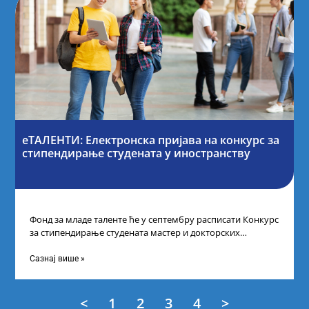
еТАЛЕНТИ: Електронска пријава на конкурс за
стипендирање студената у иностранству
Фонд за младе таленте ће у септембру расписати Конкурс
за стипендирање студената мастер и докторских
академских студија у иностранству, на
Сазнај више »
<
1
2
3
4
>