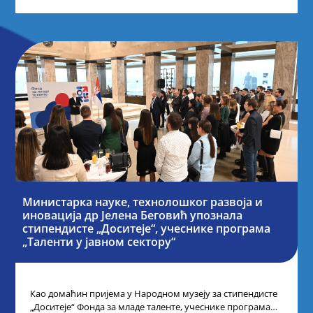
Министарка науке, технолошког развоја и
иновација др Јелена Беговић упознала
стипендисте „Доситеје“, учеснике програма
„Таленти у јавном сектору“
Као домаћин пријема у Народном музеју за стипендисте
„Доситеје“ Фонда за младе таленте, учеснике програма