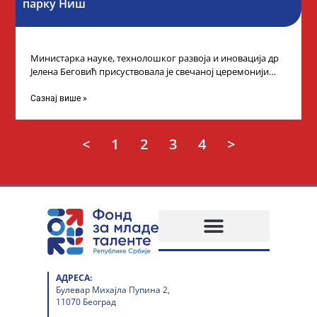
парку Ниш
Министарка науке, технолошког развоја и иновација др
Јелена Беговић присуствовала је свечаној церемонији
доделе плакета овогодишњим добитницима стипендије
„Доситеја” Фонда
Сазнај више »
<
1
2
3
4
>
АДРЕСА:
Булевар Михајла Пупина 2,
11070 Београд