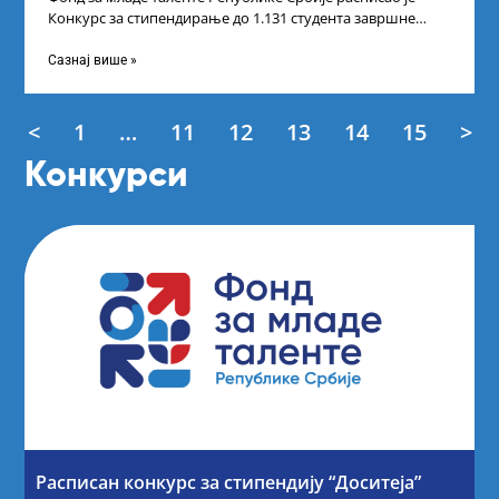
Конкурс за стипендирање до 1.131 студента завршне
године основних и интегрисаних академских
Сазнај више »
<
1
…
11
12
13
14
15
>
Конкурси
Расписан конкурс за стипендију “Доситеја”