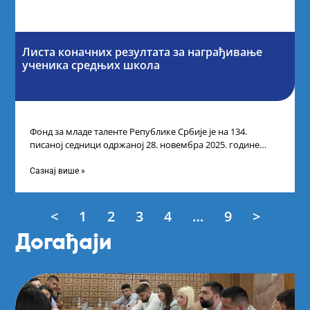
Листа коначних резултата за награђивање
ученика средњих школа
Фонд за младе таленте Републике Србије је на 134.
писаној седници одржаној 28. новембра 2025. године
усвојио Листу коначних резултата
Сазнај више »
<
1
2
3
4
…
9
>
Догађаји