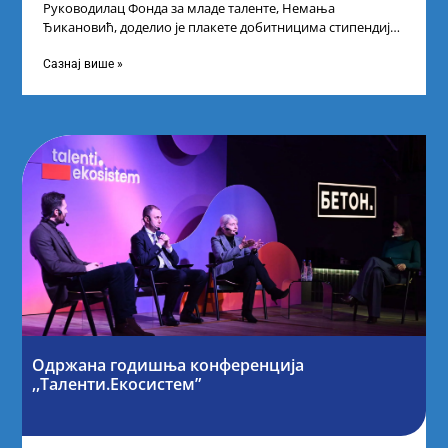
Руководилац Фонда за младе таленте, Немања
Ђикановић, доделио је плакете добитницима стипендије
„Доситеја” за школску 2023/24. годину у Научно-
технолошком парку
Сазнај више »
Одржана годишња конференција
,,Таленти.Екосистем”