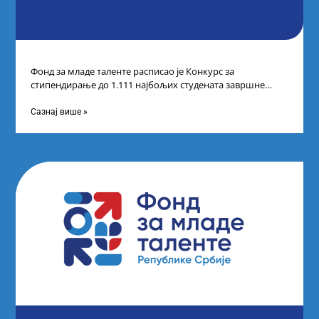
Фонд за младе таленте расписао је Конкурс за
стипендирање до 1.111 најбољих студената завршне
године основних и интегрисаних академских студија
Сазнај више »