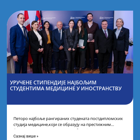
УРУЧЕНЕ СТИПЕНДИЈЕ НАЈБОЉИМ
СТУДЕНТИМА МЕДИЦИНЕ У ИНОСТРАНСТВУ
Петоро најбоље рангираних студената постдипломских
студија медицине,који се образују на престижним
факултетима у иностранству, добило је
додатнестипендије од по 10.000
Сазнај више »