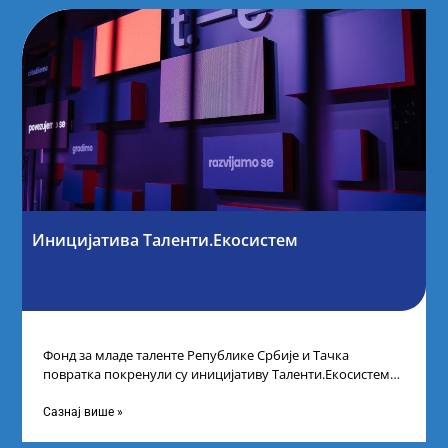
Иницијатива Таленти.Екосистем
Фонд за младе таленте Републике Србије и Тачка
повратка покренули су иницијативу Таленти.Екосистем.
На догађају су се окупили представници привреде,
Сазнај више »