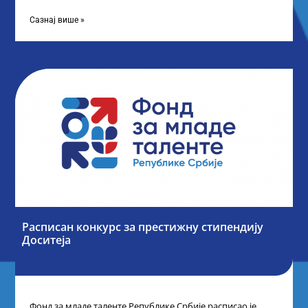
„Таленти у јавном сектору“, министарка
Сазнај више »
Расписан конкурс за престижну стипендију
Доситеја
Фонд за младе таленте Републике Србије расписао је