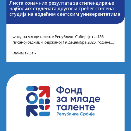
Листа коначних резултата за стипендирање
најбољих студената другог и трећег степена
студија на водећим светским универзитетима
Фонд за младе таленте Републике Србије је на 136.
писаној седници, одржаној 19. децембра 2025. године,
усвојио Одлуку о Листи
Сазнај више »