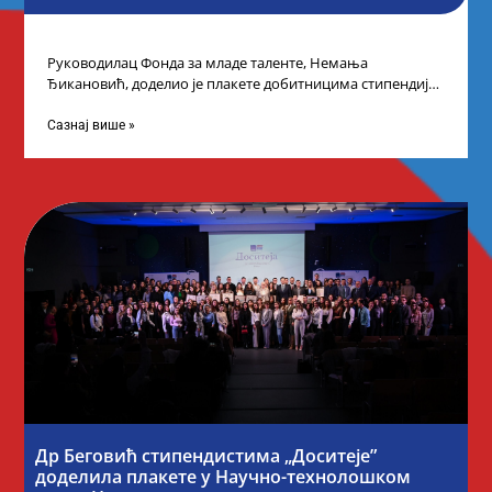
Руководилац Фонда за младе таленте, Немања
Ђикановић, доделио је плакете добитницима стипендије
„Доситеја” за школску 2023/24. годину у Градској кући
Сазнај више »
Др Беговић стипендистима „Доситеје”
доделила плакете у Научно-технолошком