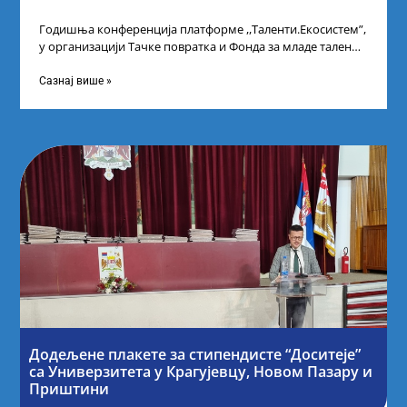
Годишња конференција платформе ,,Таленти.Екосистем”,
у организацији Тачке повратка и Фонда за младе таленте
Републике Србије, одржана је у Београду. Овом
Сазнај више »
Додељене плакете за стипендисте “Доситеје”
са Универзитета у Крагујевцу, Новом Пазару и
Приштини