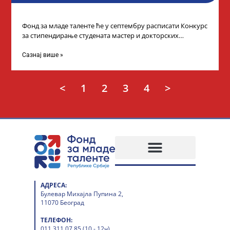
Фонд за младе таленте ће у септембру расписати Конкурс
за стипендирање студената мастер и докторских
академских студија у иностранству, на
Сазнај више »
<
1
2
3
4
>
АДРЕСА:
Булевар Михајла Пупина 2,
11070 Београд
ТЕЛЕФОН:
011 311 07 85 (10 - 12ч)