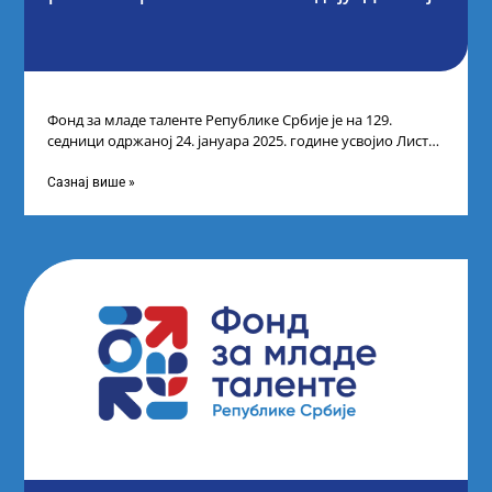
Фонд за младе таленте Републике Србије је на 129.
седници одржаној 24. јануара 2025. године усвојио Листу
прелиминарних резултата кандидата
Сазнај више »