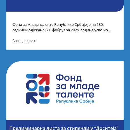
Фонд за младе таленте Републике Србије је на 130.
седници одржаној 21. фебруара 2025. године усвојио
Листу коначних резултата по
Сазнај више »
Прелиминарна листа за стипендију “Доситеја”