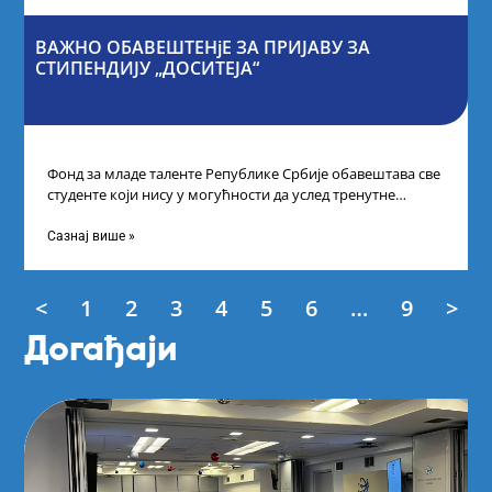
ВАЖНО ОБАВЕШТЕНјЕ ЗА ПРИЈАВУ ЗА
СТИПЕНДИЈУ „ДОСИТЕЈА“
Фонд за младе таленте Републике Србије обавештава све
студенте који нису у могућности да услед тренутне
ситуације на универзитетима и
Сазнај више »
<
1
2
3
4
5
6
…
9
>
Догађаји