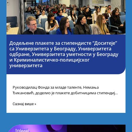
Додељене плакете за стипендисте “Доситеје”
са Универзитета у Београду, Универзитета
одбране, Универзитета уметности у Београду
и Криминалистичко-полицијског
универзитета
Руководилац Фонда за младе таленте, Немања
Ђикановић, доделио је плакете добитницима стипендије
„Доситеја” за школску 2023/24. годину у Научно-
технолошком парку
Сазнај више »