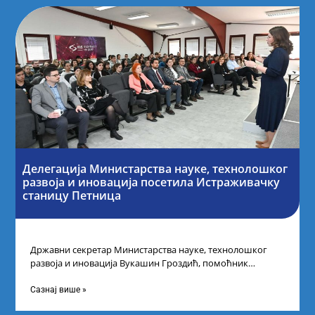
Делегација Министарства науке, технолошког
развоја и иновација посетила Истраживачку
станицу Петница
Државни секретар Министарства науке, технолошког
развоја и иновација Вукашин Гроздић, помоћник
министра др Марина Соковић и представници Центра за
промоцију
Сазнај више »