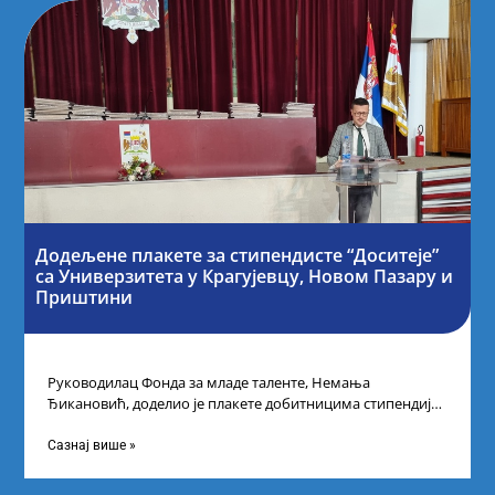
Додељене плакете за стипендисте “Доситеје”
са Универзитета у Крагујевцу, Новом Пазару и
Приштини
Руководилац Фонда за младе таленте, Немања
Ђикановић, доделио је плакете добитницима стипендије
„Доситеја” за школску 2023/24. годину у Градској кући
Сазнај више »