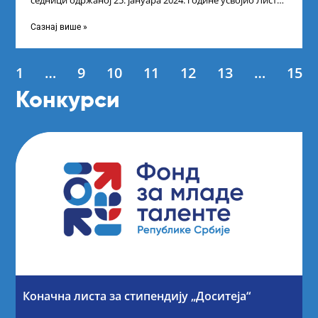
седници одржаној 25. јануара 2024. године усвојио Листу
коначних резултата по
Сазнај више »
1
…
9
10
11
12
13
…
15
Конкурси
Коначна листа за стипендију „Доситеја“