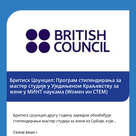
Бритисх Цоунцил: Програм стипендирања за
мастер студије у Уједињеном Краљевству за
жене у МИНТ наукама (Wомен ин СТЕМ)
Бритисх Цоунцил другу годину заредом обезбеђује
стипендирање мастер студија за жене из Србије, које
поседују диплому из области науке, технологије,
Сазнај више »