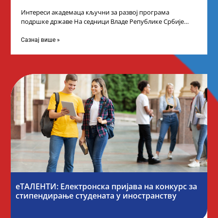
Интереси академаца кључни за развој програма
подршке државе На седници Владе Републике Србије
одлучено је да први пут у оквиру
Сазнај више »
еТАЛЕНТИ: Електронска пријава на конкурс за
стипендирање студената у иностранству