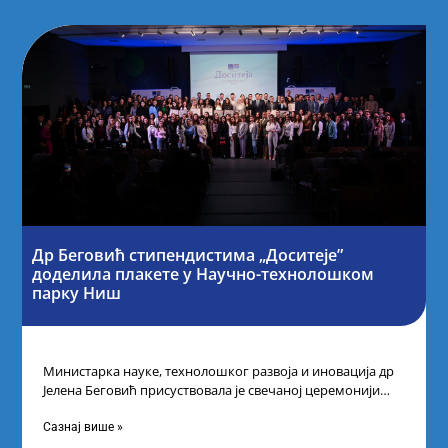
Др Беговић стипендистима „Доситеје”
доделила плакете у Научно-технолошком
парку Ниш
Министарка науке, технолошког развоја и иновација др
Јелена Беговић присуствовала је свечаној церемонији
доделе плакета овогодишњим добитницима стипендије
„Доситеја” Фонда
Сазнај више »