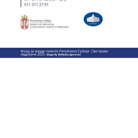
011 311 27 61
Фонд за младе таленте Републике Србије. Сва права
задржана 2025.
Маде бy Wебуми Дигитал