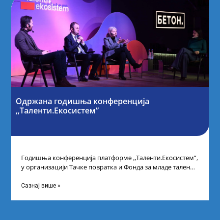
Одржана годишња конференција
,,Таленти.Екосистем”
Годишња конференција платформе ,,Таленти.Екосистем”,
у организацији Тачке повратка и Фонда за младе таленте
Републике Србије, одржана је у Београду. Овом
Сазнај више »