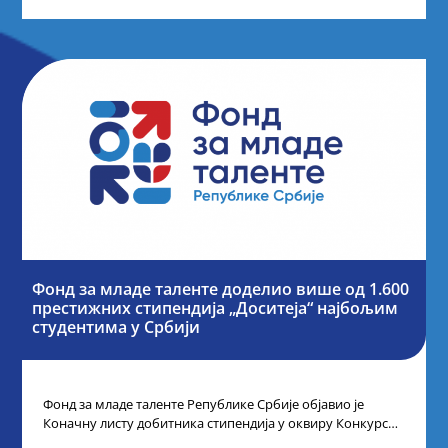
Фонд за младе таленте доделио више од 1.600
престижних стипендија „Доситеја“ најбољим
студентима у Србији
Фонд за младе таленте Републике Србије објавио је
Коначну листу добитника стипендија у оквиру Конкурса
за стипендирање најбољих студената завршне