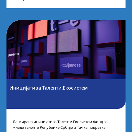
Иницијатива Таленти.Екосистем
Лансирана иницијатива Таленти.Екосистем Фонд за
младе таленте Републике Србије и Тачка повратка