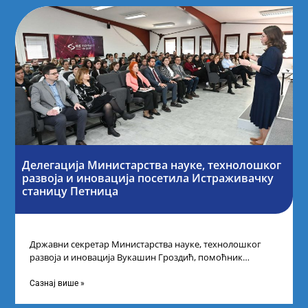
Делегација Министарства науке, технолошког
развоја и иновација посетила Истраживачку
станицу Петница
Државни секретар Министарства науке, технолошког
развоја и иновација Вукашин Гроздић, помоћник
министра др Марина Соковић и представници Центра за
промоцију
Сазнај више »