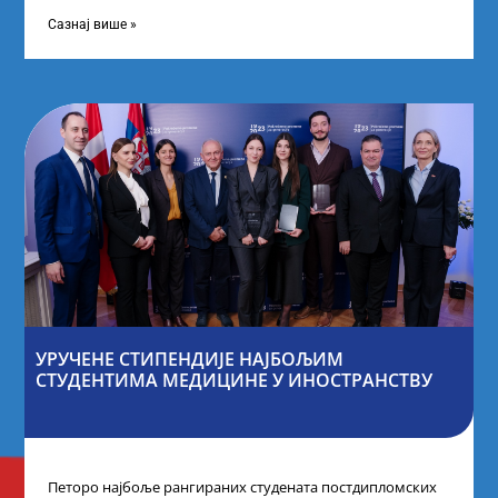
покренули су иницијативу Таленти.Екосистем. На
догађају су се
Сазнај више »
УРУЧЕНЕ СТИПЕНДИЈЕ НАЈБОЉИМ
СТУДЕНТИМА МЕДИЦИНЕ У ИНОСТРАНСТВУ
Петоро најбоље рангираних студената постдипломских