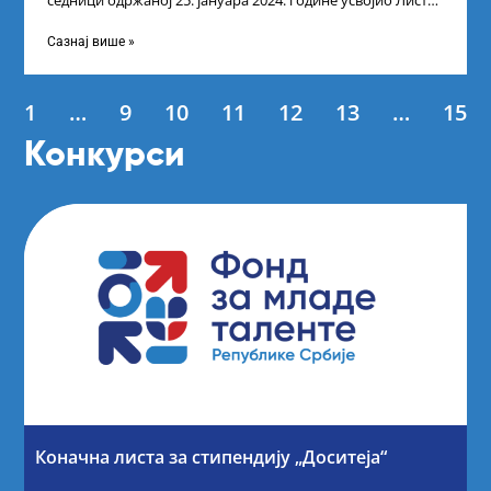
седници одржаној 25. јануара 2024. године усвојио Листу
коначних резултата по
Сазнај више »
1
…
9
10
11
12
13
…
15
Конкурси
Коначна листа за стипендију „Доситеја“