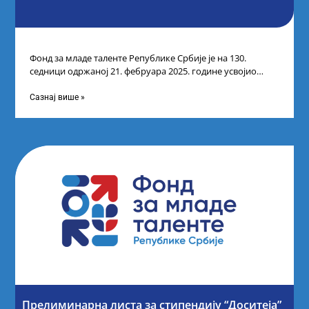
Фонд за младе таленте Републике Србије је на 130.
седници одржаној 21. фебруара 2025. године усвојио
Листу коначних резултата по
Сазнај више »
Прелиминарна листа за стипендију “Доситеја”