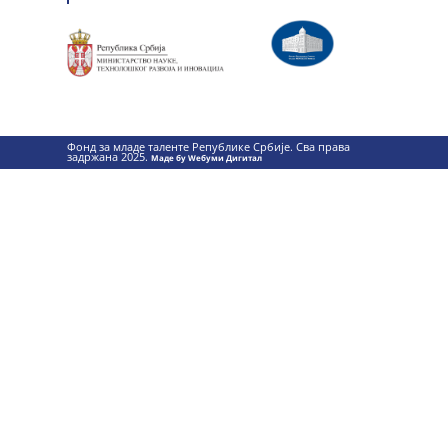
Фонд за младе таленте Републике Србије. Сва права
задржана 2025.
Маде бy Wебуми Дигитал