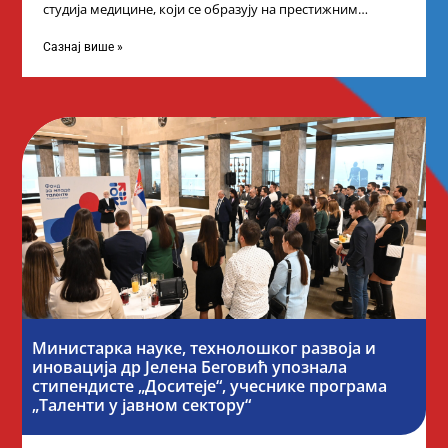
студија медицине, који се образују на престижним
факултетима у иностранству, добило је додатне
стипендије од
Сазнај више »
Министарка науке, технолошког развоја и
иновација др Јелена Беговић упознала
стипендисте „Доситеје“, учеснике програма
„Таленти у јавном сектору“