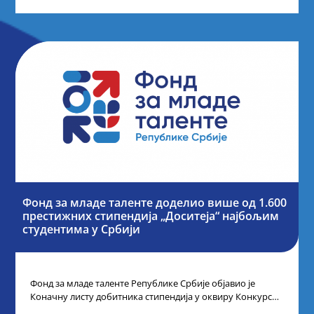
Фонд за младе таленте доделио више од 1.600
престижних стипендија „Доситеја“ најбољим
студентима у Србији
Фонд за младе таленте Републике Србије објавио је
Коначну листу добитника стипендија у оквиру Конкурса
за стипендирање најбољих студената завршне