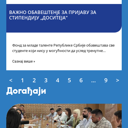
ВАЖНО ОБАВЕШТЕНјЕ ЗА ПРИЈАВУ ЗА
СТИПЕНДИЈУ „ДОСИТЕЈА“
Фонд за младе таленте Републике Србије обавештава све
студенте који нису у могућности да услед тренутне
ситуације на универзитетима и
Сазнај више »
<
1
2
3
4
5
6
…
9
>
Догађаји