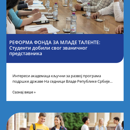
РЕФОРМА ФОНДА ЗА МЛАДЕ ТАЛЕНТЕ:
Студенти добили свог званичног
представника
Интереси академаца кључни за развој програма
подршке државе На седници Владе Републике Србије
одлучено је да први пут у оквиру
Сазнај више »