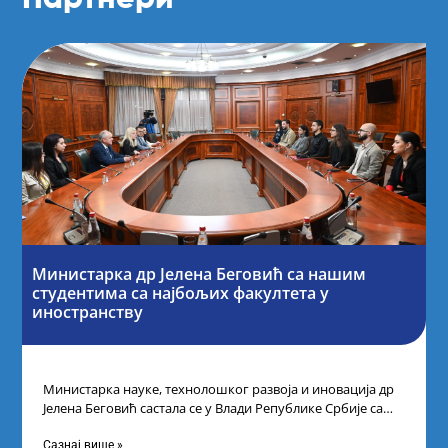
Министарка др Јелена Беговић са нашим
студентима са најбољих факултета у
иностранству
Министарка науке, технолошког развоја и иновација др
Јелена Беговић састала се у Влади Републике Србије са
најбољим студентима из Србије
Сазнај више »