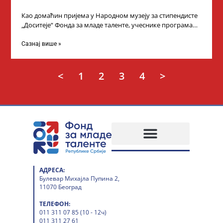
Као домаћин пријема у Народном музеју за стипендисте
„Доситеје“ Фонда за младе таленте, учеснике програма
„Таленти у јавном сектору“, министарка
Сазнај више »
<
1
2
3
4
>
АДРЕСА:
Булевар Михајла Пупина 2,
11070 Београд
ТЕЛЕФОН:
011 311 07 85 (10 - 12ч)
011 311 27 61