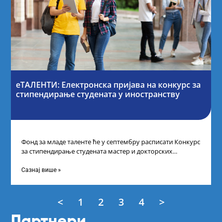
еТАЛЕНТИ: Електронска пријава на конкурс за
стипендирање студената у иностранству
Фонд за младе таленте ће у септембру расписати Конкурс
за стипендирање студената мастер и докторских
академских студија у иностранству, на
Сазнај више »
<
1
2
3
4
>
Партнери