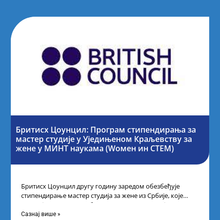
Бритисх Цоунцил: Програм стипендирања за
мастер студије у Уједињеном Краљевству за
жене у МИНТ наукама (Wомен ин СТЕМ)
Бритисх Цоунцил другу годину заредом обезбеђује
стипендирање мастер студија за жене из Србије, које
поседују диплому из области науке, технологије,
Сазнај више »