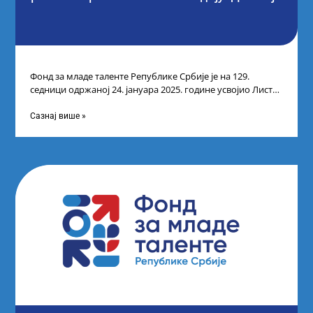
Фонд за младе таленте Републике Србије је на 129.
седници одржаној 24. јануара 2025. године усвојио Листу
прелиминарних резултата кандидата
Сазнај више »