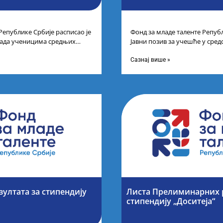
Републике Србије расписао је
Фонд за младе таленте Републ
рада ученицима средњих
Јавни позив за учешће у сре
спехе на признатим
таленте Републике Србије
Сазнај више »
зултата за стипендију
Листа Прелиминарних р
стипендију „Доситеја“