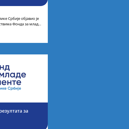
ике Србије објавио је
дствима Фонда за младе
езултата за