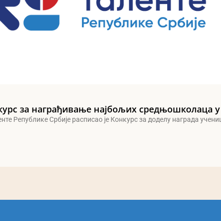
курс за награђивање најбољих средњошколаца у
енте Републике Србије расписао је Конкурс за доделу награда учен