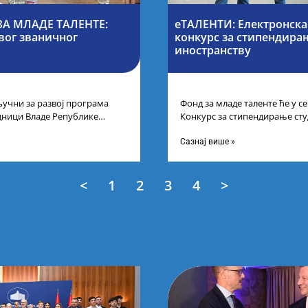
А МЛАДЕ ТАЛЕНТЕ:
еТАЛЕНТИ: Електронска
вог званичног
конкурс за стипендирањ
иностранству
учни за развој програма
Фонд за младе таленте ће у 
дници Владе Републике
Конкурс за стипендирање сту
први пут у оквиру
докторских академских студиј
Сазнај више »
<
1
2
3
4
>