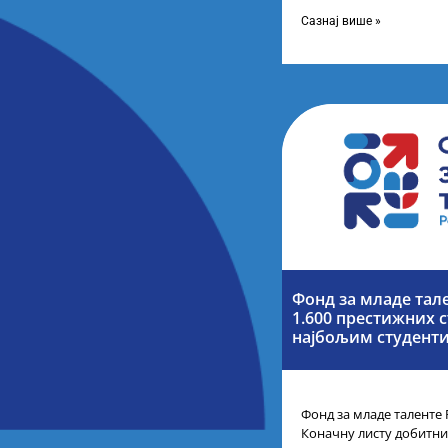
помоћник министра др
представници Центра з
Сазнај више »
Фонд за младе тал
1.600 престижних с
најбољим студенти
Фонд за младе таленте 
Коначну листу добитни