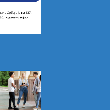
ике Србије је на 137.
26. године усвојио
ата кандидата