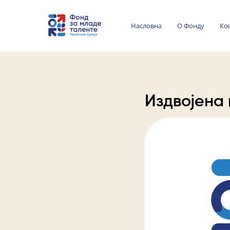
Насловна
О Фонду
Ко
Издвојена 