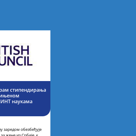
грам стипендирања
едињеном
МИНТ наукама
ну заредом обезбеђује
за жене из Србије, које