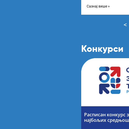
Конкурса за стипендир
завршне
Сазнај више »
<
Конкурси
Расписан конкурс 
најбољих средњош