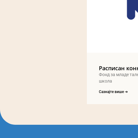
Расписан кон
Фонд за младе тал
школа
Сазнајте више ➔