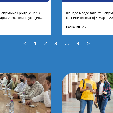
Републике Србије је на 138.
Фонд за младе таленте Републ
арта 2026. године усвојио
седници одржаној 5. марта 20
ата по
Листу прелиминарних резулт
Сазнај више »
<
1
2
3
…
9
>