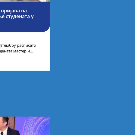
 пријава на
е студената у
септембру расписати
дената мастер и
а у иностранству, на