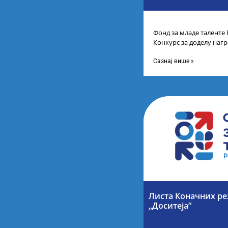
Фонд за младе таленте 
Конкурс за доделу наг
школа за постигнуте у
Сазнај више »
Листа Коначних ре
„Доситеја“