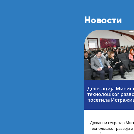
Новости
Делегација Минист
технолошког разво
посетила Истражи
Државни секретар Мини
технолошког развоја и