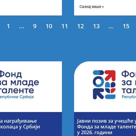
ање најбољих студената
Листу коначних резултата по
Сазнај више »
1
…
9
10
11
12
13
…
15
за награђивање
Јавни позив за учешће 
колаца у Србији
Фонда за младе талент
у 2026. години