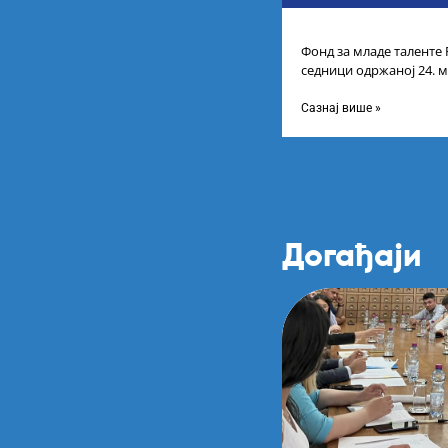
Фонд за младе таленте 
седници одржаној 24. м
Листу коначних резулт
Сазнај више »
Догађаји