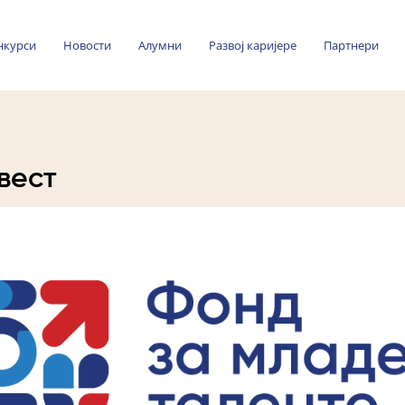
нкурси
Новости
Алумни
Развој каријере
Партнери
вест