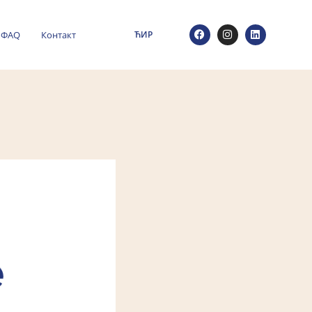
ФАQ
Контакт
ЋИР