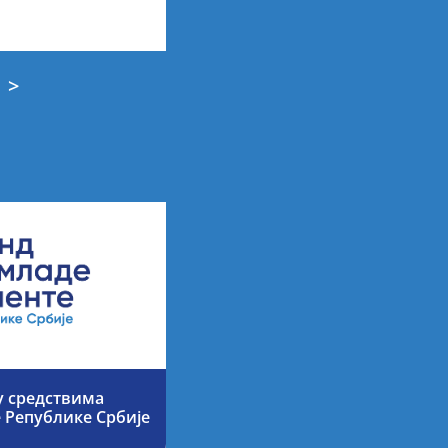
>
у средствима
е Републике Србије