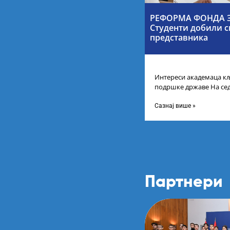
РЕФОРМА ФОНДА З
Студенти добили с
представника
Интереси академаца кљ
подршке државе На се
Србије одлучено је да 
Сазнај више »
Партнери