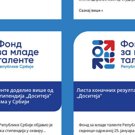
 Марина Соковић и
поседују диплому из области 
а промоцију
Сазнај више »
енте доделио више од
Листа коначних резулта
типендија „Доситеја“
„Доситеја“
ма у Србији
Републике Србије објавио је
Фонд за младе таленте Републ
ка стипендија у оквиру
седници одржаној 25. јануара