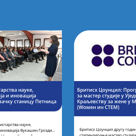
арства науке,
Бритисх Цоунцил: Про
ја и иновација
за мастер студије у Уј
вачку станицу Петница
Краљевству за жене у 
(Wомен ин СТЕМ)
старства науке,
Бритисх Цоунцил другу годи
 иновација Вукашин Гроздић,
стипендирање мастер студија 