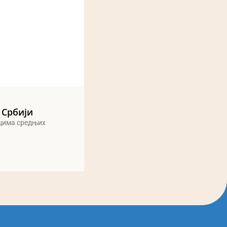
 Србији
ицима средњих