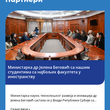
Министарка др Јелена Беговић са нашим
студентима са најбољих факултета у
иностранству
Министарка науке, технолошког развоја и иновација др
Јелена Беговић састала се у Влади Републике Србије са
најбољим студентима из Србије
Сазнај више »