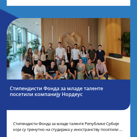
Стипендисти Фонда за младе таленте
посетили компанију Нордеус
Стипендисти Фонда за младе таленте Републике Србије
који су тренутно на студијама у иностранству посетили су
компанију Нордеус, у оквиру