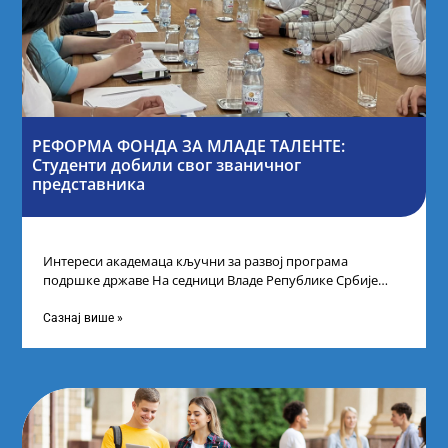
РЕФОРМА ФОНДА ЗА МЛАДЕ ТАЛЕНТЕ:
Студенти добили свог званичног
представника
Интереси академаца кључни за развој програма
подршке државе На седници Владе Републике Србије
одлучено је да први пут у оквиру
Сазнај више »