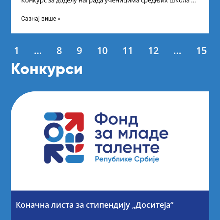
Конкурс за доделу награда ученицима средњих школа за
постигнуте успехе на признатим
Сазнај више »
1
…
8
9
10
11
12
…
15
Конкурси
Коначна листа за стипендију „Доситеја“