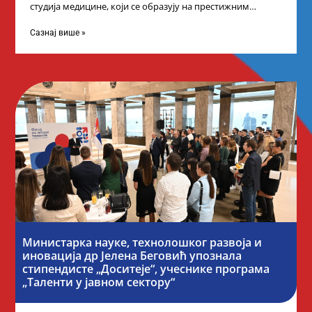
студија медицине, који се образују на престижним
факултетима у иностранству, добило је додатне
стипендије од
Сазнај више »
Министарка науке, технолошког развоја и
иновација др Јелена Беговић упознала
стипендисте „Доситеје“, учеснике програма
„Таленти у јавном сектору“