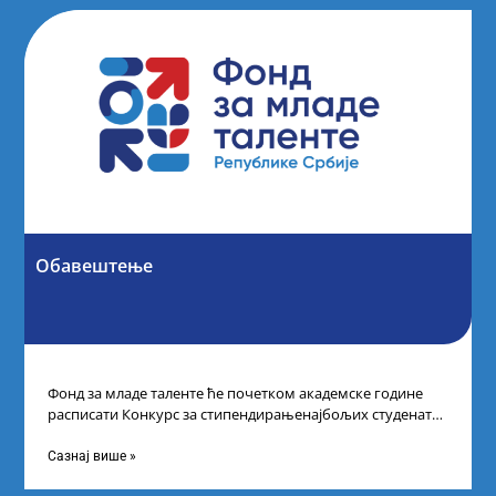
Обавештење
Фонд за младе таленте ће почетком академске године
расписати Конкурс за стипендирањенајбољих студената
другог и трећег степена студија на водећим
Сазнај више »