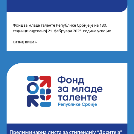
Фонд за младе таленте Републике Србије је на 130.
седници одржаној 21. фебруара 2025. године усвојио
Листу коначних резултата по
Сазнај више »
Прелиминарна листа за стипендију “Доситеја”