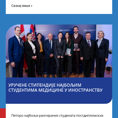
покренули су иницијативу Таленти.Екосистем. На
догађају су се
Сазнај више »
УРУЧЕНЕ СТИПЕНДИЈЕ НАЈБОЉИМ
СТУДЕНТИМА МЕДИЦИНЕ У ИНОСТРАНСТВУ
Петоро најбоље рангираних студената постдипломских