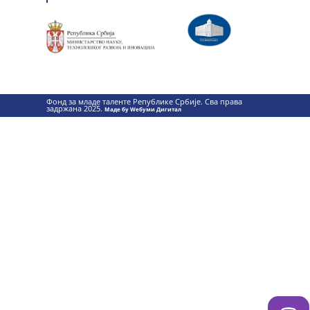
Фонд за младе таленте Републике Србије. Сва права
задржана 2025.
Маде бy Wебуми Дигитал