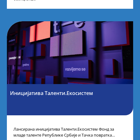
Иницијатива Таленти.Екосистем
Лансирана иницијатива Таленти.Екосистем Фонд за
младе таленте Републике Србије и Тачка повратка