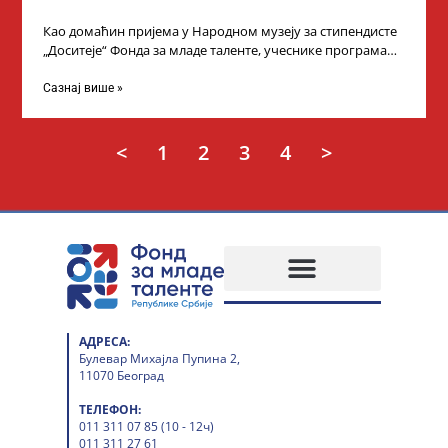
Као домаћин пријема у Народном музеју за стипендисте
„Доситеје“ Фонда за младе таленте, учеснике програма
„Таленти у јавном сектору“, министарка
Сазнај више »
<
1
2
3
4
>
АДРЕСА:
Булевар Михајла Пупина 2,
11070 Београд
ТЕЛЕФОН:
011 311 07 85 (10 - 12ч)
011 311 27 61