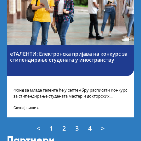
еТАЛЕНТИ: Електронска пријава на конкурс за
стипендирање студената у иностранству
Фонд за младе таленте ће у септембру расписати Конкурс
за стипендирање студената мастер и докторских
академских студија у иностранству, на
Сазнај више »
<
1
2
3
4
>
Партнери