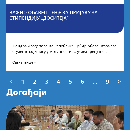
ВАЖНО ОБАВЕШТЕНјЕ ЗА ПРИЈАВУ ЗА
СТИПЕНДИЈУ „ДОСИТЕЈА“
Фонд за младе таленте Републике Србије обавештава све
студенте који нису у могућности да услед тренутне
ситуације на универзитетима и
Сазнај више »
<
1
2
3
4
5
6
…
9
>
Догађаји