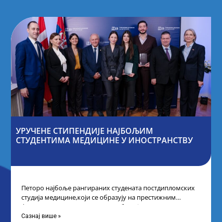
УРУЧЕНЕ СТИПЕНДИЈЕ НАЈБОЉИМ
СТУДЕНТИМА МЕДИЦИНЕ У ИНОСТРАНСТВУ
Петоро најбоље рангираних студената постдипломских
студија медицине,који се образују на престижним
факултетима у иностранству, добило је
додатнестипендије од по 10.000
Сазнај више »