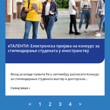
еТАЛЕНТИ: Електронска пријава на конкурс за
стипендирање студената у иностранству
Фонд за младе таленте ће у септембру расписати Конкурс
за стипендирање студената мастер и докторских
академских студија у иностранству, на
Сазнај више »
<
1
2
3
4
>