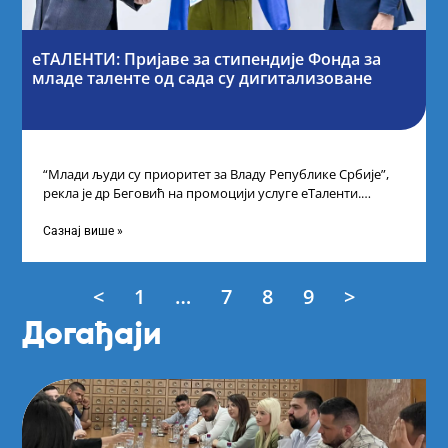
еТАЛЕНТИ: Пријаве за стипендије Фонда за
младе таленте од сада су дигитализоване
“Млади људи су приоритет за Владу Републике Србије”,
рекла је др Беговић на промоцији услуге еТаленти.
Министарка науке, технолошког развоја
Сазнај више »
<
1
…
7
8
9
>
Догађаји