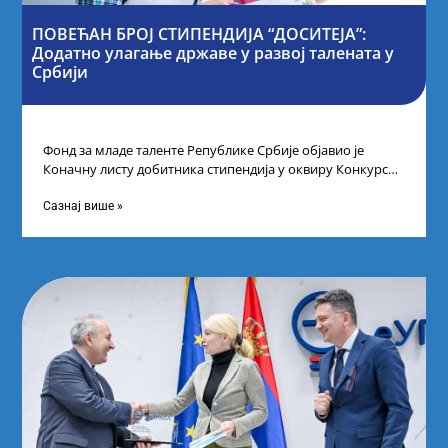
ПОВЕЋАН БРОЈ СТИПЕНДИЈА “ДОСИТЕЈА”:
Додатно улагање државе у развој талената у
Србији
Фонд за младе таленте Републике Србије објавио је
Коначну листу добитника стипендија у оквиру Конкурса
за стипендирање најбољих студената завршне
Сазнај више »