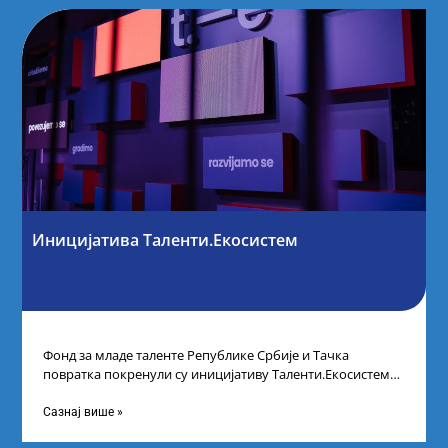
Иницијатива Таленти.Екосистем
Фонд за младе таленте Републике Србије и Тачка
повратка покренули су иницијативу Таленти.Екосистем.
На догађају су се окупили представници привреде,
Сазнај више »