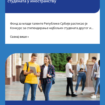
студената у иностранству
Фонд за младе таленте Републике Србије расписао је
Конкурс за стипендирање најбољих студената другог и
трећег степена студија на водећим
Сазнај више »