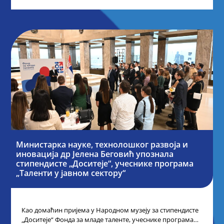
Министарка науке, технолошког развоја и
иновација др Јелена Беговић упознала
стипендисте „Доситеје“, учеснике програма
„Таленти у јавном сектору“
Као домаћин пријема у Народном музеју за стипендисте
„Доситеје“ Фонда за младе таленте, учеснике програма