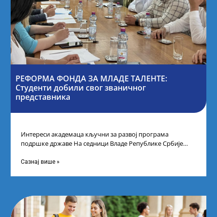
РЕФОРМА ФОНДА ЗА МЛАДЕ ТАЛЕНТЕ:
Студенти добили свог званичног
представника
Интереси академаца кључни за развој програма
подршке државе На седници Владе Републике Србије
одлучено је да први пут у оквиру
Сазнај више »