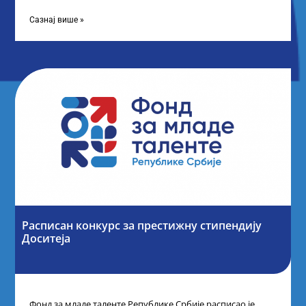
„Таленти у јавном сектору“, министарка
Сазнај више »
Расписан конкурс за престижну стипендију
Доситеја
Фонд за младе таленте Републике Србије расписао је