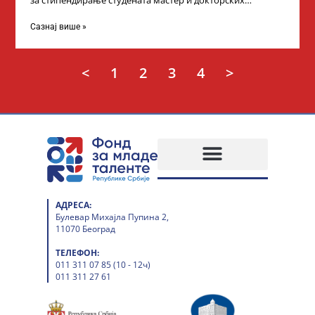
за стипендирање студената мастер и докторских
академских студија у иностранству, на
Сазнај више »
<
1
2
3
4
>
АДРЕСА:
Булевар Михајла Пупина 2,
11070 Београд
ТЕЛЕФОН:
011 311 07 85 (10 - 12ч)
011 311 27 61