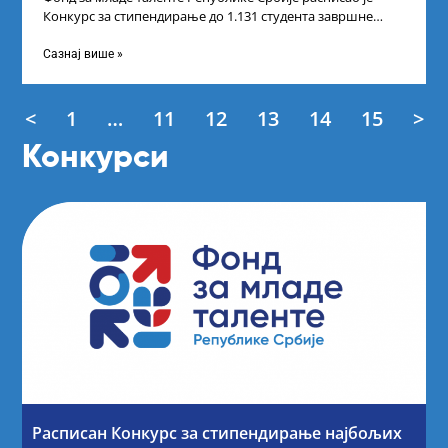
Конкурс за стипендирање до 1.131 студента завршне
године основних и интегрисаних академских
Сазнај више »
<
1
…
11
12
13
14
15
>
Конкурси
Расписан Конкурс за стипендирање најбољих