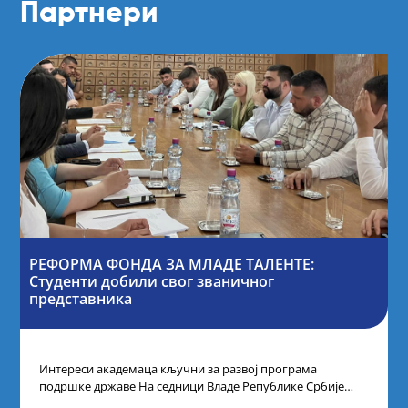
Партнери
РЕФОРМА ФОНДА ЗА МЛАДЕ ТАЛЕНТЕ:
Студенти добили свог званичног
представника
Интереси академаца кључни за развој програма
подршке државе На седници Владе Републике Србије
одлучено је да први пут у оквиру