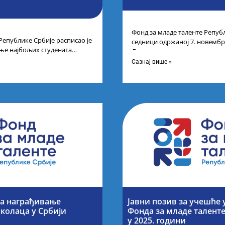
Фонд за младе таленте Републ
Републике Србије расписао је
седници одржаној 7. новембра
ње најбољих студената
Листу прелиминарних резулт
а студија на водећим
Сазнај више »
за награђивање
Јавни позив за учешће 
колаца у Србији
Фонда за младе талент
у 2025. години