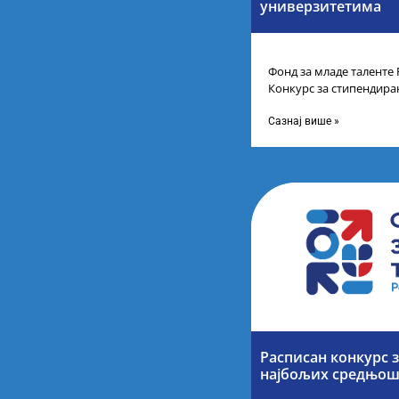
универзитетима
Фонд за младе таленте 
Конкурс за стипендира
другог и трећег степен
Сазнај више »
Расписан конкурс 
најбољих средњош