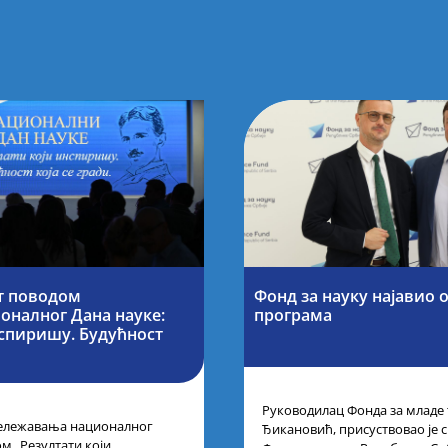
т поводом
Фонд за науку најавио 
оналног Дана науке:
програма
нспиришу. Будућност
Руководилац Фонда за младе
ележавања националног
Ђикановић, присуствовао је 
м „Резултати који