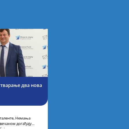
отварање два нова
 таленте, Немања
свечаном догађају