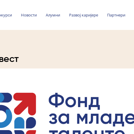
нкурси
Новости
Алумни
Развој каријере
Партнери
вест