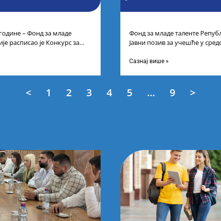
 године – Фонд за младе
Фонд за младе таленте Републ
је расписао је Конкурс за
Јавни позив за учешће у сре
цима средњих
таленте Републике Србије
Сазнај више »
<
1
2
3
4
5
…
9
>