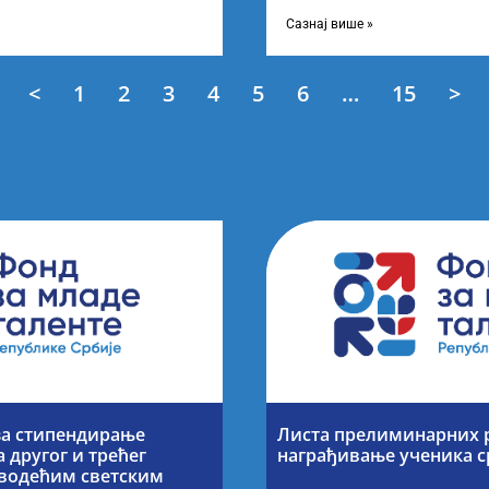
дини остварили
ТецхМоментум 2025 – уз под
покровитељство Министарст
Сазнај више »
<
1
2
3
4
5
6
…
15
>
за стипендирање
Листа прелиминарних р
 другог и трећег
награђивање ученика 
а водећим светским