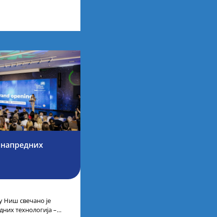
рбије одржаном у
 напредних
 Ниш свечано је
дних технологија –