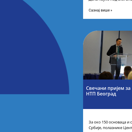
инспиришу. Будућност к
организацији Министа
Сазнај више »
Свечани пријем за 
НТП Београд
За око 150 основаца и
Србије, полазнике Центр