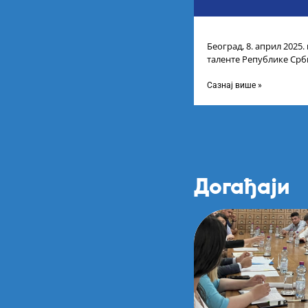
Београд, 8. април 2025.
таленте Републике Срби
доделу награда учени
Сазнај више »
Догађаји