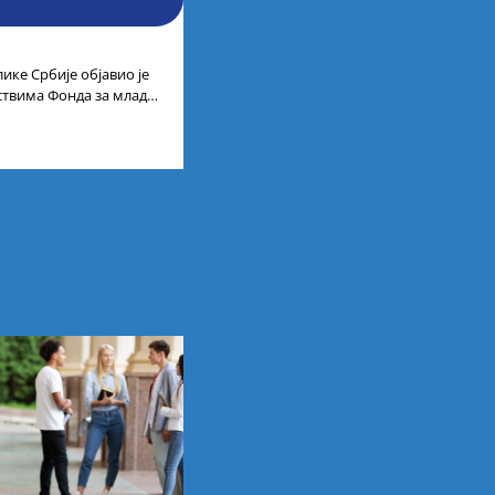
ике Србије објавио је
дствима Фонда за младе