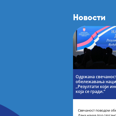
Новости
Одржана свечанос
обележавања наци
,,Резултати који и
која се гради.“
Свечаност поводом об
Дана науке под слогано