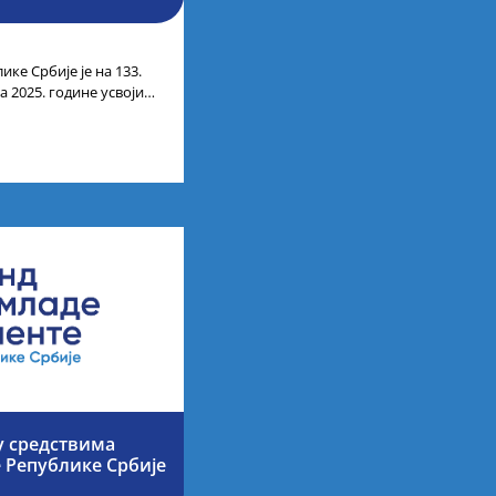
ике Србије је на 133.
 2025. године усвојио
ата по
у средствима
е Републике Србије