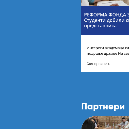
РЕФОРМА ФОНДА З
Студенти добили с
представника
Интереси академаца кљ
подршке државе На се
Србије одлучено је да 
Сазнај више »
Партнери