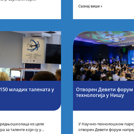
Фонда за науку Републике С
оја се гради“ одржана је у
Научно-технолошком парку
Сазнај више »
рства
150 младих талената у
Отворен Девети форум
технологија у Нишу
 средњошколаца из целе
У Научно-технолошком парку
а за таленте који су у
отворен Девети форум напре