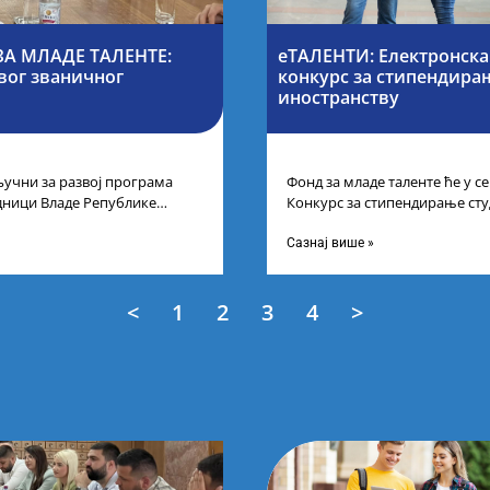
А МЛАДЕ ТАЛЕНТЕ:
еТАЛЕНТИ: Електронска
вог званичног
конкурс за стипендирањ
иностранству
учни за развој програма
Фонд за младе таленте ће у 
дници Владе Републике
Конкурс за стипендирање сту
први пут у оквиру
докторских академских студиј
Сазнај више »
<
1
2
3
4
>