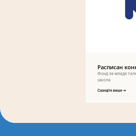
Расписан кон
Фонд за младе тал
школа
Сазнајте више ➔