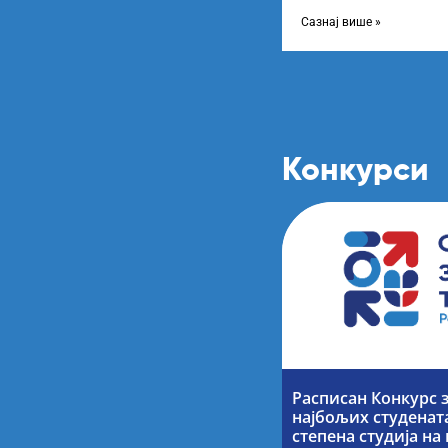
школској 2024/2025. го
Сазнај више »
Конкурси
Расписан Конкурс 
најбољих студената
степена студија н