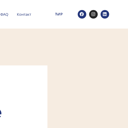
ФАQ
Контакт
ЋИР