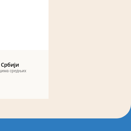
 Србији
ицима средњих