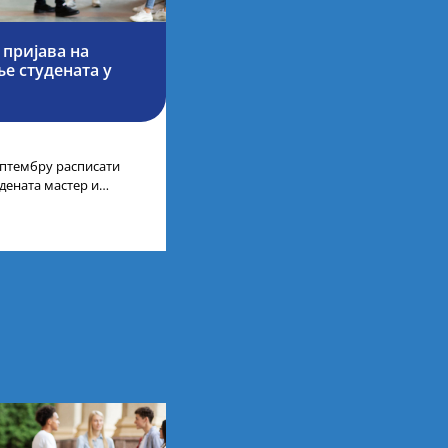
 пријава на
е студената у
септембру расписати
дената мастер и
а у иностранству, на