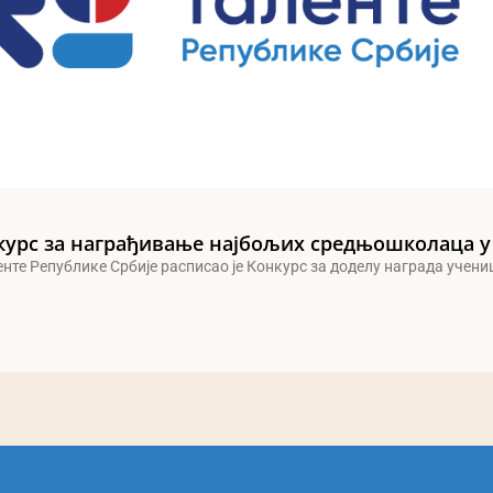
курс за награђивање најбољих средњошколаца у
енте Републике Србије расписао је Конкурс за доделу награда учен