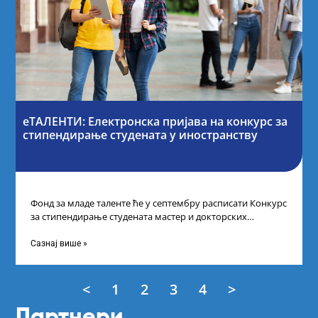
еТАЛЕНТИ: Електронска пријава на конкурс за
стипендирање студената у иностранству
Фонд за младе таленте ће у септембру расписати Конкурс
за стипендирање студената мастер и докторских
академских студија у иностранству, на
Сазнај више »
<
1
2
3
4
>
Партнери