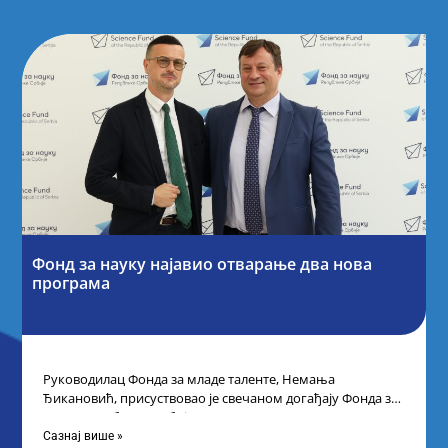
Фонд за науку најавио отварање два нова
програма
Руководилац Фонда за младе таленте, Немања
Ђикановић, присуствовао је свечаном догађају Фонда за
науку Републике Србије одржаном у Научно-
технолошком парку
Сазнај више »