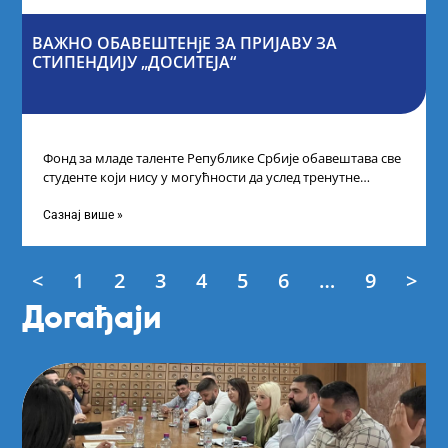
ВАЖНО ОБАВЕШТЕНјЕ ЗА ПРИЈАВУ ЗА
СТИПЕНДИЈУ „ДОСИТЕЈА“
Фонд за младе таленте Републике Србије обавештава све
студенте који нису у могућности да услед тренутне
ситуације на универзитетима и
Сазнај више »
<
1
2
3
4
5
6
…
9
>
Догађаји