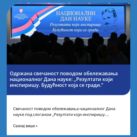
Одржана свечаност поводом обележавања
националног Дана науке: ,,Резултати који
инспиришу. Будућност која се гради.“
Свечаност поводом обележавања националног Дана
науке под слоганом „Резултати који инспиришу.
Будућност која се гради“ одржана је у организацији
Министарства
Сазнај више »