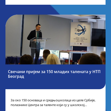
Свечани пријем за 150 младих талената у НТП
Београд
За око 150 основаца и средњошколаца из целе Србије,
полазнике Центра за таленте који су у школској
2024/2025. години остварили