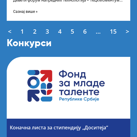
Девети форум напредних технологија – ТецхМоментум
2025 – уз подршку и покровитељство Министарства
Сазнај више »
<
1
2
3
4
5
6
…
15
>
Конкурси
Коначна листа за стипендију „Доситеја“