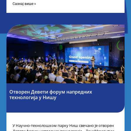
Сазнај више »
Отворен Девети форум напредних
технологија у Нишу
У Научно-технолошком парку Ниш свечано је отворен