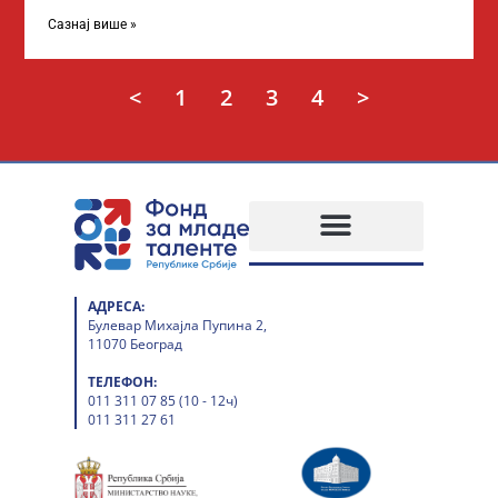
академских студија у иностранству, на
Сазнај више »
<
1
2
3
4
>
АДРЕСА:
Булевар Михајла Пупина 2,
11070 Београд
ТЕЛЕФОН:
011 311 07 85 (10 - 12ч)
011 311 27 61