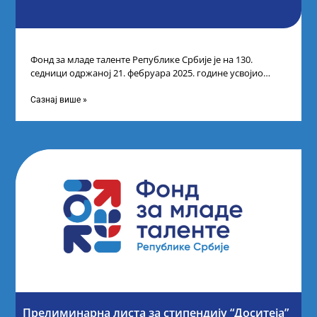
Фонд за младе таленте Републике Србије је на 130.
седници одржаној 21. фебруара 2025. године усвојио
Листу коначних резултата по
Сазнај више »
Прелиминарна листа за стипендију “Доситеја”