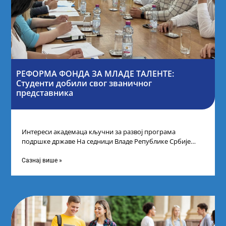
РЕФОРМА ФОНДА ЗА МЛАДЕ ТАЛЕНТЕ:
Студенти добили свог званичног
представника
Интереси академаца кључни за развој програма
подршке државе На седници Владе Републике Србије
одлучено је да први пут у оквиру
Сазнај више »