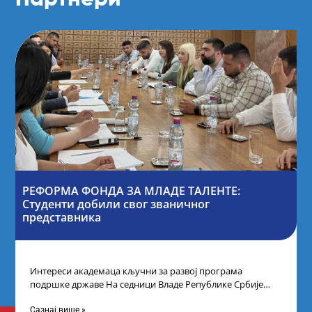
РЕФОРМА ФОНДА ЗА МЛАДЕ ТАЛЕНТЕ:
Студенти добили свог званичног
представника
Интереси академаца кључни за развој програма
подршке државе На седници Владе Републике Србије
одлучено је да први пут у оквиру
Сазнај више »