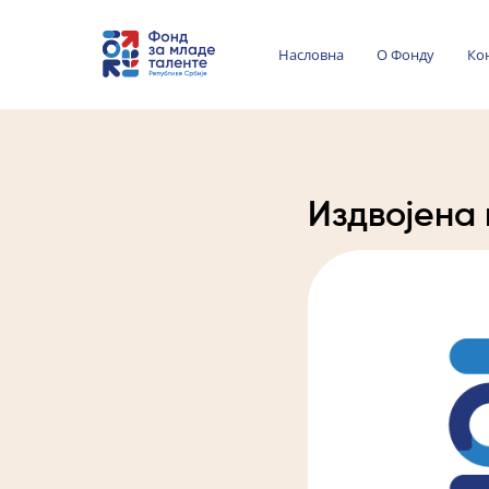
Насловна
О Фонду
Ко
Издвојена 