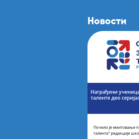
Новости
Награђени учениц
таленте део серија
Почело је емитовање п
талента“ редакције шк