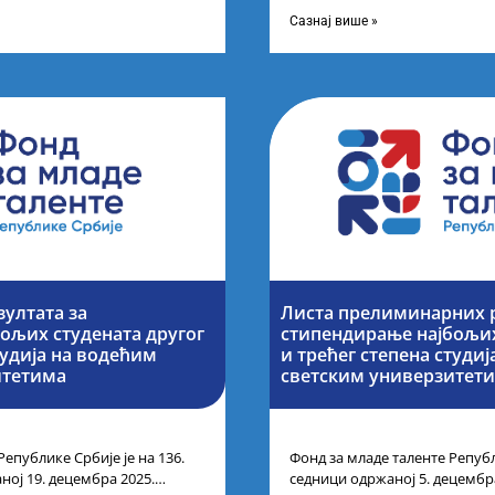
ог петка у 10 часова на
године основних и интегриса
Сазнај више »
зултата за
Листа прелиминарних р
ољих студената другог
стипендирање најбољих
тудија на водећим
и трећег степена студи
итетима
светским универзитет
Републике Србије је на 136.
Фонд за младе таленте Републ
ној 19. децембра 2025.
седници одржаној 5. децембр