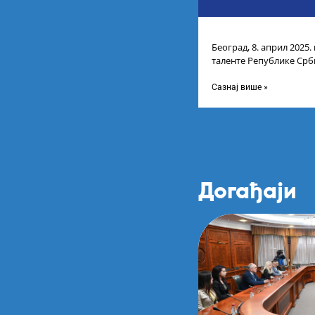
Београд, 8. април 2025.
таленте Републике Срби
доделу награда учени
Сазнај више »
Догађаји