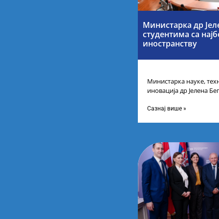
Министарка др Јел
студентима са нај
иностранству
Министарка науке, тех
иновација др Јелена Бег
Републике Србије са н
Сазнај више »