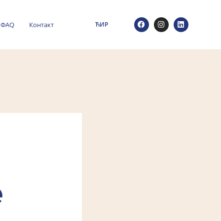
ФАQ
Контакт
ЋИР