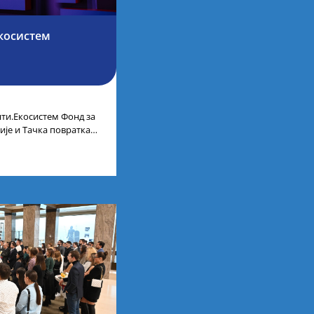
косистем
ти.Екосистем Фонд за
ије и Тачка повратка
ленти.Екосистем. На