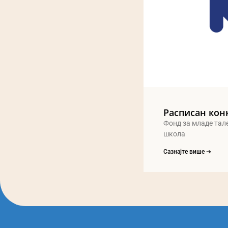
Расписан кон
Фонд за младе тал
школа
Сазнајте више ➔