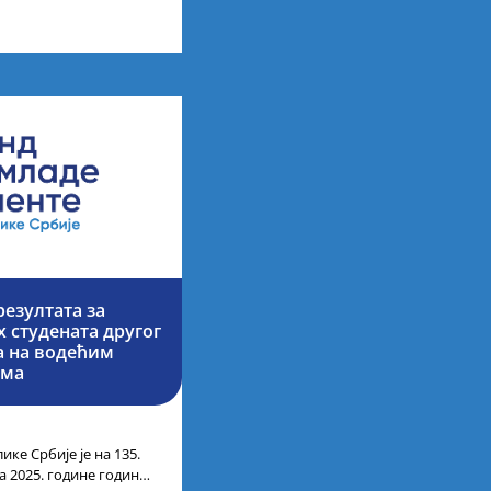
них академских студија
езултата за
 студената другог
ја на водећим
има
ике Србије је на 135.
а 2025. године године