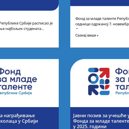
Фонд за младе таленте Републ
Републике Србије расписао је
седници одржаној 7. новембра
ње најбољих студената
Листу прелиминарних резулт
а студија на водећим
Сазнај више »
за награђивање
Јавни позив за учешће 
колаца у Србији
Фонда за младе талент
у 2025. години