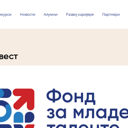
нкурси
Новости
Алумни
Развој каријере
Партнери
вест