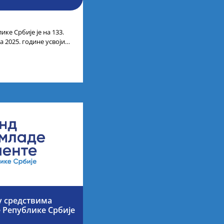
ике Србије је на 133.
 2025. године усвојио
ата по
у средствима
е Републике Србије