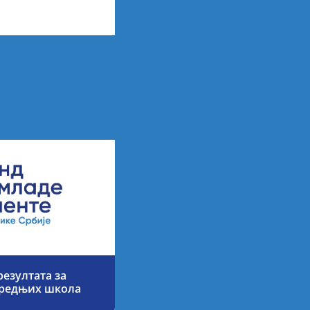
х резултата
езултата за
средњих школа