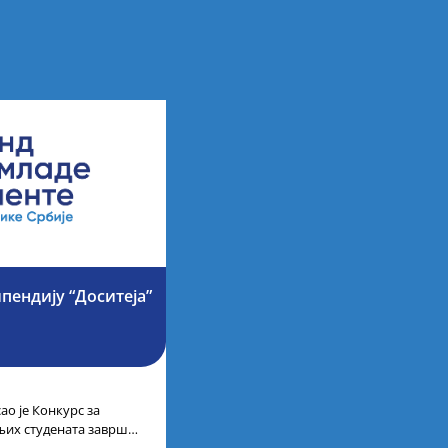
ипендију “Доситеја”
ао је Конкурс за
љих студената завршне