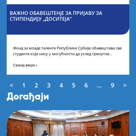
ВАЖНО ОБАВЕШТЕНјЕ ЗА ПРИЈАВУ ЗА
СТИПЕНДИЈУ „ДОСИТЕЈА“
Фонд за младе таленте Републике Србије обавештава све
студенте који нису у могућности да услед тренутне
ситуације на универзитетима и
Сазнај више »
<
1
2
3
4
5
6
…
9
>
Догађаји