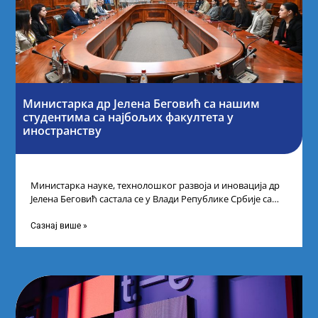
Министарка др Јелена Беговић са нашим
студентима са најбољих факултета у
иностранству
Министарка науке, технолошког развоја и иновација др
Јелена Беговић састала се у Влади Републике Србије са
најбољим студентима из Србије
Сазнај више »