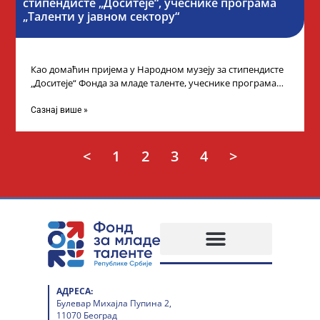
стипендисте „Доситеје“, учеснике програма
„Таленти у јавном сектору“
Као домаћин пријема у Народном музеју за стипендисте
„Доситеје“ Фонда за младе таленте, учеснике програма
„Таленти у јавном сектору“, министарка
Сазнај више »
<
1
2
3
4
>
АДРЕСА:
Булевар Михајла Пупина 2,
11070 Београд