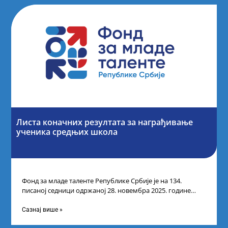
Листа коначних резултата за награђивање
ученика средњих школа
Фонд за младе таленте Републике Србије је на 134.
писаној седници одржаној 28. новембра 2025. године
усвојио Листу коначних резултата
Сазнај више »