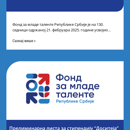
Фонд за младе таленте Републике Србије је на 130.
седници одржаној 21. фебруара 2025. године усвојио
Листу коначних резултата по
Сазнај више »
Прелиминарна листа за стипендију “Доситеја”