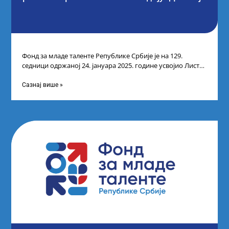
Фонд за младе таленте Републике Србије је на 129.
седници одржаној 24. јануара 2025. године усвојио Листу
прелиминарних резултата кандидата
Сазнај више »