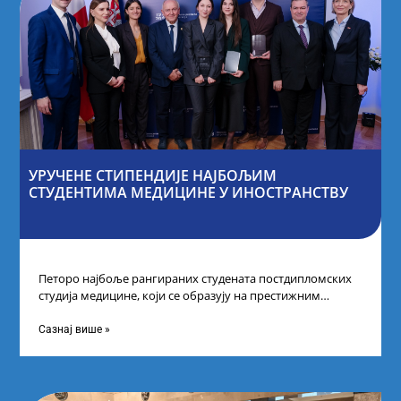
УРУЧЕНЕ СТИПЕНДИЈЕ НАЈБОЉИМ
СТУДЕНТИМА МЕДИЦИНЕ У ИНОСТРАНСТВУ
Петоро најбоље рангираних студената постдипломских
студија медицине, који се образују на престижним
факултетима у иностранству, добило је додатне
стипендије од
Сазнај више »