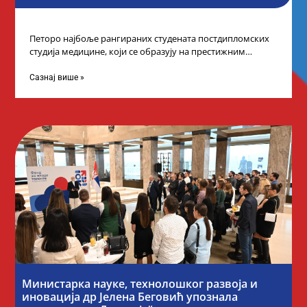
Петоро најбоље рангираних студената постдипломских
студија медицине, који се образују на престижним
факултетима у иностранству, добило је додатне
стипендије од
Сазнај више »
Министарка науке, технолошког развоја и
иновација др Јелена Беговић упознала