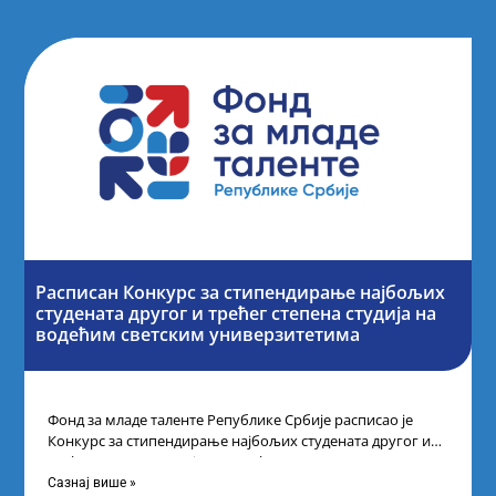
Расписан Конкурс за стипендирање најбољих
студената другог и трећег степена студија на
водећим светским универзитетима
Фонд за младе таленте Републике Србије расписао је
Конкурс за стипендирање најбољих студената другог и
трећег степена студија на водећим
Сазнај више »