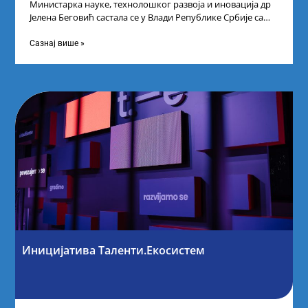
Министарка науке, технолошког развоја и иновација др
Јелена Беговић састала се у Влади Републике Србије са
најбољим студентима из Србије
Сазнај више »
Иницијатива Таленти.Екосистем