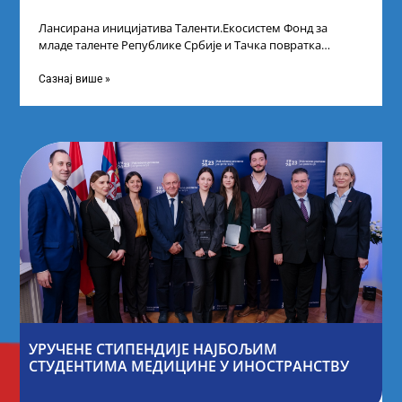
Лансирана иницијатива Таленти.Екосистем Фонд за
младе таленте Републике Србије и Тачка повратка
покренули су иницијативу Таленти.Екосистем. На
догађају су се
Сазнај више »
УРУЧЕНЕ СТИПЕНДИЈЕ НАЈБОЉИМ
СТУДЕНТИМА МЕДИЦИНЕ У ИНОСТРАНСТВУ