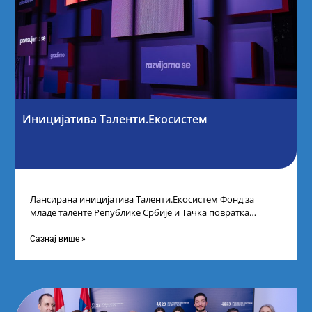
Иницијатива Таленти.Екосистем
Лансирана иницијатива Таленти.Екосистем Фонд за
младе таленте Републике Србије и Тачка повратка
покренули су иницијативу Таленти.Екосистем. На
догађају су се
Сазнај више »