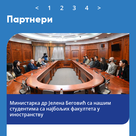
<
1
2
3
4
>
Партнери
Министарка др Јелена Беговић са нашим
студентима са најбољих факултета у
иностранству