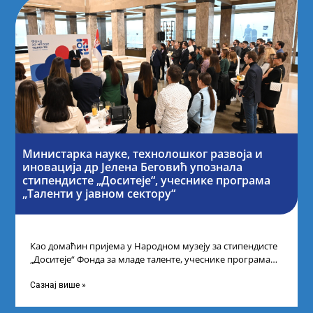
Министарка науке, технолошког развоја и
иновација др Јелена Беговић упознала
стипендисте „Доситеје“, учеснике програма
„Таленти у јавном сектору“
Као домаћин пријема у Народном музеју за стипендисте
„Доситеје“ Фонда за младе таленте, учеснике програма
„Таленти у јавном сектору“, министарка
Сазнај више »