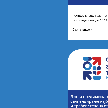
Фонд за младе таленте 
стипендирање до 1.111
године основних и инт
Сазнај више »
Листа прелиминарн
стипендирање најб
и трећег степена с