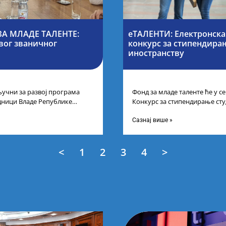
А МЛАДЕ ТАЛЕНТЕ:
еТАЛЕНТИ: Електронска
вог званичног
конкурс за стипендирањ
иностранству
учни за развој програма
Фонд за младе таленте ће у 
дници Владе Републике
Конкурс за стипендирање сту
први пут у оквиру
докторских академских студиј
Сазнај више »
<
1
2
3
4
>