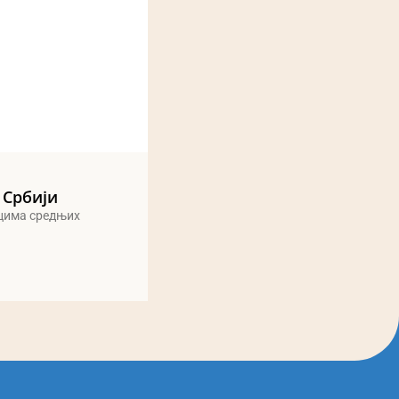
 Србији
ицима средњих