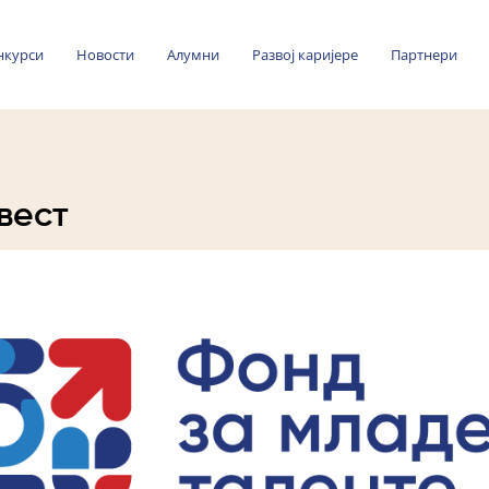
нкурси
Новости
Алумни
Развој каријере
Партнери
вест