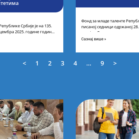
итетима
Фонд за младе таленте Републ
Републике Србије је на 135.
писаној седници одржаној 28
цембра 2025. године године
усвојио Листу коначних резу
нарних резултата
Сазнај више »
<
1
2
3
4
…
9
>