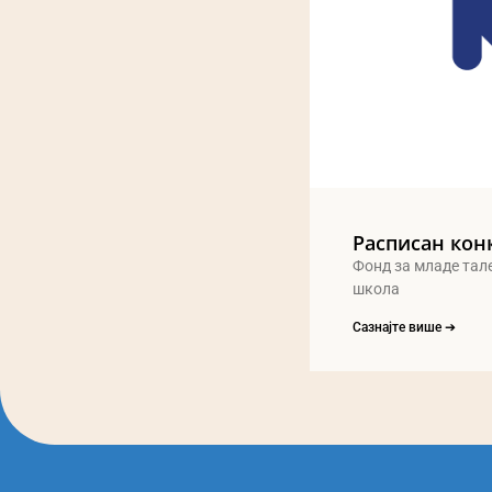
Расписан кон
Фонд за младе тал
школа
Сазнајте више ➔