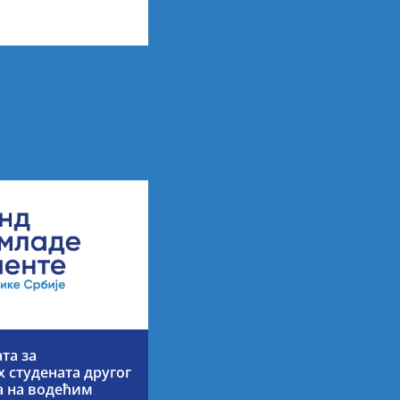
арних резултата по
 ученицима
та за
 студената другог
ја на водећим