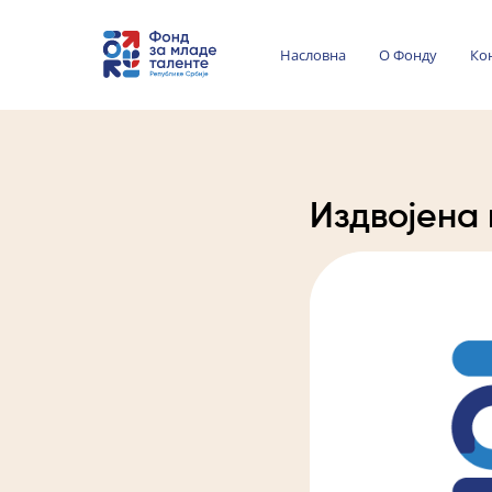
Насловна
О Фонду
Ко
Издвојена 