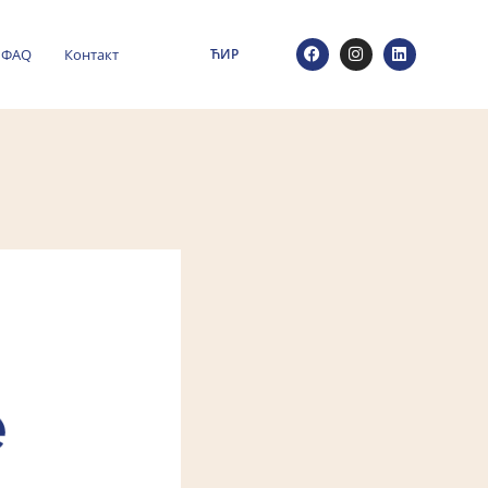
ФАQ
Контакт
ЋИР