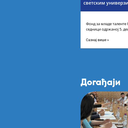
светским универз
Фонд за младе таленте 
седници одржаној 5. де
усвојио Листу прелими
Сазнај више »
Догађаји