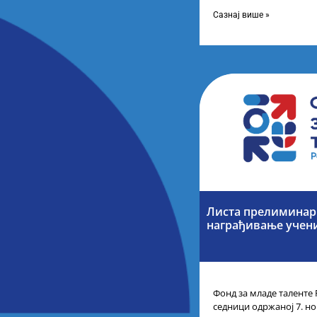
усвојио Листу коначних
Сазнај више »
Листа прелиминарн
награђивање учен
Фонд за младе таленте 
седници одржаној 7. но