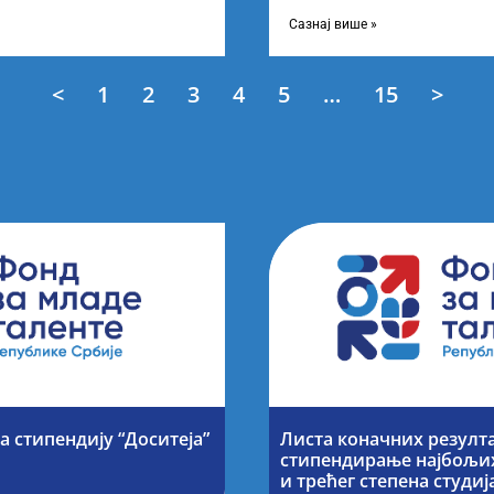
езултата по
објављивање Листе прелимин
Конкурсу за доделу награда
Сазнај више »
<
1
2
3
4
5
…
15
>
а стипендију “Доситеја”
Листа коначних резулта
стипендирање најбољих
и трећег степена студи