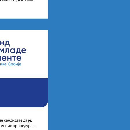
ија на водећим
 кандидате да је,
тивних процедура,