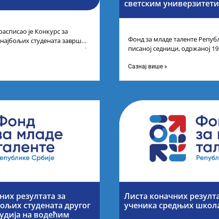
светским универзитет
расписао је Конкурс за
Фонд за младе таленте Републ
 најбољих студената завршне
писаној седници, одржаној 19
егрисаних академских студија
године, усвојио Одлуку о Лис
Сазнај више »
их резултата за
Листа коначних резулт
ољих студената другог
ученика средњих школ
тудија на водећим