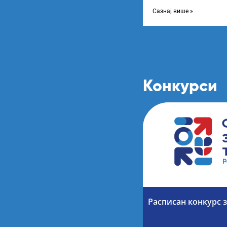
Листу прелиминарних р
Сазнај више »
Конкурси
Расписан конкурс з