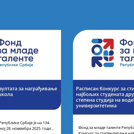
зултата за награђивање
Расписан Конкурс за с
школа
најбољих студената дру
степена студија на вод
универзитетима
Републике Србије је на 134.
Фонд за младе таленте Републ
ој 28. новембра 2025. године
Конкурс за стипендирање на