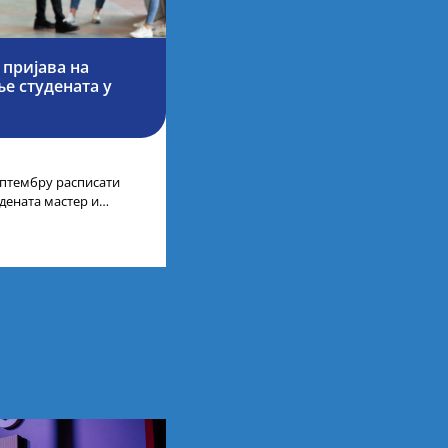
 пријава на
е студената у
септембру расписати
дената мастер и
а у иностранству, на