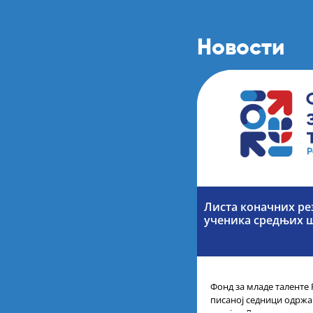
Новости
Листа коначних ре
ученика средњих 
Фонд за младе таленте 
писаној седници одржан