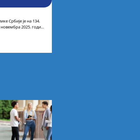
ике Србије је на 134.
. новембра 2025. године
лтата