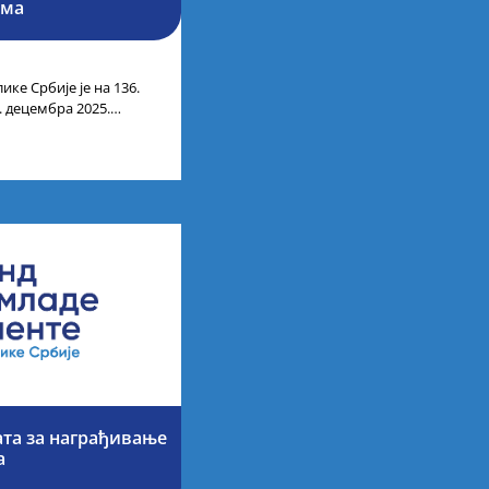
има
ике Србије је на 136.
. децембра 2025.
ти
ата за награђивање
а