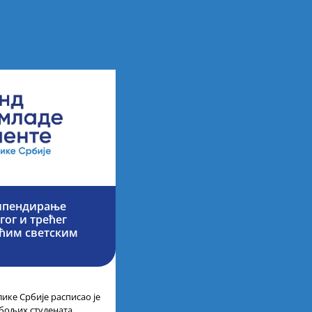
типендирање
гог и трећег
ећим светским
ике Србије расписао је
јбољих студената