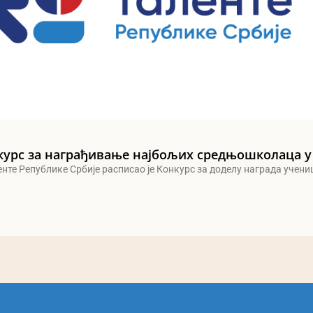
курс за награђивање најбољих средњошколаца у
енте Републике Србије расписао је Конкурс за доделу награда учен