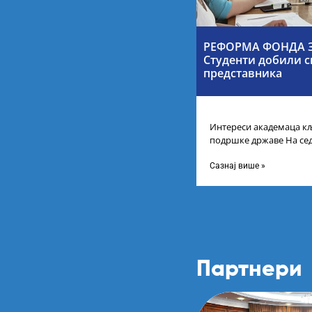
РЕФОРМА ФОНДА З
Студенти добили с
представника
Интереси академаца кљ
подршке државе На се
Србије одлучено је да 
Сазнај више »
Партнери