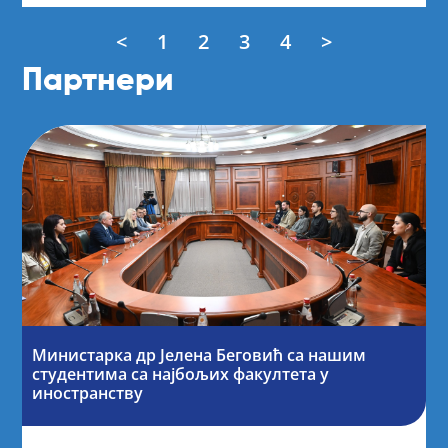
<
1
2
3
4
>
Партнери
Министарка др Јелена Беговић са нашим
студентима са најбољих факултета у
иностранству