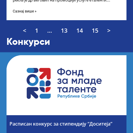
рекла је др Беговић на промоцији услуге еТаленти.
Министарка науке, технолошког развоја
Сазнај више »
<
1
…
13
14
15
>
Конкурси
Расписан конкурс за стипендију “Доситеја”