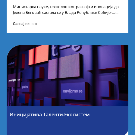
Министарка науке, технолошког развоја и иновација др
Јелена Беговић састала се у Влади Републике Србије са
најбољим студентима из Србије
Сазнај више »
Иницијатива Таленти.Екосистем