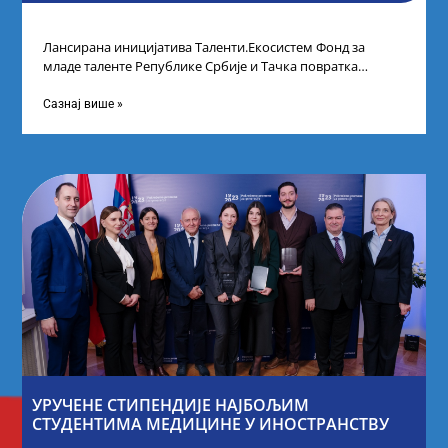
Лансирана иницијатива Таленти.Екосистем Фонд за
младе таленте Републике Србије и Тачка повратка
покренули су иницијативу Таленти.Екосистем. На
догађају су се
Сазнај више »
УРУЧЕНЕ СТИПЕНДИЈЕ НАЈБОЉИМ
СТУДЕНТИМА МЕДИЦИНЕ У ИНОСТРАНСТВУ