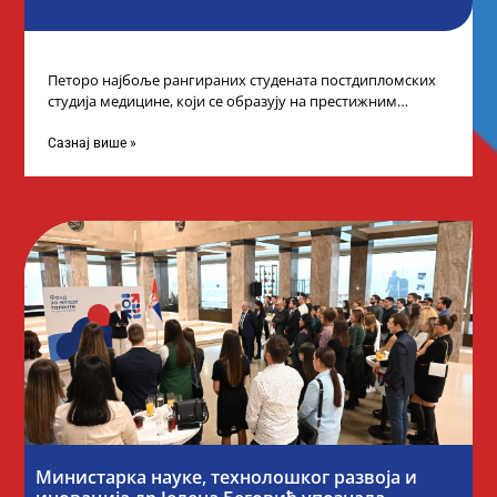
Петоро најбоље рангираних студената постдипломских
студија медицине, који се образују на престижним
факултетима у иностранству, добило је додатне
стипендије од
Сазнај више »
Министарка науке, технолошког развоја и