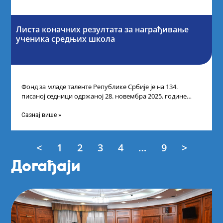
Листа коначних резултата за награђивање
ученика средњих школа
Фонд за младе таленте Републике Србије је на 134.
писаној седници одржаној 28. новембра 2025. године
усвојио Листу коначних резултата
Сазнај више »
<
1
2
3
4
…
9
>
Догађаји