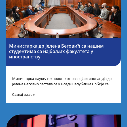
Министарка др Јелена Беговић са нашим
студентима са најбољих факултета у
иностранству
Министарка науке, технолошког развоја и иновација др
Јелена Беговић састала се у Влади Републике Србије са
најбољим студентима из Србије
Сазнај више »