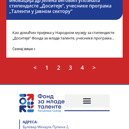
иновација др Јелена Беговић упознала
стипендисте „Доситеје“, учеснике програма
„Таленти у јавном сектору“
Као домаћин пријема у Народном музеју за стипендисте
„Доситеје“ Фонда за младе таленте, учеснике програма
„Таленти у јавном сектору“, министарка
Сазнај више »
<
1
2
3
4
>
АДРЕСА:
Булевар Михајла Пупина 2,