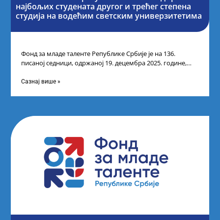
најбољих студената другог и трећег степена
студија на водећим светским универзитетима
Фонд за младе таленте Републике Србије је на 136.
писаној седници, одржаној 19. децембра 2025. године,
усвојио Одлуку о Листи
Сазнај више »