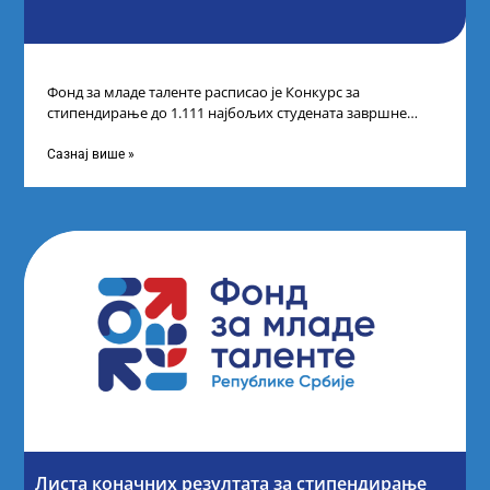
Фонд за младе таленте расписао је Конкурс за
стипендирање до 1.111 најбољих студената завршне
године основних и интегрисаних академских студија
Сазнај више »
Листа коначних резултата за стипендирање