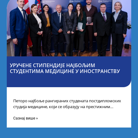
УРУЧЕНЕ СТИПЕНДИЈЕ НАЈБОЉИМ
СТУДЕНТИМА МЕДИЦИНЕ У ИНОСТРАНСТВУ
Петоро најбоље рангираних студената постдипломских
студија медицине, који се образују на престижним
факултетима у иностранству, добило је додатне
стипендије од
Сазнај више »