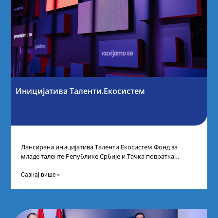
Иницијатива Таленти.Екосистем
Лансирана иницијатива Таленти.Екосистем Фонд за
младе таленте Републике Србије и Тачка повратка
покренули су иницијативу Таленти.Екосистем. На
догађају су се
Сазнај више »