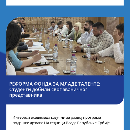
РЕФОРМА ФОНДА ЗА МЛАДЕ ТАЛЕНТЕ:
Студенти добили свог званичног
представника
Интереси академаца кључни за развој програма
подршке државе На седници Владе Републике Србије
одлучено је да први пут у оквиру