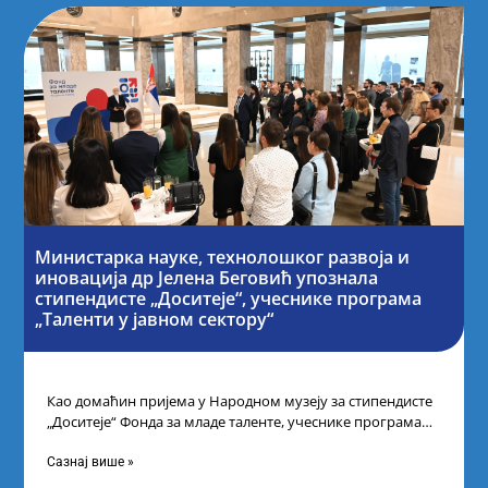
Министарка науке, технолошког развоја и
иновација др Јелена Беговић упознала
стипендисте „Доситеје“, учеснике програма
„Таленти у јавном сектору“
Као домаћин пријема у Народном музеју за стипендисте
„Доситеје“ Фонда за младе таленте, учеснике програма
„Таленти у јавном сектору“, министарка
Сазнај више »