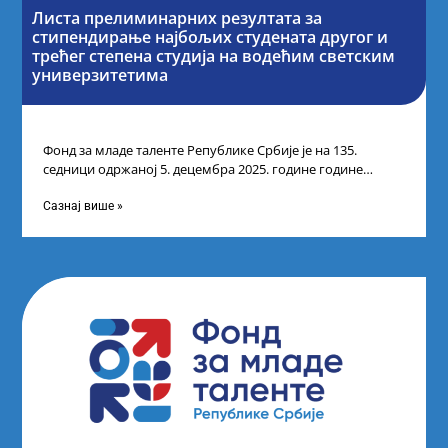
Листа прелиминарних резултата за
стипендирање најбољих студената другог и
трећег степена студија на водећим светским
универзитетима
Фонд за младе таленте Републике Србије је на 135.
седници одржаној 5. децембра 2025. године године
усвојио Листу прелиминарних резултата
Сазнај више »