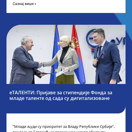
Сазнај више »
еТАЛЕНТИ: Пријаве за стипендије Фонда за
младе таленте од сада су дигитализоване
“Млади људи су приоритет за Владу Републике Србије”,