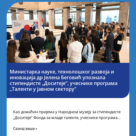
Министарка науке, технолошког развоја и
иновација др Јелена Беговић упознала
стипендисте „Доситеје“, учеснике програма
„Таленти у јавном сектору“
Као домаћин пријема у Народном музеју за стипендисте
„Доситеје“ Фонда за младе таленте, учеснике програма
„Таленти у јавном сектору“, министарка
Сазнај више »