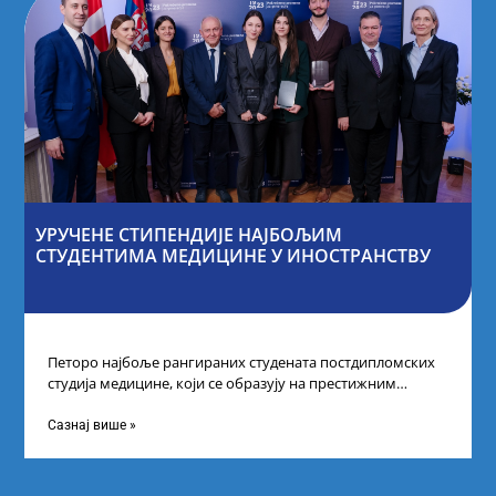
УРУЧЕНЕ СТИПЕНДИЈЕ НАЈБОЉИМ
СТУДЕНТИМА МЕДИЦИНЕ У ИНОСТРАНСТВУ
Петоро најбоље рангираних студената постдипломских
студија медицине, који се образују на престижним
факултетима у иностранству, добило је додатне
стипендије од
Сазнај више »