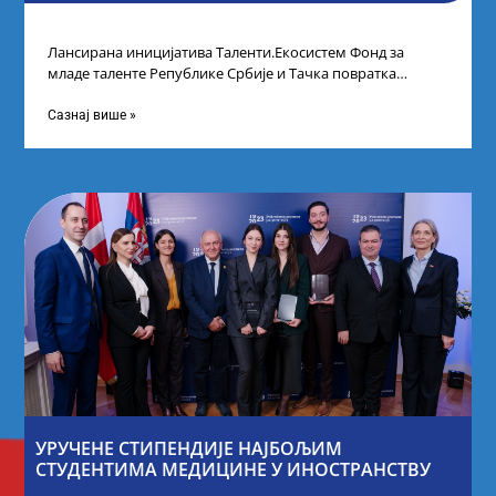
Лансирана иницијатива Таленти.Екосистем Фонд за
младе таленте Републике Србије и Тачка повратка
покренули су иницијативу Таленти.Екосистем. На
догађају су се
Сазнај више »
УРУЧЕНЕ СТИПЕНДИЈЕ НАЈБОЉИМ
СТУДЕНТИМА МЕДИЦИНЕ У ИНОСТРАНСТВУ