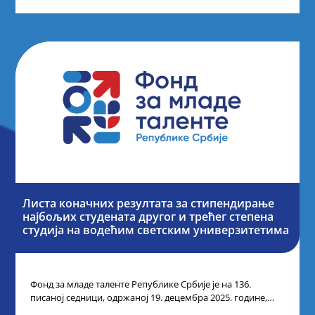
Листа коначних резултата за стипендирање
најбољих студената другог и трећег степена
студија на водећим светским универзитетима
Фонд за младе таленте Републике Србије је на 136.
писаној седници, одржаној 19. децембра 2025. године,
усвојио Одлуку о Листи