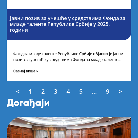
Јавни позив за учешће у средствима Фонда за
младе таленте Републике Србије у 2025.
години
Фонд за младе таленте Републике Србије објавио је Јавни
позив за учешће у средствима Фонда за младе таленте
Републике Србије
Сазнај више »
<
1
2
3
4
5
…
9
>
Догађаји