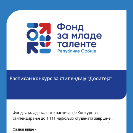
Расписан конкурс за стипендију “Доситеја”
Фонд за младе таленте расписао је Конкурс за
стипендирање до 1.111 најбољих студената завршне
године основних и интегрисаних академских студија
Сазнај више »