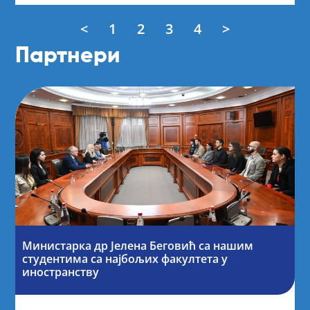
<
1
2
3
4
>
Партнери
Министарка др Јелена Беговић са нашим
студентима са најбољих факултета у
иностранству