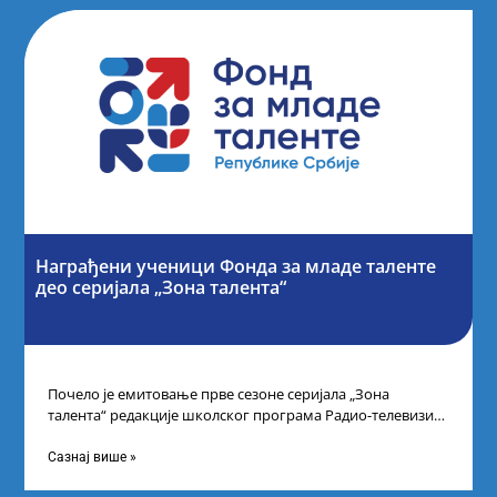
Награђени ученици Фонда за младе таленте
део серијала „Зона талента“
Почело је емитовање прве сезоне серијала „Зона
талента“ редакције школског програма Радио-телевизије
Србије, сваког петка у 10 часова на каналу
Сазнај више »