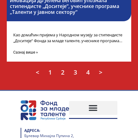
иновација др Јелена Беговић упознала
стипендисте „Доситеје“, учеснике програма
„Таленти у јавном сектору“
Као домаћин пријема у Народном музеју за стипендисте
„Доситеје“ Фонда за младе таленте, учеснике програма
„Таленти у јавном сектору“, министарка
Сазнај више »
<
1
2
3
4
>
АДРЕСА:
Булевар Михајла Пупина 2,