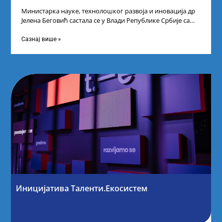
Министарка науке, технолошког развоја и иновација др
Јелена Беговић састала се у Влади Републике Србије са
најбољим студентима из Србије
Сазнај више »
Иницијатива Таленти.Екосистем