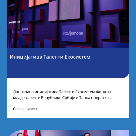
Иницијатива Таленти.Екосистем
Лансирана иницијатива Таленти.Екосистем Фонд за
младе таленте Републике Србије и Тачка повратка
покренули су иницијативу Таленти.Екосистем. На
догађају су се
Сазнај више »