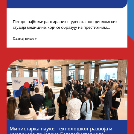
Петоро најбоље рангираних студената постдипломских
студија медицине, који се образују на престижним
факултетима у иностранству, добило је додатне
стипендије од
Сазнај више »
Министарка науке, технолошког развоја и