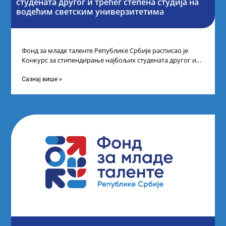
студената другог и трећег степена студија на
водећим светским универзитетима
Фонд за младе таленте Републике Србије расписао је
Конкурс за стипендирање најбољих студената другог и
трећег степена студија на водећим
Сазнај више »