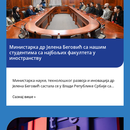
Министарка др Јелена Беговић са нашим
студентима са најбољих факултета у
иностранству
Министарка науке, технолошког развоја и иновација др
Јелена Беговић састала се у Влади Републике Србије са
најбољим студентима из Србије
Сазнај више »