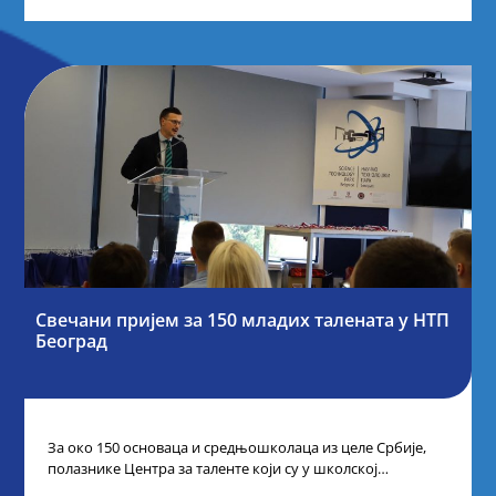
Свечани пријем за 150 младих талената у НТП
Београд
За око 150 основаца и средњошколаца из целе Србије,
полазнике Центра за таленте који су у школској
2024/2025. години остварили