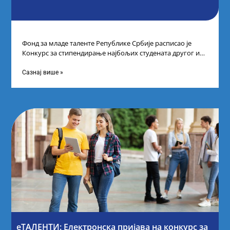
Фонд за младе таленте Републике Србије расписао је
Конкурс за стипендирање најбољих студената другог и
трећег степена студија на водећим
Сазнај више »
еТАЛЕНТИ: Електронска пријава на конкурс за