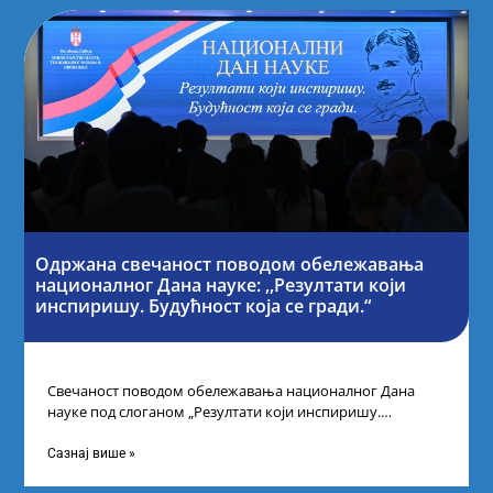
Одржана свечаност поводом обележавања
националног Дана науке: ,,Резултати који
инспиришу. Будућност која се гради.“
Свечаност поводом обележавања националног Дана
науке под слоганом „Резултати који инспиришу.
Будућност која се гради“ одржана је у организацији
Министарства
Сазнај више »