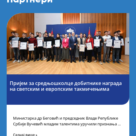
Пријем за средњошколце добитнике награда
на светским и европским такмичењима
Министарка др Беговић и председник Владе Републике
Србије Вучевић младим талентима уручили признања У
Палати Србија уприличен је пријем за
Сазнај више »