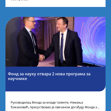
Фонд за науку отвара 2 нова програма за
научнике
Руководилац Фонда за младе таленте, Немања
Ђикановић, присуствовао је свечаном догађају Фонда за