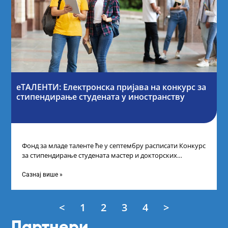
еТАЛЕНТИ: Електронска пријава на конкурс за
стипендирање студената у иностранству
Фонд за младе таленте ће у септембру расписати Конкурс
за стипендирање студената мастер и докторских
академских студија у иностранству, на
Сазнај више »
<
1
2
3
4
>
Партнери