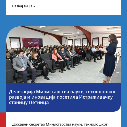
науку Републике Србије у Дому омладине на
Сазнај више »
Делегација Министарства науке, технолошког
развоја и иновација посетила Истраживачку
станицу Петница
Државни секретар Министарства науке, технолошког