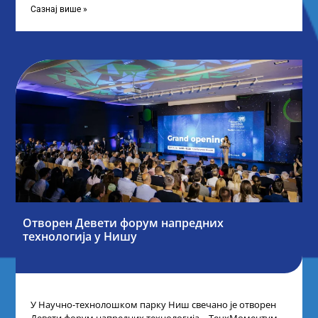
Сазнај више »
Отворен Девети форум напредних
технологија у Нишу
У Научно-технолошком парку Ниш свечано је отворен