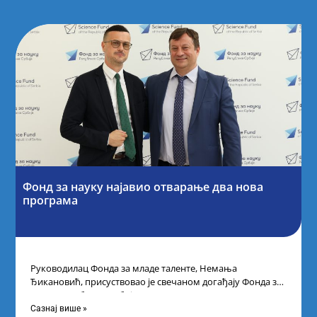
Фонд за науку најавио отварање два нова
програма
Руководилац Фонда за младе таленте, Немања
Ђикановић, присуствовао је свечаном догађају Фонда за
науку Републике Србије одржаном у Научно-
технолошком парку
Сазнај више »