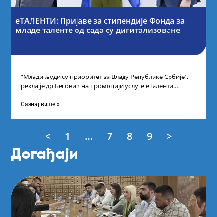
еТАЛЕНТИ: Пријаве за стипендије Фонда за
младе таленте од сада су дигитализоване
“Млади људи су приоритет за Владу Републике Србије”,
рекла је др Беговић на промоцији услуге еТаленти.
Министарка науке, технолошког развоја
Сазнај више »
<
1
…
7
8
9
>
Догађаји