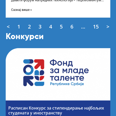
Девети форум напредних технологија – ТецхМоментум
2025 – уз подршку и покровитељство Министарства
Сазнај више »
<
1
2
3
4
5
6
…
15
>
Конкурси
Расписан Конкурс за стипендирање најбољих
студената у иностранству