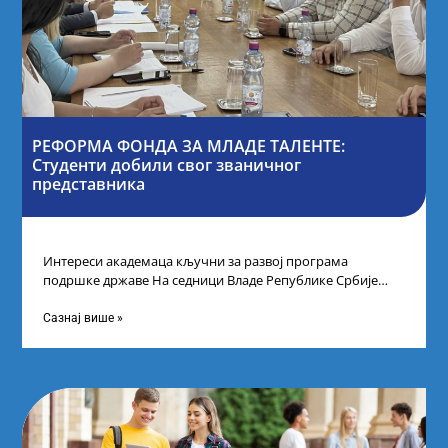
РЕФОРМА ФОНДА ЗА МЛАДЕ ТАЛЕНТЕ:
Студенти добили свог званичног
представника
Интереси академаца кључни за развој програма
подршке државе На седници Владе Републике Србије
одлучено је да први пут у оквиру
Сазнај више »