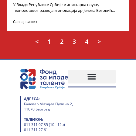
У Влади Републике Србије министарка науке,
технолошког развоја и иновација др Јелена Беговић
организовала је пријем за ученике средњошколце који
Сазнај више »
<
1
2
3
4
>
АДРЕСА:
Булевар Михајла Пупина 2,
11070 Београд
ТЕЛЕФОН:
011 311 07 85 (10 - 12ч)
011 311 27 61