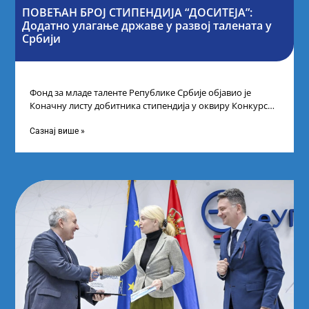
ПОВЕЋАН БРОЈ СТИПЕНДИЈА “ДОСИТЕЈА”:
Додатно улагање државе у развој талената у
Србији
Фонд за младе таленте Републике Србије објавио је
Коначну листу добитника стипендија у оквиру Конкурса
за стипендирање најбољих студената завршне
Сазнај више »