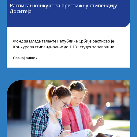
Расписан конкурс за престижну стипендију
Доситеја
Фонд за младе таленте Републике Србије расписао је
Конкурс за стипендирање до 1.131 студента завршне
године основних и интегрисаних академских
Сазнај више »