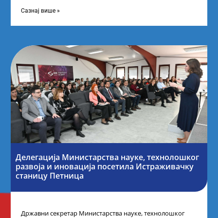
науку Републике Србије у Дому омладине на
Сазнај више »
Делегација Министарства науке, технолошког
развоја и иновација посетила Истраживачку
станицу Петница
Државни секретар Министарства науке, технолошког