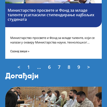
Министарство просвете и Фонд за младе
таленте усагласили стипендирање најбољих
студената
Министарство просвете и Фонд за младе таленте, који се
налази у оквиру Министарства науке, технолошког
развоја и иновација, усагласили су
Сазнај више »
<
1
…
6
7
8
9
>
Догађаји