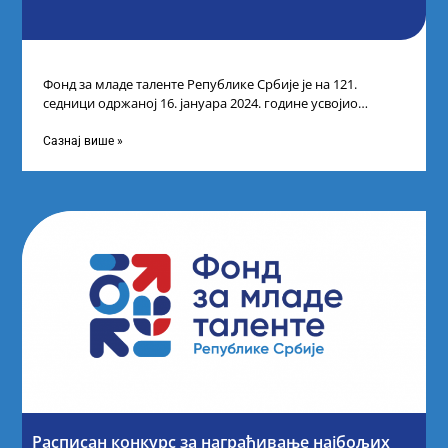
Фонд за младе таленте Републике Србије је на 121.
седници одржаној 16. јануара 2024. године усвојио
прелиминарну Листу кандидата који
Сазнај више »
Расписан конкурс за награђивање најбољих