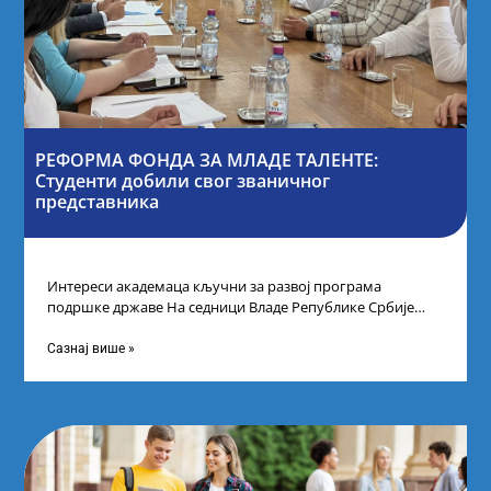
РЕФОРМА ФОНДА ЗА МЛАДЕ ТАЛЕНТЕ:
Студенти добили свог званичног
представника
Интереси академаца кључни за развој програма
подршке државе На седници Владе Републике Србије
одлучено је да први пут у оквиру
Сазнај више »