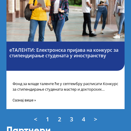
еТАЛЕНТИ: Електронска пријава на конкурс за
стипендирање студената у иностранству
Фонд за младе таленте ће у септембру расписати Конкурс
за стипендирање студената мастер и докторских
академских студија у иностранству, на
Сазнај више »
<
1
2
3
4
>
Партнери