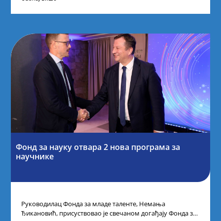
Фонд за науку отвара 2 нова програма за
научнике
Руководилац Фонда за младе таленте, Немања
Ђикановић, присуствовао је свечаном догађају Фонда за