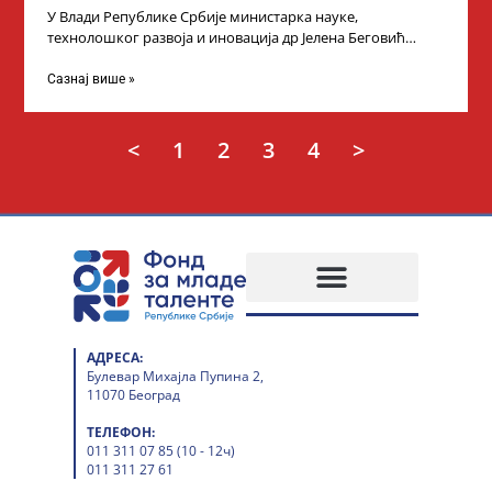
У Влади Републике Србије министарка науке,
технолошког развоја и иновација др Јелена Беговић
организовала је пријем за ученике средњошколце који
Сазнај више »
<
1
2
3
4
>
АДРЕСА:
Булевар Михајла Пупина 2,
11070 Београд
ТЕЛЕФОН:
011 311 07 85 (10 - 12ч)
011 311 27 61