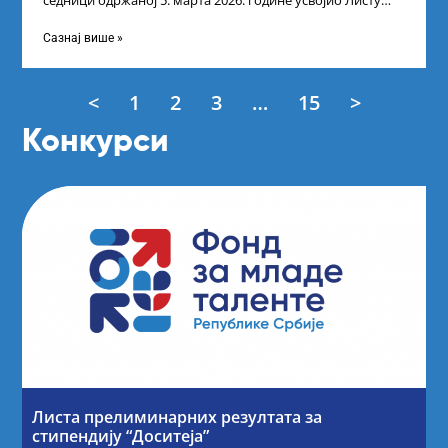
седници одржаној 5. марта 2026. године усвојио Листу
прелиминарних резултата кандидата
Сазнај више »
<
1
2
3
…
15
>
Конкурси
Листа прелиминарних резултата за
стипендију “Доситеја”