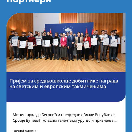
Пријем за средњошколце добитнике награда
на светским и европским такмичењима
Министарка др Беговић и председник Владе Републике
Србије Вучевић младим талентима уручили признања У
Палати Србија уприличен је пријем за
Сазнај више »