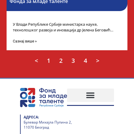
Фонда за младе таленте
У Влади Републике Србије министарка науке,
технолошког развоја и иновација др Јелена Беговић
организовала је пријем за ученике средњошколце који
Сазнај више »
<
1
2
3
4
>
АДРЕСА:
Булевар Михајла Пупина 2,
11070 Београд