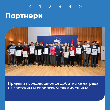
<
1
2
3
4
>
Партнери
Пријем за средњошколце добитнике награда
на светским и европским такмичењима