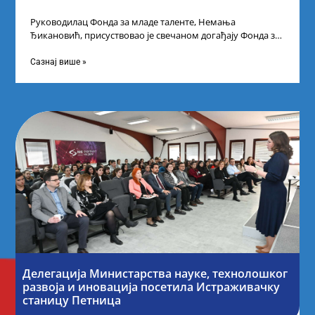
Руководилац Фонда за младе таленте, Немања
Ђикановић, присуствовао је свечаном догађају Фонда за
науку Републике Србије у Дому омладине на
Сазнај више »
Делегација Министарства науке, технолошког
развоја и иновација посетила Истраживачку
станицу Петница