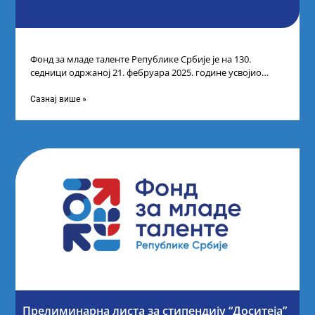
Фонд за младе таленте Републике Србије је на 130.
седници одржаној 21. фебруара 2025. године усвојио
Листу коначних резултата по
Сазнај више »
Прелиминарна листа за стипендију “Доситеја”