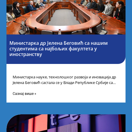
Министарка др Јелена Беговић са нашим
студентима са најбољих факултета у
иностранству
Министарка науке, технолошког развоја и иновација др
Јелена Беговић састала се у Влади Републике Србије са
најбољим студентима из Србије
Сазнај више »