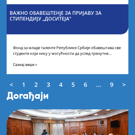
ВАЖНО ОБАВЕШТЕНјЕ ЗА ПРИЈАВУ ЗА
СТИПЕНДИЈУ „ДОСИТЕЈА“
Фонд за младе таленте Републике Србије обавештава све
студенте који нису у могућности да услед тренутне
ситуације на универзитетима и
Сазнај више »
<
1
2
3
4
5
6
…
9
>
Догађаји