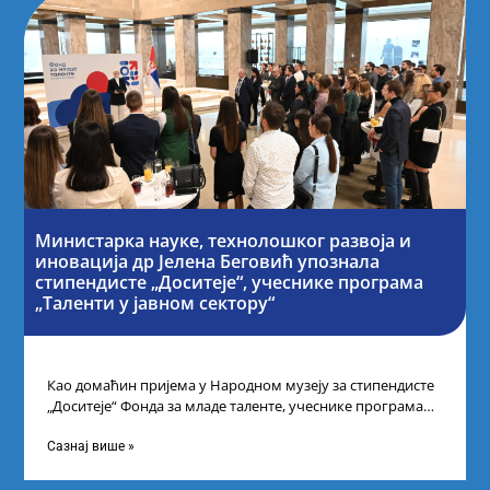
Министарка науке, технолошког развоја и
иновација др Јелена Беговић упознала
стипендисте „Доситеје“, учеснике програма
„Таленти у јавном сектору“
Као домаћин пријема у Народном музеју за стипендисте
„Доситеје“ Фонда за младе таленте, учеснике програма
„Таленти у јавном сектору“, министарка
Сазнај више »