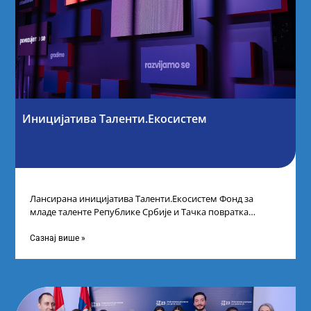
Иницијатива Таленти.Екосистем
Лансирана иницијатива Таленти.Екосистем Фонд за
младе таленте Републике Србије и Тачка повратка
покренули су иницијативу Таленти.Екосистем. На
догађају су се
Сазнај више »