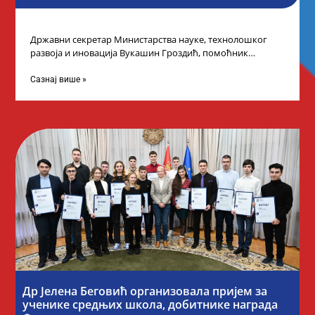
Државни секретар Министарства науке, технолошког
развоја и иновација Вукашин Гроздић, помоћник
министра др Марина Соковић и представници Центра за
промоцију
Сазнај више »
Др Јелена Беговић организовала пријем за
ученике средњих школа, добитнике награда