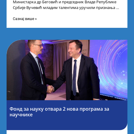
Министарка др Беговић и председник Владе Републике
Србије Вучевић младим талентима уручили признања У
Палати Србија уприличен је пријем за
Сазнај више »
Фонд за науку отвара 2 нова програма за
научнике