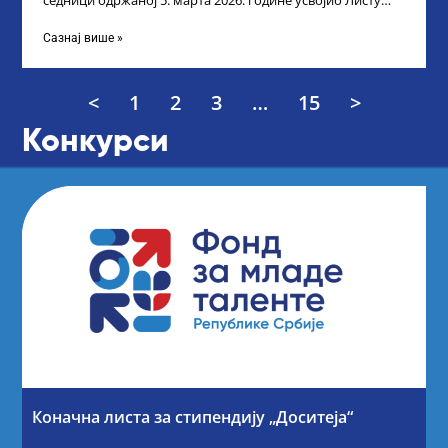
седници одржаној 5. марта 2026. године усвојио Листу
прелиминарних резултата кандидата
Сазнај више »
<
1
2
3
…
15
>
Конкурси
Коначна листа за стипендију „Доситеја“