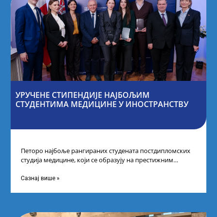
УРУЧЕНЕ СТИПЕНДИЈЕ НАЈБОЉИМ
СТУДЕНТИМА МЕДИЦИНЕ У ИНОСТРАНСТВУ
Петоро најбоље рангираних студената постдипломских
студија медицине, који се образују на престижним
факултетима у иностранству, добило је додатне
стипендије од
Сазнај више »