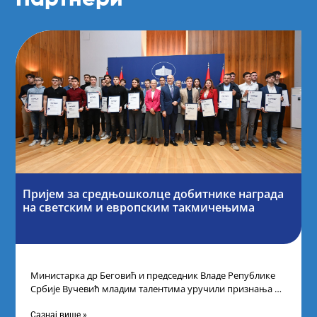
Пријем за средњошколце добитнике награда
на светским и европским такмичењима
Министарка др Беговић и председник Владе Републике
Србије Вучевић младим талентима уручили признања У
Палати Србија уприличен је пријем за
Сазнај више »