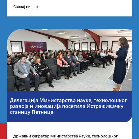
науку Републике Србије у Дому омладине на
Сазнај више »
Делегација Министарства науке, технолошког
развоја и иновација посетила Истраживачку
станицу Петница
Државни секретар Министарства науке, технолошког