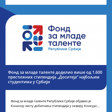
Фонд за младе таленте доделио више од 1.600
престижних стипендија „Доситеја“ најбољим
студентима у Србији
Фонд за младе таленте Републике Србије објавио је
Коначну листу добитника стипендија у оквиру Конкурса
за стипендирање најбољих студената завршне