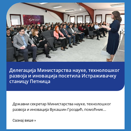
Делегација Министарства науке, технолошког
развоја и иновација посетила Истраживачку
станицу Петница
Државни секретар Министарства науке, технолошког
развоја и иновација Вукашин Гроздић, помоћник
министра др Марина Соковић и представници Центра за
промоцију
Сазнај више »