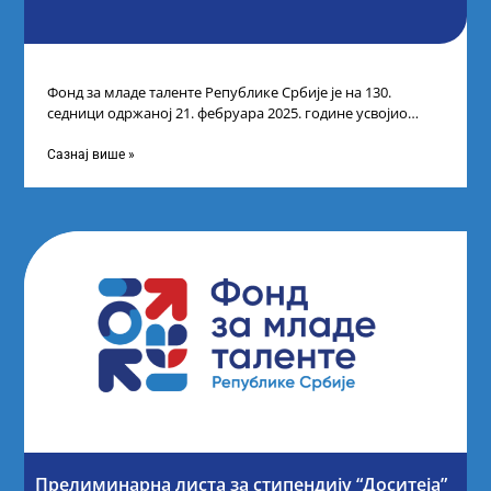
Фонд за младе таленте Републике Србије је на 130.
седници одржаној 21. фебруара 2025. године усвојио
Листу коначних резултата по
Сазнај више »
Прелиминарна листа за стипендију “Доситеја”