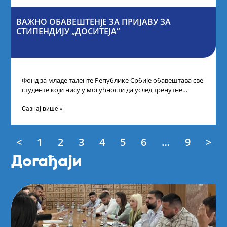
ВАЖНО ОБАВЕШТЕНјЕ ЗА ПРИЈАВУ ЗА
СТИПЕНДИЈУ „ДОСИТЕЈА“
Фонд за младе таленте Републике Србије обавештава све
студенте који нису у могућности да услед тренутне
ситуације на универзитетима и
Сазнај више »
<
1
2
3
4
5
6
…
9
>
Догађаји