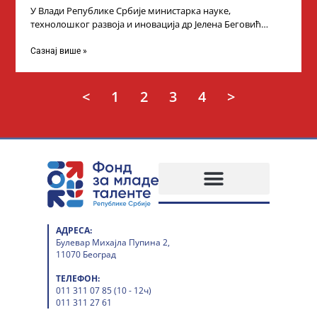
У Влади Републике Србије министарка науке,
технолошког развоја и иновација др Јелена Беговић
организовала је пријем за ученике средњошколце који
Сазнај више »
<
1
2
3
4
>
АДРЕСА:
Булевар Михајла Пупина 2,
11070 Београд
ТЕЛЕФОН:
011 311 07 85 (10 - 12ч)
011 311 27 61