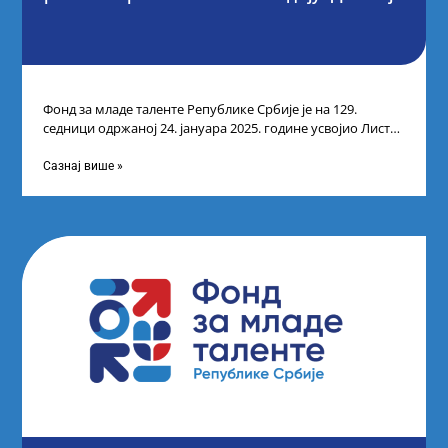
Фонд за младе таленте Републике Србије је на 129.
седници одржаној 24. јануара 2025. године усвојио Листу
прелиминарних резултата кандидата
Сазнај више »