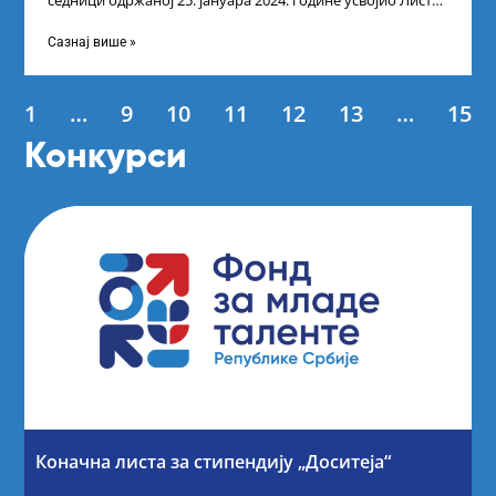
седници одржаној 25. јануара 2024. године усвојио Листу
коначних резултата по
Сазнај више »
1
…
9
10
11
12
13
…
15
Конкурси
Коначна листа за стипендију „Доситеја“