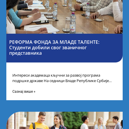
РЕФОРМА ФОНДА ЗА МЛАДЕ ТАЛЕНТЕ:
Студенти добили свог званичног
представника
Интереси академаца кључни за развој програма
подршке државе На седници Владе Републике Србије
одлучено је да први пут у оквиру
Сазнај више »