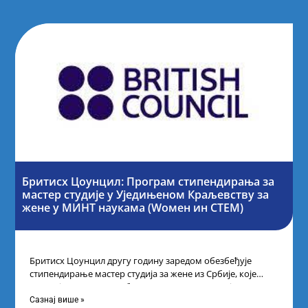
Бритисх Цоунцил: Програм стипендирања за
мастер студије у Уједињеном Краљевству за
жене у МИНТ наукама (Wомен ин СТЕМ)
Бритисх Цоунцил другу годину заредом обезбеђује
стипендирање мастер студија за жене из Србије, које
поседују диплому из области науке, технологије,
Сазнај више »