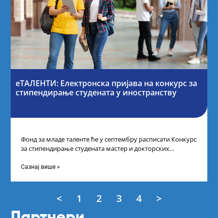
еТАЛЕНТИ: Електронска пријава на конкурс за
стипендирање студената у иностранству
Фонд за младе таленте ће у септембру расписати Конкурс
за стипендирање студената мастер и докторских
академских студија у иностранству, на
Сазнај више »
<
1
2
3
4
>
Партнери