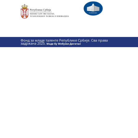
Фонд за младе таленте Републике Србије. Сва права
задржана 2025.
Маде бy Wебуми Дигитал