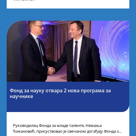
Фонд за науку отвара 2 нова програма за
научнике
Руководилац Фонда за младе таленте, Немања
Ђикановић, присуствовао је свечаном догађају Фонда за