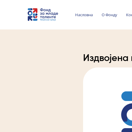
Насловна
О Фонду
Ко
Издвојена 