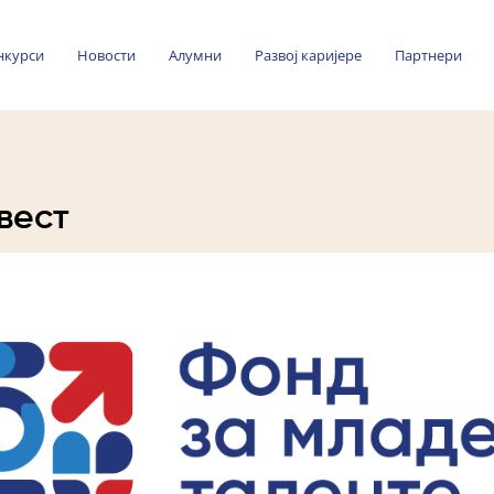
нкурси
Новости
Алумни
Развој каријере
Партнери
вест