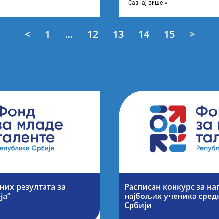
завршне
Сазнај више »
<
1
…
12
13
14
15
>
их резултата за
Расписан конкурс за н
ја”
најбољих ученика сред
Србији