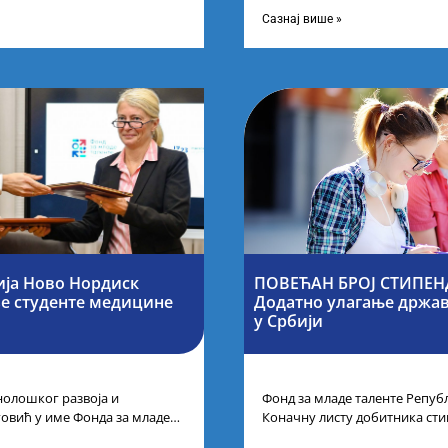
иновација, усагласили су
другог и трећег степена студ
Сазнај више »
ја Ново Нордиск
ПОВЕЋАН БРОЈ СТИПЕНД
е студенте медицине
Додатно улагање државе
у Србији
нолошког развоја и
Фонд за младе таленте Републ
говић у име Фонда за младе
Коначну листу добитника сти
је потписала је са
Конкурса за стипендирање н