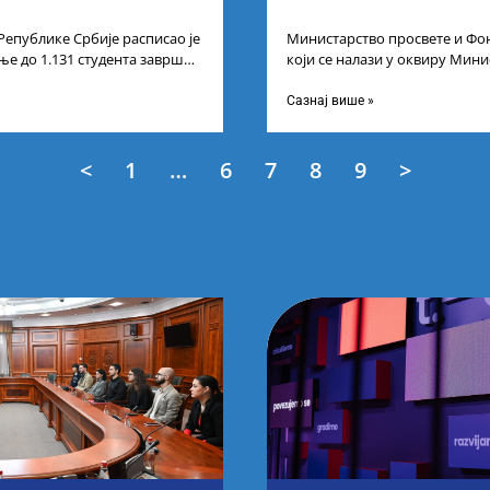
Републике Србије расписао је
Министарство просвете и Фон
ње до 1.131 студента завршне
који се налази у оквиру Мини
егрисаних академских
технолошког развоја и иновац
Сазнај више »
<
1
…
6
7
8
9
>