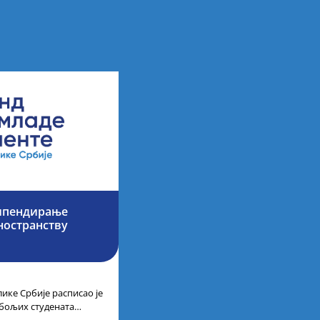
типендирање
ностранству
ике Србије расписао је
јбољих студената