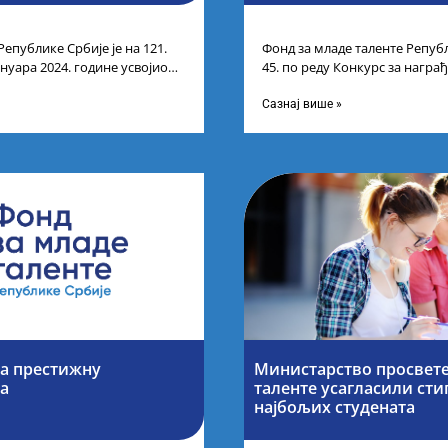
Републике Србије је на 121.
Фонд за младе таленте Републ
ануара 2024. године усвојио
45. по реду Конкурс за нагр
ндидата који
средњих школа за постигнуте
Сазнај више »
за престижну
Министарство просвете
ја
таленте усагласили ст
најбољих студената