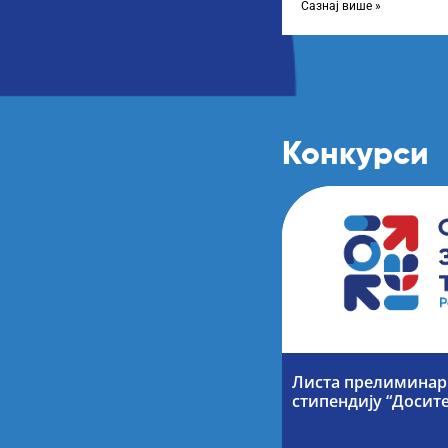
Сазнај више »
Конкурси
Листа прелиминарн
стипендију “Досите