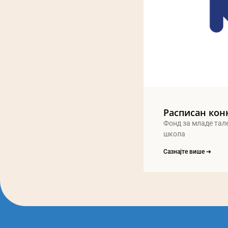
Расписан кон
Фонд за младе тал
школа
Сазнајте више ➔