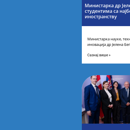
Министарка др Јел
студентима са нај
иностранству
Министарка науке, тех
иновација др Јелена Бег
Републике Србије са н
Сазнај више »