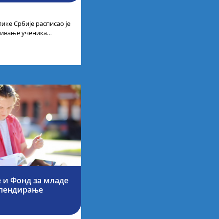
ике Србије расписао је
ађивање ученика
 изузетне
 и Фонд за младе
ипендирање