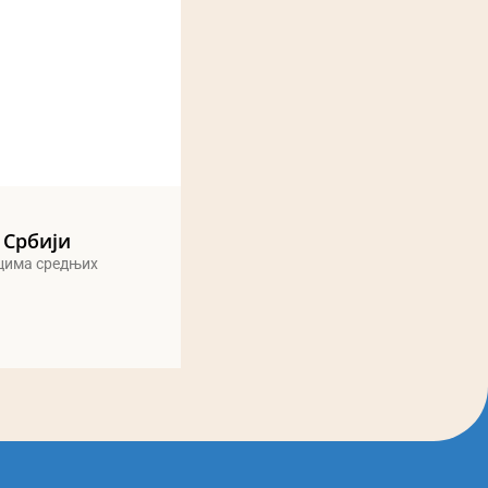
 Србији
ицима средњих