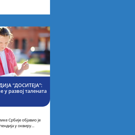
ија на водећим
ИЈА “ДОСИТЕЈА”:
 у развој талената
ике Србије објавио је
пендија у оквиру
ајбољих студената