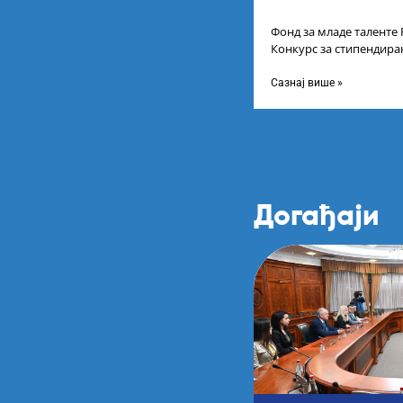
Фонд за младе таленте 
Конкурс за стипендира
године основних и инт
Сазнај више »
Догађаји