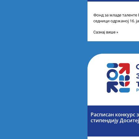
Фонд за младе таленте 
седници одржаној 16. ј
прелиминарну Листу ка
Сазнај више »
Расписан конкурс 
стипендију Досите