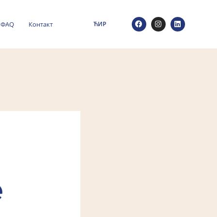
ФАQ
Контакт
ЋИР