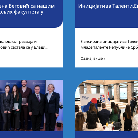
ена Беговић са нашим
Иницијатива Таленти.Е
бољих факултета у
нолошког развоја и
Лансирана иницијатива Тален
овић састала се у Влади
младе таленте Републике Срб
ајбољим студентима из Србије
покренули су иницијативу Та
догађају су се
Сазнај више »