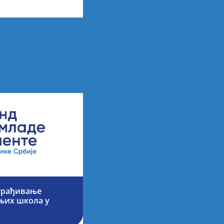
аграђивање
њих школа у