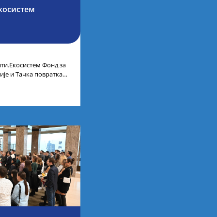
косистем
ти.Екосистем Фонд за
ије и Тачка повратка
ленти.Екосистем. На