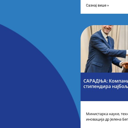
технолошког развоја и 
Сазнај више »
САРАДЊА: Компани
стипендира најбољ
Министарка науке, тех
иновација др Јелена Бе
таленте Републике Срби