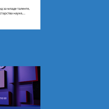
д за младе таленте,
старства науке,
ија, усагласили су