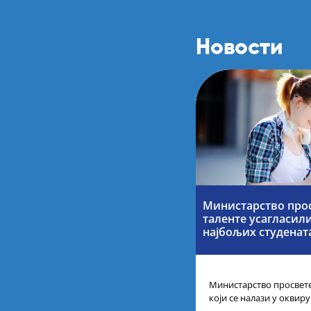
Новости
Министарство прос
таленте усагласил
најбољих студенат
Министарство просвете
који се налази у оквир