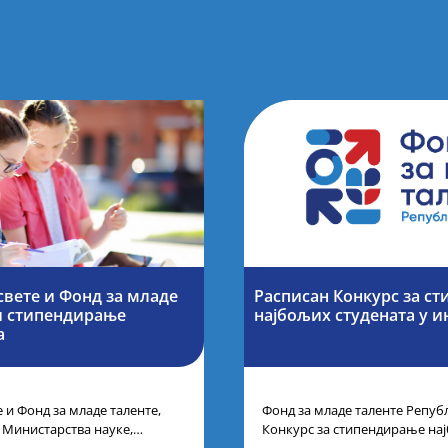
вете и Фонд за младе
Расписан Конкурс за с
и стипендирање
најбољих студената y и
а
 и Фонд за младе таленте,
Фонд за младе таленте Републ
у Министарства науке,
Конкурс за стипендирање на