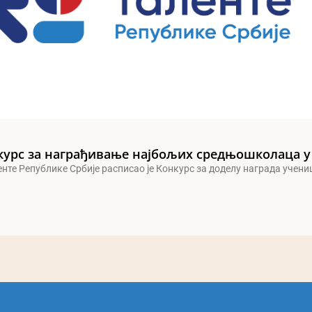
курс за награђивање најбољих средњошколаца у
енте Републике Србије расписао је Конкурс за доделу награда учен