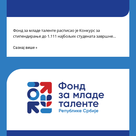
Фонд за младе таленте расписао је Конкурс за
стипендирање до 1.111 најбољих студената завршне
године основних и интегрисаних академских студија
Сазнај више »