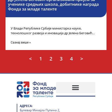
ученике средњих школа, добитнике награда
Фонда за младе таленте
У Влади Републике Србије министарка науке,
технолошког развоја и иновација др Јелена Беговић
организовала је пријем за ученике средњошколце који
Сазнај више »
<
1
2
3
4
>
АДРЕСА:
Булевар Михајла Пупина 2,