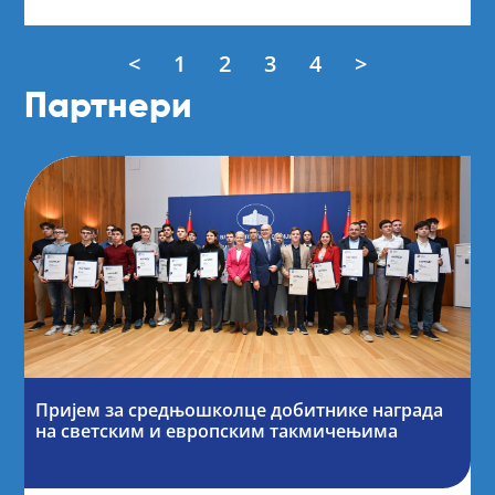
<
1
2
3
4
>
Партнери
Пријем за средњошколце добитнике награда
на светским и европским такмичењима