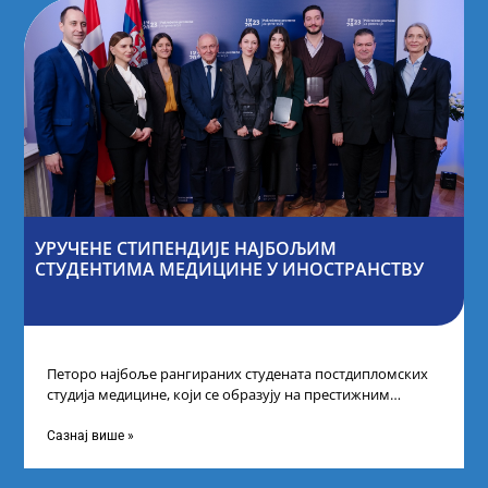
УРУЧЕНЕ СТИПЕНДИЈЕ НАЈБОЉИМ
СТУДЕНТИМА МЕДИЦИНЕ У ИНОСТРАНСТВУ
Петоро најбоље рангираних студената постдипломских
студија медицине, који се образују на престижним
факултетима у иностранству, добило је додатне
стипендије од
Сазнај више »