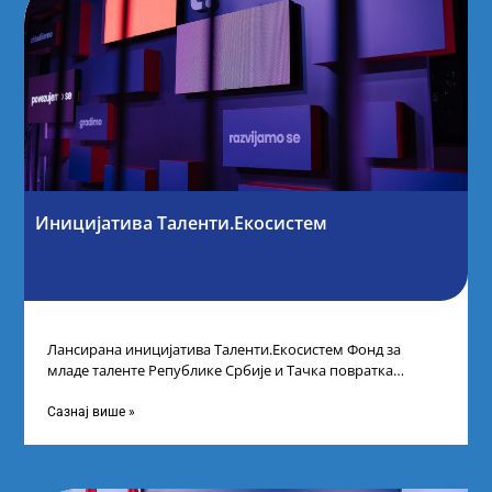
Иницијатива Таленти.Екосистем
Лансирана иницијатива Таленти.Екосистем Фонд за
младе таленте Републике Србије и Тачка повратка
покренули су иницијативу Таленти.Екосистем. На
догађају су се
Сазнај више »