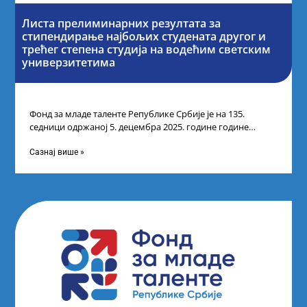
Листа прелиминарних резултата за
стипендирање најбољих студената другог и
трећег степена студија на водећим светским
универзитетима
Фонд за младе таленте Републике Србије је на 135.
седници одржаној 5. децембра 2025. године године
усвојио Листу прелиминарних резултата
Сазнај више »