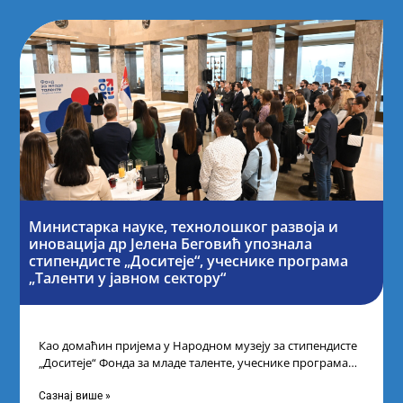
Министарка науке, технолошког развоја и
иновација др Јелена Беговић упознала
стипендисте „Доситеје“, учеснике програма
„Таленти у јавном сектору“
Као домаћин пријема у Народном музеју за стипендисте
„Доситеје“ Фонда за младе таленте, учеснике програма
„Таленти у јавном сектору“, министарка
Сазнај више »