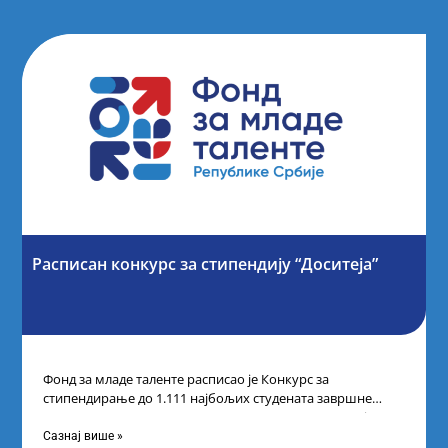
Расписан конкурс за стипендију “Доситеја”
Фонд за младе таленте расписао је Конкурс за
стипендирање до 1.111 најбољих студената завршне
године основних и интегрисаних академских студија
Сазнај више »