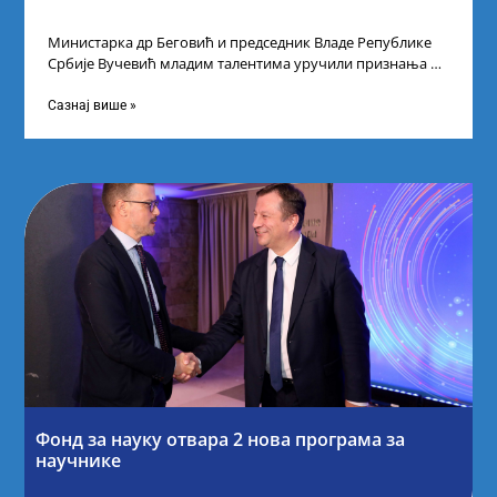
Министарка др Беговић и председник Владе Републике
Србије Вучевић младим талентима уручили признања У
Палати Србија уприличен је пријем за
Сазнај више »
Фонд за науку отвара 2 нова програма за
научнике