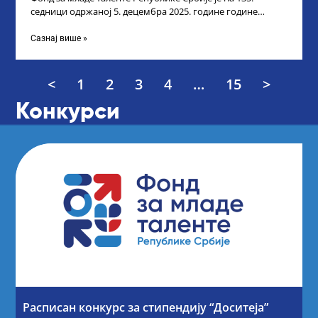
седници одржаној 5. децембра 2025. године године
усвојио Листу прелиминарних резултата
Сазнај више »
<
1
2
3
4
…
15
>
Конкурси
Расписан конкурс за стипендију “Доситеја”