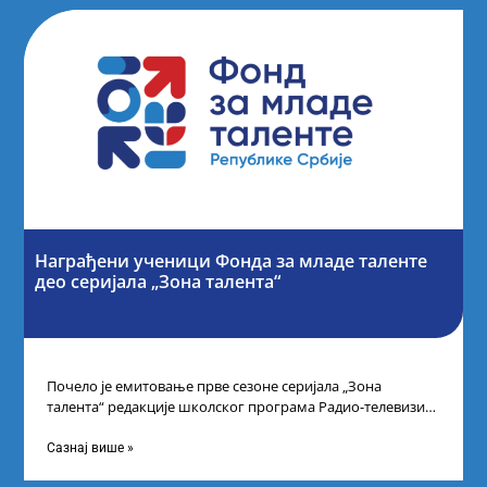
Награђени ученици Фонда за младе таленте
део серијала „Зона талента“
Почело је емитовање прве сезоне серијала „Зона
талента“ редакције школског програма Радио-телевизије
Србије, сваког петка у 10 часова на каналу
Сазнај више »