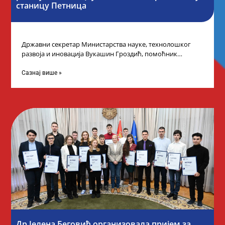
станицу Петница
Државни секретар Министарства науке, технолошког
развоја и иновација Вукашин Гроздић, помоћник
министра др Марина Соковић и представници Центра за
промоцију
Сазнај више »
Др Јелена Беговић организовала пријем за