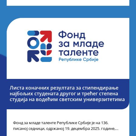
Листа коначних резултата за стипендирање
најбољих студената другог и трећег степена
студија на водећим светским универзитетима
Фонд за младе таленте Републике Србије је на 136.
писаној седници, одржаној 19. децембра 2025. године,
усвојио Одлуку о Листи