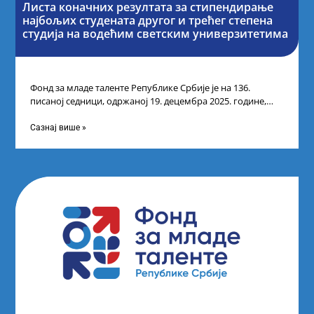
Листа коначних резултата за стипендирање
најбољих студената другог и трећег степена
студија на водећим светским универзитетима
Фонд за младе таленте Републике Србије је на 136.
писаној седници, одржаној 19. децембра 2025. године,
усвојио Одлуку о Листи
Сазнај више »