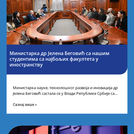
Министарка др Јелена Беговић са нашим
студентима са најбољих факултета у
иностранству
Министарка науке, технолошког развоја и иновација др
Јелена Беговић састала се у Влади Републике Србије са
најбољим студентима из Србије
Сазнај више »