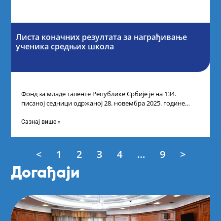
Листа коначних резултата за награђивање
ученика средњих школа
Фонд за младе таленте Републике Србије је на 134.
писаној седници одржаној 28. новембра 2025. године
усвојио Листу коначних резултата
Сазнај више »
<
1
2
3
4
…
9
>
Догађаји