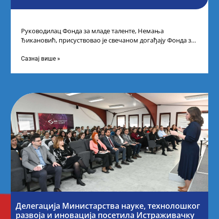
Руководилац Фонда за младе таленте, Немања
Ђикановић, присуствовао је свечаном догађају Фонда за
науку Републике Србије у Дому омладине на
Сазнај више »
Делегација Министарства науке, технолошког
развоја и иновација посетила Истраживачку